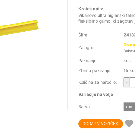
Kratek opis:
Vikanovo ultra higienski tal
fleksibilno gumo, ki zagotavlj
Šifra:
2413
Po na
Zaloga:
Dobavni
Pakiranje:
kos
Zbirno pakiranje:
15 ko
Količina za naročilo:
-
Variacije na voljo
Barva
rum