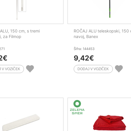
LU, 150 cm, s tremi
ROČAJ ALU teleskopski, 150 
i, za Filmop
navoj, Banex
1271
Šifra: 144453
2
€
9,42
€