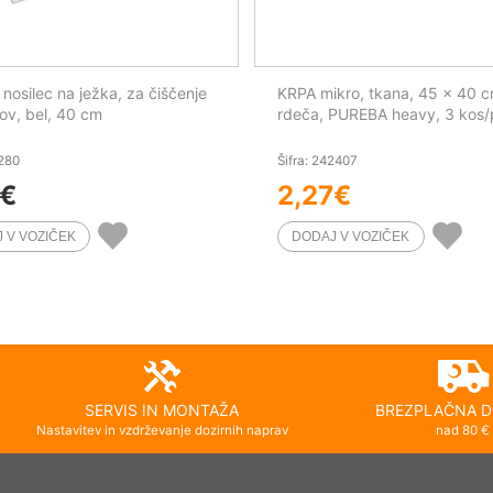
 nosilec na ježka, za čiščenje
KRPA mikro, tkana, 45 x 40 c
v, bel, 40 cm
rdeča, PUREBA heavy, 3 kos
1280
Šifra: 242407
€
2,27
€
SERVIS IN MONTAŽA
BREZPLAČNA D
Nastavitev in vzdrževanje dozirnih naprav
nad 80 €