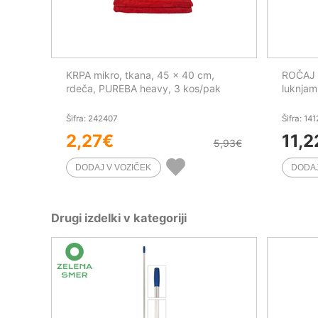
KRPA mikro, tkana, 45 x 40 cm,
ROČAJ A
rdeča, PUREBA heavy, 3 kos/pak
luknjam
Šifra: 242407
Šifra: 14
2,27
€
11,2
5,93
€
Drugi izdelki v kategoriji