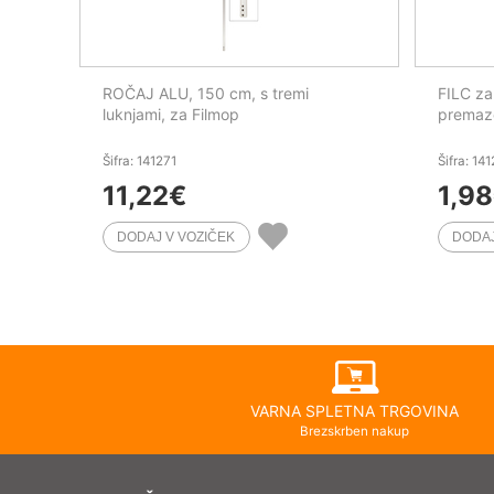
ROČAJ ALU, 150 cm, s tremi
FILC za
luknjami, za Filmop
premazo
Šifra: 141271
Šifra: 14
11,22
€
1,98
VARNA SPLETNA TRGOVINA
Brezskrben nakup