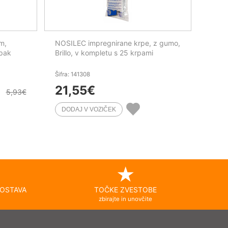
m,
NOSILEC impregnirane krpe, z gumo,
/pak
Brillo, v kompletu s 25 krpami
Šifra: 141308
21,55
€
5,93
€
OSTAVA
TOČKE ZVESTOBE
zbirajte in unovčite