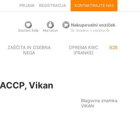
PRIJAVA
REGISTRACIJA
KONTAKTIRAJTE NAS
Nakupovalni voziček
Seznam želja
Moj račun
Št. izdelkov v vozičku:
0
ZAŠČITA IN OSEBNA
OPREMA KWC
B2B
NEGA
(FRANKE)
HACCP, Vikan
Blagovna znamka
VIKAN