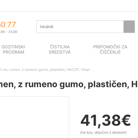
GOSTINSKI
ČISTILNA
PRIPOMOČKI ZA
PROGRAM
SREDSTVA
ČIŠČENJE
 cm, rumen, z rumeno gumo, plastičen, HACCP, Vikan
en, z rumeno gumo, plastičen, 
41,38
€
(na kos, vključno z davkom)