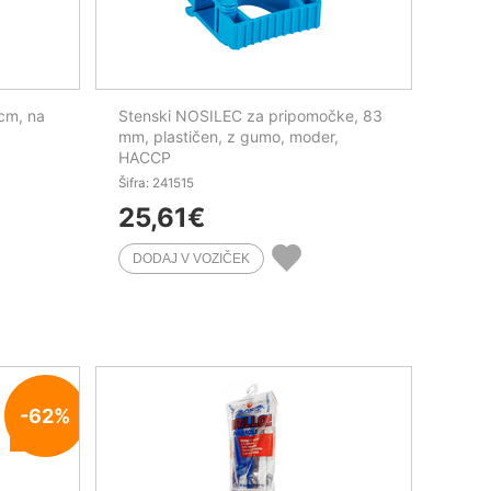
cm, na
Stenski NOSILEC za pripomočke, 83
mm, plastičen, z gumo, moder,
HACCP
Šifra: 241515
25,61
€
-62%