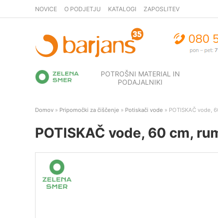
NOVICE
O PODJETJU
KATALOGI
ZAPOSLITEV
POTROŠNI MATERIAL IN
PODAJALNIKI
Domov
»
Pripomočki za čiščenje
»
Potiskači vode
» POTISKAČ vode, 60
POTISKAČ vode, 60 cm, rum