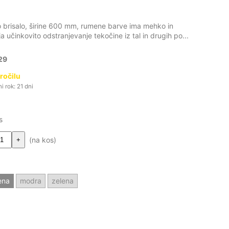
no brisalo, širine 600 mm, rumene barve ima mehko in
a učinkovito odstranjevanje tekočine iz tal in drugih po...
29
ročilu
 rok: 21 dni
s
(na kos)
+
ena
modra
zelena