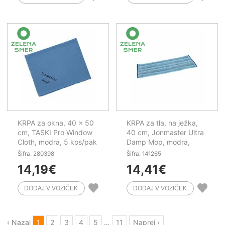
KRPA za okna, 40 x 50
KRPA za tla, na ježka,
cm, TASKI Pro Window
40 cm, Jonmaster Ultra
Cloth, modra, 5 kos/pak
Damp Mop, modra,
mikrovlakna, barvno
Šifra: 280398
Šifra: 141265
kodiranje
14,19
€
14,41
€
‹ Nazaj
1
2
3
4
5
…
11
Naprej ›