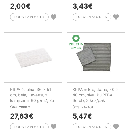
2,00
€
3,43
€
KRPA čistilna, 36 x 51
KRPA mikro, tkana, 40 x
cm, bela, Lavette, z
40 cm, siva, PUREBA
luknjicami, 80 g/m2, 25
Scrub, 3 kos/pak
kos/pak
Šifra: 280075
Šifra: 242431
27,63
€
5,47
€