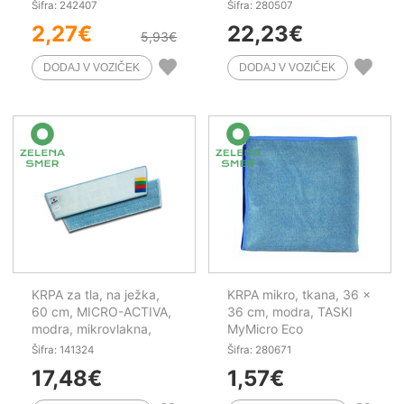
Šifra: 242407
Šifra: 280507
2,27
€
22,23
€
5,93
€
KRPA za tla, na ježka,
KRPA mikro, tkana, 36 x
60 cm, MICRO-ACTIVA,
36 cm, modra, TASKI
modra, mikrovlakna,
MyMicro Eco
barvno kodiranje
Šifra: 141324
Šifra: 280671
17,48
€
1,57
€