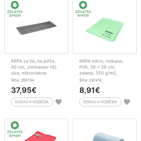
KRPA za tla, na ježka,
KRPA mikro, netkana,
40 cm, Jonmaster HD,
PVA, 36 x 38 cm,
siva, mikrovlakna
zelena, 350 g/m2,
PUREBA, 3 kos/pak
Šifra: 280704
Šifra: 242416
37,95
€
8,91
€