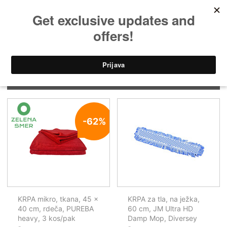
Domov
»
Pripomočki za čiščenje
»
Čistilne krpe za površine in tla
Čistilne krpe za površine in tla
Filtriraj
-62%
KRPA mikro, tkana, 45 x
KRPA za tla, na ježka,
40 cm, rdeča, PUREBA
60 cm, JM Ultra HD
heavy, 3 kos/pak
Damp Mop, Diversey