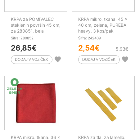
KRPA za POMIVALEC
KRPA mikro, tkana, 45 x
steklenih površin 45 cm,
40 cm, zelena, PUREBA
za 280851, bela
heavy, 3 kos/pak
Šifra: 280852
Šifra: 242409
26,85
€
2,54
€
5,93
€
KRPA mikro, tkana, 36 x
KRPA za tla, za lamello,