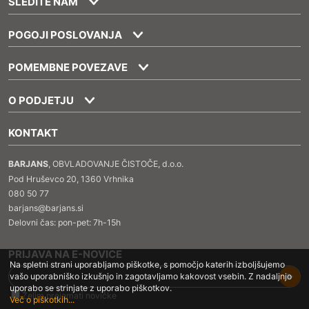
SLEDITE NAM
POGOJI POSLOVANJA
POMEMBNE POVEZAVE
O PODJETJU
KONTAKT
BARJANS
, OBVLADOVANJE ČISTOČE, d.o.o.
Pod Hruševco 20, 1360 Vrhnika
080 50 77
barjans@barjans.si
Delovni čas: pon-pet: 7h-15h
PRIJAVA NA E-NOVICE
Na spletni strani uporabljamo piškotke, s pomočjo katerih izboljšujemo
vašo uporabniško izkušnjo in zagotavljamo kakovost vsebin. Z nadaljnjo
uporabo se strinjate z uporabo piškotkov.
Želim prejemati novičke
Več o piškotkih...