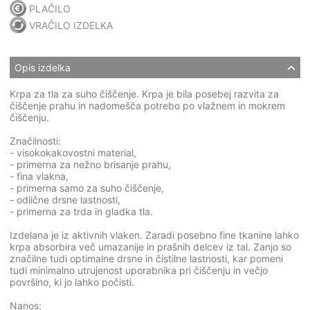
PLAČILO
VRAČILO IZDELKA
Opis izdelka
Krpa za tla za suho čiščenje. Krpa je bila posebej razvita za
čiščenje prahu in nadomešča potrebo po vlažnem in mokrem
čiščenju.
Značilnosti:
- visokokakovostni material,
- primerna za nežno brisanje prahu,
- fina vlakna,
- primerna samo za suho čiščenje,
- odlične drsne lastnosti,
- primerna za trda in gladka tla.
Izdelana je iz aktivnih vlaken. Zaradi posebno fine tkanine lahko
krpa absorbira več umazanije in prašnih delcev iz tal. Zanjo so
značilne tudi optimalne drsne in čistilne lastnosti, kar pomeni
tudi minimalno utrujenost uporabnika pri čiščenju in večjo
površino, ki jo lahko počisti.
Nanos: