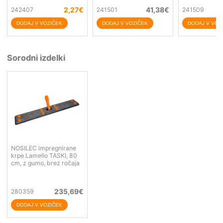
2,27
€
41,38
€
242407
241501
241509
Sorodni izdelki
NOSILEC impregnirane
krpe Lamello TASKI, 80
cm, z gumo, brez ročaja
235,69
€
280359