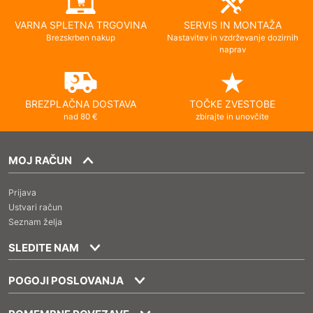
VARNA SPLETNA TRGOVINA
SERVIS IN MONTAŽA
Brezskrben nakup
Nastavitev in vzdrževanje dozirnih
naprav
BREZPLAČNA DOSTAVA
TOČKE ZVESTOBE
nad 80 €
zbirajte in unovčite
MOJ RAČUN
Prijava
Ustvari račun
Seznam želja
SLEDITE NAM
POGOJI POSLOVANJA