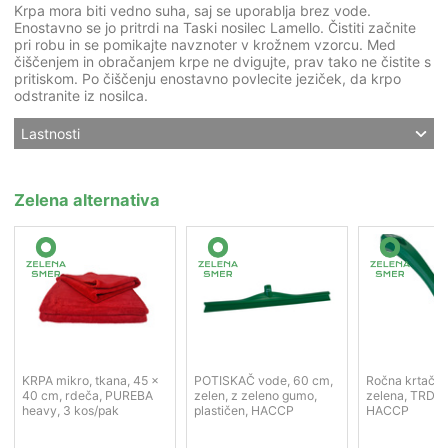
Krpa mora biti vedno suha, saj se uporablja brez vode.
Enostavno se jo pritrdi na Taski nosilec Lamello. Čistiti začnite
pri robu in se pomikajte navznoter v krožnem vzorcu. Med
čiščenjem in obračanjem krpe ne dvigujte, prav tako ne čistite s
pritiskom. Po čiščenju enostavno povlecite jeziček, da krpo
odstranite iz nosilca.
Lastnosti
Zelena alternativa
KRPA mikro, tkana, 45 x
POTISKAČ vode, 60 cm,
Ročna krtača,
40 cm, rdeča, PUREBA
zelen, z zeleno gumo,
zelena, TRDA,
heavy, 3 kos/pak
plastičen, HACCP
HACCP