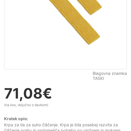
Blagovna znamka
TASKI
71,08
€
(na kos, vključno z davkom)
Kratek opis:
Krpa za tla za suho čiščenje. Krpa je bila posebej razvita za
čiščenje prahu in nadomešča potrebo po vlažnem in mokrem