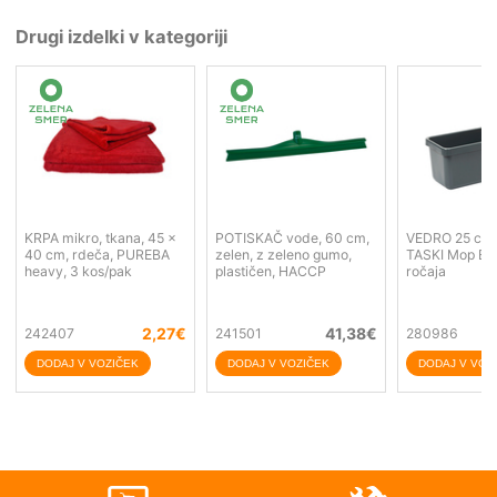
Drugi izdelki v kategoriji
KRPA mikro, tkana, 45 x
POTISKAČ vode, 60 cm,
VEDRO 25 cm, 
40 cm, rdeča, PUREBA
zelen, z zeleno gumo,
TASKI Mop Bo
heavy, 3 kos/pak
plastičen, HACCP
ročaja
2,27
€
41,38
€
242407
241501
280986