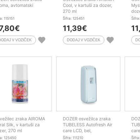
roma, avtomatski
Cool, v kartuši za dozer,
Myst
270 ml
doze
ra: 115151
Šifra: 125451
Šifra
7,80
€
11,39
€
11
vežilec zraka AIROMA
DOZER osvežilca zraka
DOZ
ral Silk, v kartuši za
TUBELESS Autofresh Air
TUB
zer, 270 ml
care LCD, bel,
care
avtomatski
avt
ra: 125450
Šifra: 111210
Šifra