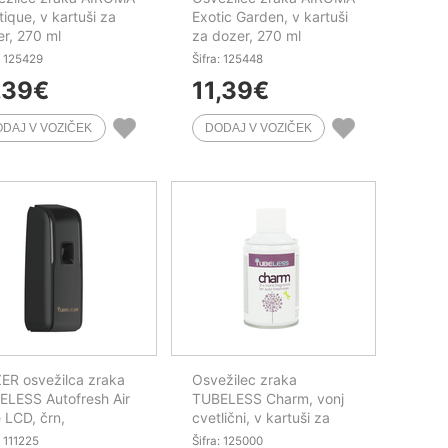
ique, v kartuši za
Exotic Garden, v kartuši
r, 270 ml
za dozer, 270 ml
: 125429
Šifra: 125448
,39
€
11,39
€
ER osvežilca zraka
Osvežilec zraka
ELESS Autofresh Air
TUBELESS Charm, vonj
 LCD, črn,
cvetlični, v kartuši za
omatski
dozer, 195 ml
: 111225
Šifra: 125000