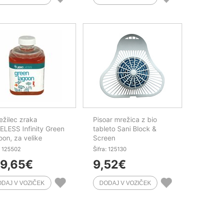
žilec zraka
Pisoar mrežica z bio
LESS Infinity Green
tableto Sani Block &
on, za velike
Screen
tore, za dozer, 500
: 125502
Šifra: 125130
9,65
€
9,52
€