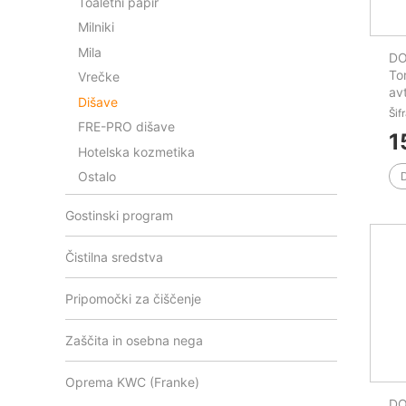
Toaletni papir
Milniki
Mila
DO
Tor
Vrečke
av
Dišave
Šif
FRE-PRO dišave
1
Hotelska kozmetika
Ostalo
Gostinski program
Čistilna sredstva
Pripomočki za čiščenje
Zaščita in osebna nega
Oprema KWC (Franke)
DO