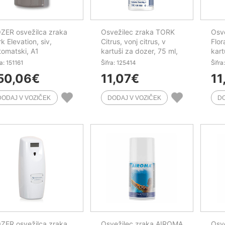
ZER osvežilca zraka
Osvežilec zraka TORK
Osv
k Elevation, siv,
Citrus, vonj citrus, v
Flor
tomatski, A1
kartuši za dozer, 75 ml,
kart
A1
A1
ra: 151161
Šifra: 125414
Šifra
50,06
€
11,07
€
11
ZER osvežilca zraka
Osvežilec zraka AIROMA
Osv