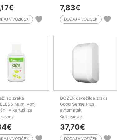
,17
€
7,83
€
žilec zraka
DOZER osvežilca zraka
ELESS Kalm, vonj
Good Sense Plus,
ščni, v kartuši za
avtomatski
r, 195 ml
: 125003
Šifra: 280303
84
€
37,70
€