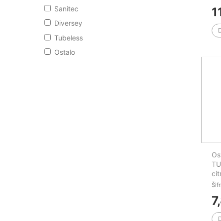
Sanitec
1
Diversey
Tubeless
Ostalo
Os
TU
cit
do
Šif
7