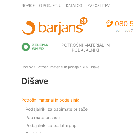
NOVICE
O PODJETJU
KATALOGI
ZAPOSLITEV
POTROŠNI MATERIAL IN
PODAJALNIKI
Domov
»
Potrošni material in podajalniki
»
Dišave
Dišave
Potrošni material in podajalniki
Podajalniki za papirnate brisače
Papirnate brisače
Podajalniki za toaletni papir