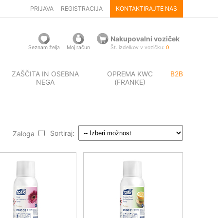
PRIJAVA
REGISTRACIJA
KONTAKTIRAJTE NAS
Nakupovalni voziček
Seznam želja
Moj račun
Št. izdelkov v vozičku:
0
ZAŠČITA IN OSEBNA
OPREMA KWC
B2B
NEGA
(FRANKE)
Sortiraj:
Zaloga