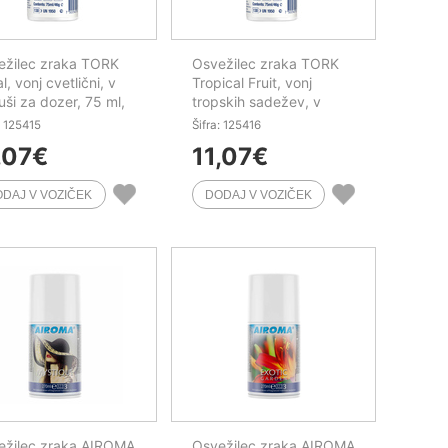
ežilec zraka TORK
Osvežilec zraka TORK
al, vonj cvetlični, v
Tropical Fruit, vonj
uši za dozer, 75 ml,
tropskih sadežev, v
kartuši za dozer, 75 ml,
: 125415
Šifra: 125416
A1
,07
€
11,07
€
ežilec zraka AIROMA
Osvežilec zraka AIROMA