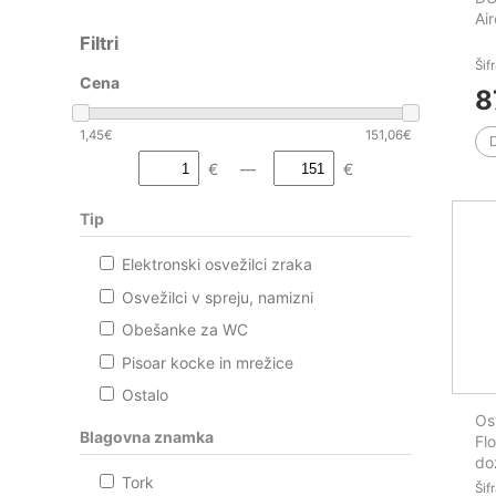
Ai
Filtri
Šif
Cena
8
1,45
€
151,06
€
€ —
€
Tip
Elektronski osvežilci zraka
Osvežilci v spreju, namizni
Obešanke za WC
Pisoar kocke in mrežice
Ostalo
Os
Blagovna znamka
Flo
do
Tork
Šif