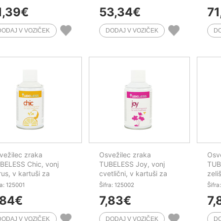
1,39
€
53,34
€
71
vežilec zraka
Osvežilec zraka
Osve
BELESS Chic, vonj
TUBELESS Joy, vonj
TUB
rus, v kartuši za
cvetlični, v kartuši za
zeli
zer, 195 ml
dozer, 195 ml
doze
ra: 125001
Šifra: 125002
Šifra
,84
€
7,83
€
7,