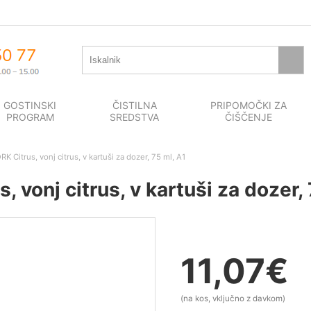
GOSTINSKI
ČISTILNA
PRIPOMOČKI ZA
PROGRAM
SREDSTVA
ČIŠČENJE
K Citrus, vonj citrus, v kartuši za dozer, 75 ml, A1
 vonj citrus, v kartuši za dozer, 
11,07
€
(na kos, vključno z davkom)