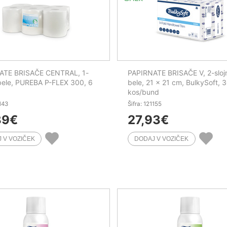
ATE BRISAČE CENTRAL, 1-
PAPIRNATE BRISAČE V, 2-sloj
 bele, PUREBA P-FLEX 300, 6
bele, 21 x 21 cm, BulkySoft, 
kos/bund
1143
Šifra: 121155
39
€
27,93
€