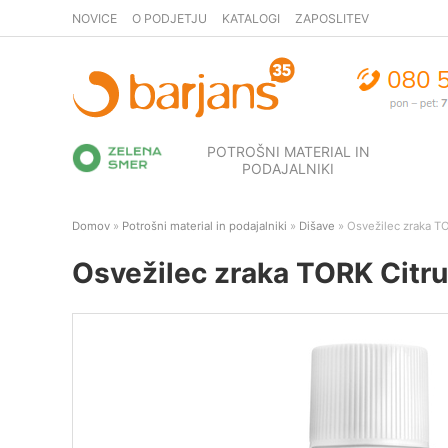
NOVICE
O PODJETJU
KATALOGI
ZAPOSLITEV
POTROŠNI MATERIAL IN
PODAJALNIKI
Domov
»
Potrošni material in podajalniki
»
Dišave
» Osvežilec zraka TOR
Osvežilec zraka TORK Citrus,