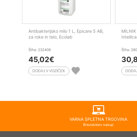
Antibakterijsko milo 1 L, Epicare 5 AB,
MILNIK 
za roke in telo, Ecolab
Intellica
Šifra: 232408
Šifra: 28
45,02
€
30,
VARNA SPLETNA TRGOVINA
Brezskrben nakup