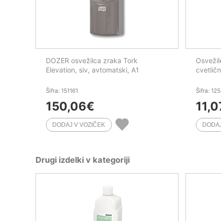
DOZER osvežilca zraka Tork
Osvežil
Elevation, siv, avtomatski, A1
cvetličn
Šifra: 151161
Šifra: 12
150,06
€
11,0
Drugi izdelki v kategoriji