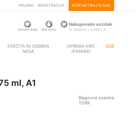
PRIJAVA
REGISTRACIJA
KONTAKTIRAJTE NAS
Nakupovalni voziček
Seznam želja
Moj račun
Št. izdelkov v vozičku:
0
ZAŠČITA IN OSEBNA
OPREMA KWC
B2B
NEGA
(FRANKE)
75 ml, A1
Blagovna znamka
TORK