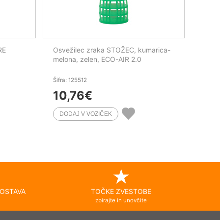
RE
Osvežilec zraka STOŽEC, kumarica-
melona, zelen, ECO-AIR 2.0
Šifra: 125512
10,76
€
OSTAVA
TOČKE ZVESTOBE
zbirajte in unovčite