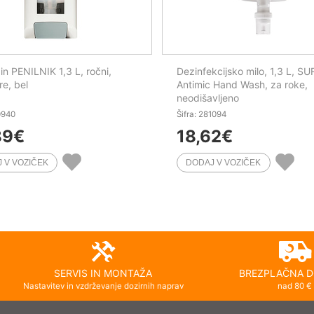
in PENILNIK 1,3 L, ročni,
Dezinfekcijsko milo, 1,3 L, SU
re, bel
Antimic Hand Wash, za roke,
neodišavljeno
0940
Šifra: 281094
89
€
18,62
€
SERVIS IN MONTAŽA
BREZPLAČNA D
Nastavitev in vzdrževanje dozirnih naprav
nad 80 €