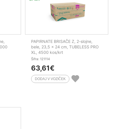
ne,
PAPIRNATE BRISAČE Z, 2-slojne,
3000
bele, 23,5 x 24 cm, TUBELESS PRO
XL, 4500 kos/krt
Šifra: 121114
63,61
€