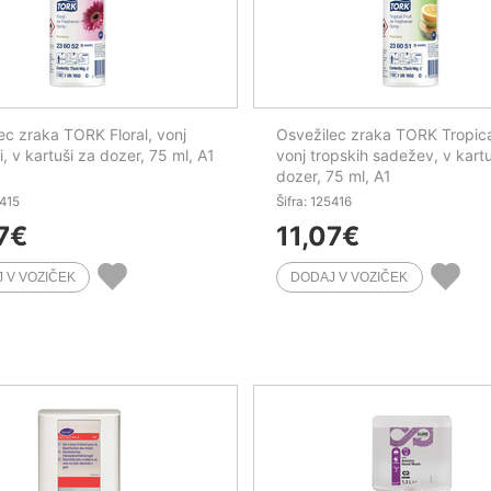
ec zraka TORK Floral, vonj
Osvežilec zraka TORK Tropical
i, v kartuši za dozer, 75 ml, A1
vonj tropskih sadežev, v kartu
dozer, 75 ml, A1
5415
Šifra: 125416
7
€
11,07
€