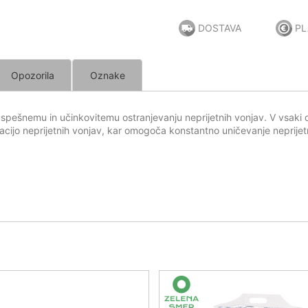
DOSTAVA
PL
Opozorila
Oznake
uspešnemu in učinkovitemu ostranjevanju neprijetnih vonjav. V vsaki 
acijo neprijetnih vonjav, kar omogoča konstantno uničevanje neprijetn