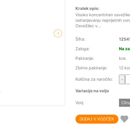
Kratek opis:
Visoko koncentriran osvežil
ostranjevanju neprijetnih von
Osvežilec v...
Šifra:
1254
Zaloga:
Na za
Pakiranje:
kos
Zbirno pakiranje:
12 ko
Količina za naročilo:
-
Variacije na voljo
Vonj
Citr