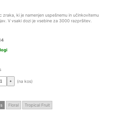
ec zraka, ki je namenjen uspešnemu in učinkovitemu
jav. V vsaki dozi je vsebine za 3000 razpršitev.
14
logi
s
(na kos)
+
us
Floral
Tropical Fruit