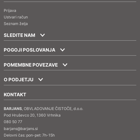
Prijava
Ustvari račun
Seznam želja
SLEDITE NAM
POGOJI POSLOVANJA
POMEMBNE POVEZAVE
O PODJETJU
KONTAKT
BARJANS
, OBVLADOVANJE ČISTOČE, d.o.o.
Pod Hruševco 20, 1360 Vrhnika
080 50 77
barjans@barjans.si
Delovni čas: pon-pet: 7h-15h