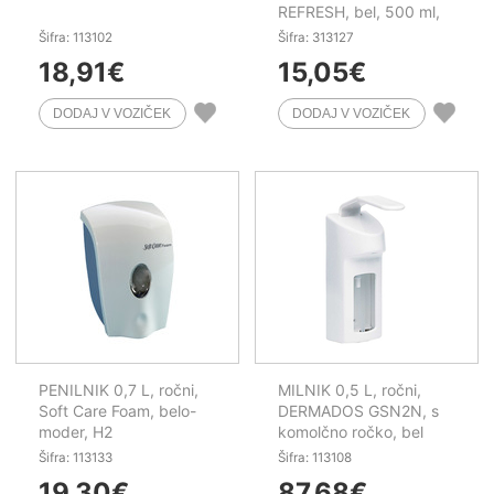
REFRESH, bel, 500 ml,
Stoko
Šifra: 113102
Šifra: 313127
18,91
€
15,05
€
PENILNIK 0,7 L, ročni,
MILNIK 0,5 L, ročni,
Soft Care Foam, belo-
DERMADOS GSN2N, s
moder, H2
komolčno ročko, bel
Šifra: 113133
Šifra: 113108
19,30
€
87,68
€