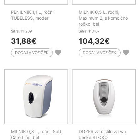
PENILNIK 1,1 L, ročni,
MILNIK 0,5 L, ročni,
TUBELESS, moder
Maximum 2, s komolčno
ročko, bel
Šifra: 111209
Šifra: 113107
31,88
€
104,32
€
MILNIK 0,8 L, ročni, Soft
DOZER za čistilo za wc
Care Line, bel
deske STOKO