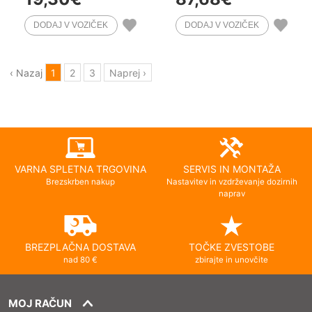
‹ Nazaj
1
2
3
Naprej ›
VARNA SPLETNA TRGOVINA
SERVIS IN MONTAŽA
Brezskrben nakup
Nastavitev in vzdrževanje dozirnih
naprav
BREZPLAČNA DOSTAVA
TOČKE ZVESTOBE
nad 80 €
zbirajte in unovčite
MOJ RAČUN