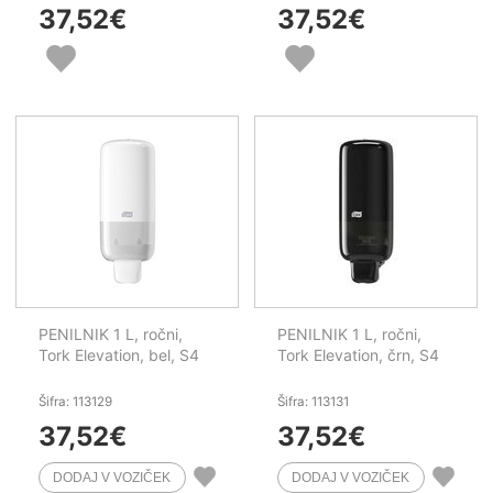
37,52
€
37,52
€
PENILNIK 1 L, ročni,
PENILNIK 1 L, ročni,
Tork Elevation, bel, S4
Tork Elevation, črn, S4
Šifra: 113129
Šifra: 113131
37,52
€
37,52
€