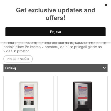
Domov
»
Potrošni material in podajalniki
»
Milniki
Milniki
Milnike in penilnike običajno izbiramo glede na to, kakšno polnilo
želimo imeti. Pozorni moramo biti tudi na to, kakšno linijo ostalih
podajalnikov že imamo v prostoru, da bi se prilegali glede na
videz in prostor.
PREBERI VEČ »
Filtriraj