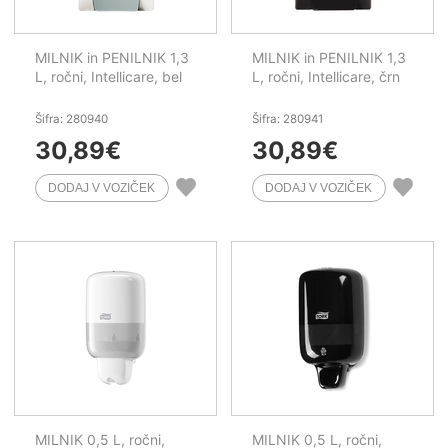
MILNIK in PENILNIK 1,3
MILNIK in PENILNIK 1,3
L, ročni, Intellicare, bel
L, ročni, Intellicare, črn
Šifra: 280940
Šifra: 280941
30,89
€
30,89
€
MILNIK 0,5 L, ročni,
MILNIK 0,5 L, ročni,