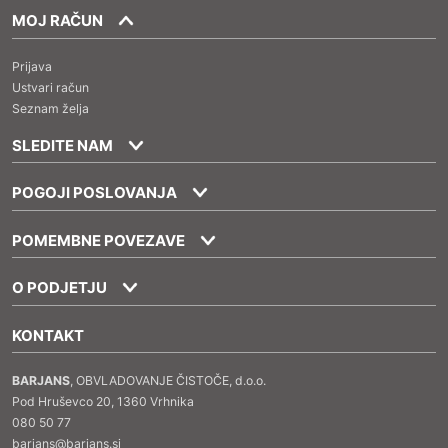
MOJ RAČUN
Prijava
Ustvari račun
Seznam želja
SLEDITE NAM
POGOJI POSLOVANJA
POMEMBNE POVEZAVE
O PODJETJU
KONTAKT
BARJANS
, OBVLADOVANJE ČISTOČE, d.o.o.
Pod Hruševco 20, 1360 Vrhnika
080 50 77
barjans@barjans.si