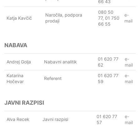
66 43
080 50
Naročila, podpora
e-
Katja Kavčič
77, 01 750
prodaji
mail
66 55
NABAVA
01 620 77
e-
Andrej Golja
Nabavni analitik
62
mail
Katarina
01 620 77
e-
Referent
Hočevar
59
mail
JAVNI RAZPISI
01 620 77
e-
Alva Recek
Javni razpisi
57
mail