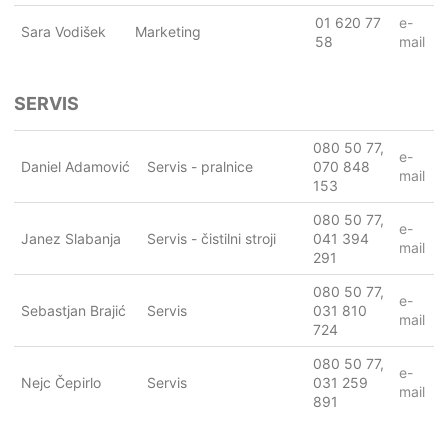
01 620 77
e-
Sara Vodišek
Marketing
58
mail
SERVIS
080 50 77,
e-
Daniel Adamović
Servis - pralnice
070 848
mail
153
080 50 77,
e-
Janez Slabanja
Servis - čistilni stroji
041 394
mail
291
080 50 77,
e-
Sebastjan Brajić
Servis
031 810
mail
724
080 50 77,
e-
Nejc Čepirlo
Servis
031 259
mail
891