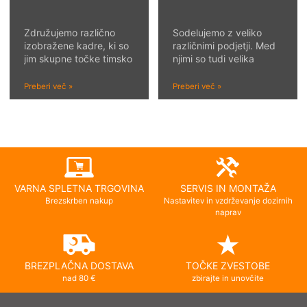
Združujemo različno
Sodelujemo z veliko
izobražene kadre, ki so
različnimi podjetji. Med
jim skupne točke timsko
njimi so tudi velika
delo, učenje in želja po
podjetja, ki jim je čistoča
uspehu. Smo odprta
in higiena zelo
Preberi več »
Preberi več »
organizacija, ki vsakemu
pomembna. Veseli smo,
omogoča poslovno in
da nam mnogi med njimi
osebnostno rast tako v
zaupajo že vrsto let.
podjetju kot zunaj njega.
Radi prisluhnemo
V tem duhu smo odprti
izzivom naših strank in
tudi za različne oblike
negujemo dolgoletna
sodelovanj z
poslovna partnerstva.
VARNA SPLETNA TRGOVINA
SERVIS IN MONTAŽA
najrazličnejšimi ljudmi, ki
Podjetje Barjans je naš
imaj...
Brezskrben nakup
Nastavitev in vzdrževanje dozirnih
pa...
naprav
BREZPLAČNA DOSTAVA
TOČKE ZVESTOBE
nad 80 €
zbirajte in unovčite