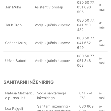
080 50 77,
e-
Jan Muha
Asistent v prodaji
051 693
mail
595
080 50 77,
e-
Tarik Trgo
Vodja ključnih kupcev
041 750
mail
432
080 50 77,
e-
Gašper Kokalj
Vodja ključnih kupcev
041 662
mail
649
080 50 77,
e-
Urška Šubert
Vodja ključnih kupcev
051 348
mail
068
SANITARNI INŽENIRING
Nataša Mežnarič,
Vodja sanitarnega
041 774
e-
dipl. san. inž.
inženiringa
273
mail
Sanitarni inženiring -
030 609
e-
Lea Rajgelj
strokovna sodelavka
008
mail