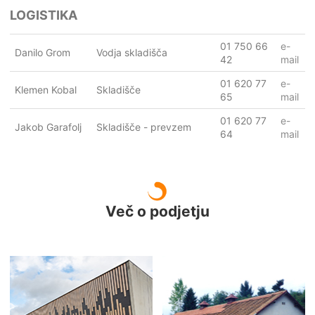
LOGISTIKA
01 750 66
e-
Danilo Grom
Vodja skladišča
42
mail
01 620 77
e-
Klemen Kobal
Skladišče
65
mail
01 620 77
e-
Jakob Garafolj
Skladišče - prevzem
64
mail
Več o podjetju