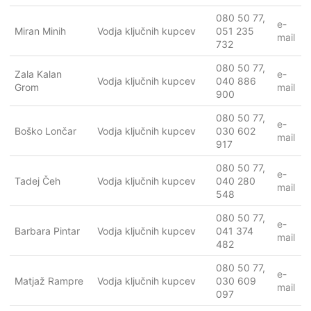
080 50 77,
e-
Miran Minih
Vodja ključnih kupcev
051 235
mail
732
080 50 77,
Zala Kalan
e-
Vodja ključnih kupcev
040 886
Grom
mail
900
080 50 77,
e-
Boško Lončar
Vodja ključnih kupcev
030 602
mail
917
080 50 77,
e-
Tadej Čeh
Vodja ključnih kupcev
040 280
mail
548
080 50 77,
e-
Barbara Pintar
Vodja ključnih kupcev
041 374
mail
482
080 50 77,
e-
Matjaž Rampre
Vodja ključnih kupcev
030 609
mail
097