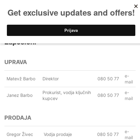
Domov
» Zaposleni
Zaposleni
UPRAVA
e-
Matevž Barbo
Direktor
080 50 77
mail
Prokurist, vodja ključnih
e-
Janez Barbo
080 50 77
kupcev
mail
PRODAJA
e-
Gregor Živec
Vodja prodaje
080 50 77
mail