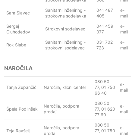
Sanitarni inženiring -
041 487
e-
Sara Slavec
strokovna sodelavka
405
mail
Sergej
041 459
e-
Strokovni sodelavec
Gluhodedov
077
mail
Sanitarni inženiring -
031 702
e-
Rok Slabe
strokovni sodelavec
723
mail
NAROČILA
080 50
e-
Tanja Zupančič
Naročila, klicni center
77, 01 750
mail
66 40
080 50
Naročila, podpora
e-
Špela Podlinšek
77, 01 620
prodaji
mail
77 60
080 50
Naročila, podpora
e-
Teja Ravšelj
77, 01 750
prodaji
mail