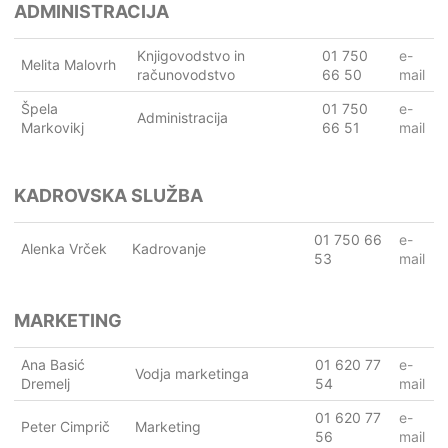
ADMINISTRACIJA
Knjigovodstvo in
01 750
e-
Melita Malovrh
računovodstvo
66 50
mail
Špela
01 750
e-
Administracija
Markovikj
66 51
mail
KADROVSKA SLUŽBA
01 750 66
e-
Alenka Vrček
Kadrovanje
53
mail
MARKETING
Ana Basić
01 620 77
e-
Vodja marketinga
Dremelj
54
mail
01 620 77
e-
Peter Cimprič
Marketing
56
mail