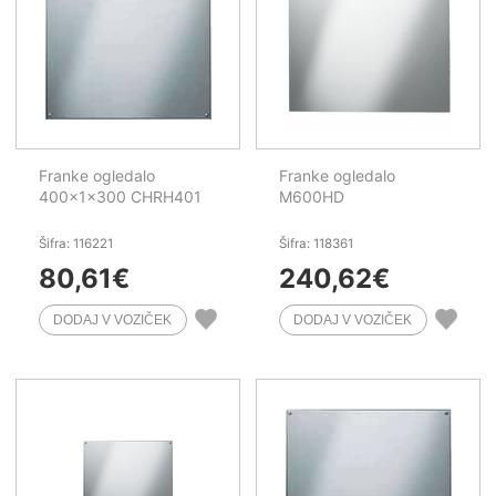
Franke ogledalo
Franke ogledalo
400x1x300 CHRH401
M600HD
Šifra: 116221
Šifra: 118361
80,61
€
240,62
€