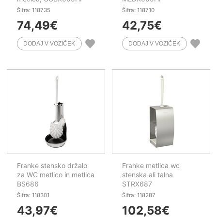
Šifra: 118735
Šifra: 118710
74,49
€
42,75
€
Franke stensko držalo
Franke metlica wc
za WC metlico in metlica
stenska ali talna
BS686
STRX687
Šifra: 118301
Šifra: 118287
43,97
€
102,58
€