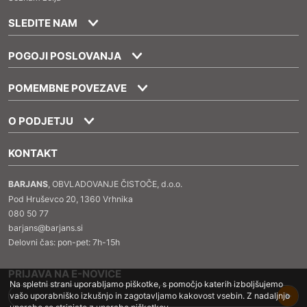
SLEDITE NAM
POGOJI POSLOVANJA
POMEMBNE POVEZAVE
O PODJETJU
KONTAKT
BARJANS
, OBVLADOVANJE ČISTOČE, d.o.o.
Pod Hruševco 20, 1360 Vrhnika
080 50 77
barjans@barjans.si
Delovni čas: pon-pet: 7h-15h
PRIJAVA NA E-NOVICE
Na spletni strani uporabljamo piškotke, s pomočjo katerih izboljšujemo
vašo uporabniško izkušnjo in zagotavljamo kakovost vsebin. Z nadaljnjo