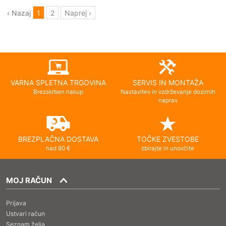
‹ Nazaj
1
2
Naprej ›
VARNA SPLETNA TRGOVINA
SERVIS IN MONTAŽA
Brezskrben nakup
Nastavitev in vzdrževanje dozirnih
naprav
BREZPLAČNA DOSTAVA
TOČKE ZVESTOBE
nad 80 €
zbirajte in unovčite
MOJ RAČUN
Prijava
Ustvari račun
Seznam želja