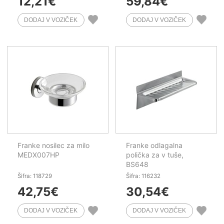
12,21
€
59,84
€
Franke nosilec za milo
Franke odlagalna
MEDX007HP
polička za v tuše,
BS648
Šifra: 118729
Šifra: 116232
42,75
€
30,54
€