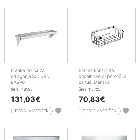
Franke polica za
Franke košara za
odlaganje SATURN
kopalniške pripomočke,
BXSV6
za tuš, stenska
MISX0009HP
Šifra: 118590
Šifra: 118723
131,03
€
70,83
€