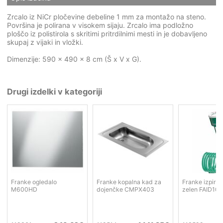
Zrcalo iz NiCr pločevine debeline 1 mm za montažo na steno.
Površina je polirana v visokem sijaju. Zrcalo ima podložno
ploščo iz polistirola s skritimi pritrdilnimi mesti in je dobavljeno
skupaj z vijaki in vložki.
Dimenzije: 590 x 490 x 8 cm (Š x V x G).
Drugi izdelki v kategoriji
Franke ogledalo
Franke kopalna kad za
Franke izpiral
M600HD
dojenčke CMPX403
zelen FAID103