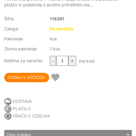
ploščo iz polistirola s skritimi pritrdilnimi me...
Šifra:
118361
Zaloga:
Po naročilu
Pakiranje:
kos
Zbirno pakiranje:
1 kos
Količina za naročilo:
(na kos)
-
+
DOSTAVA
PLAČILO
VRAČILO IZDELKA
Opis izdelka