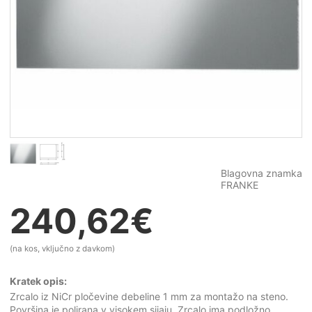
Blagovna znamka
FRANKE
240,62
€
(na kos, vključno z davkom)
Kratek opis:
Zrcalo iz NiCr pločevine debeline 1 mm za montažo na steno.
Površina je polirana v visokem sijaju. Zrcalo ima podložno