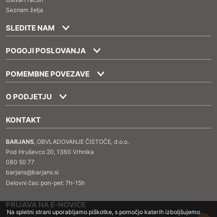
Seznam želja
SLEDITE NAM
POGOJI POSLOVANJA
POMEMBNE POVEZAVE
O PODJETJU
KONTAKT
BARJANS
, OBVLADOVANJE ČISTOČE, d.o.o.
Pod Hruševco 20, 1360 Vrhnika
080 50 77
barjans@barjans.si
Delovni čas: pon-pet: 7h-15h
PRIJAVA NA E-NOVICE
Na spletni strani uporabljamo piškotke, s pomočjo katerih izboljšujemo