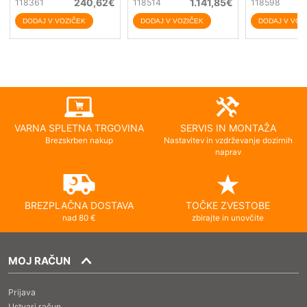
240,62
€
1.141,85
€
118361
118514
118598
VARNA SPLETNA TRGOVINA
SERVIS IN MONTAŽA
Brezskrben nakup
Nastavitev in vzdrževanje dozirnih
naprav
BREZPLAČNA DOSTAVA
TOČKE ZVESTOBE
nad 80 €
zbirajte in unovčite
MOJ RAČUN
Prijava
Ustvari račun