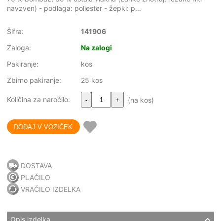
navzven) - podlaga: poliester - žepki: p...
Šifra:
141906
Zaloga:
Na zalogi
Pakiranje:
kos
Zbirno pakiranje:
25 kos
Količina za naročilo:
(na kos)
-
+
DOSTAVA
PLAČILO
VRAČILO IZDELKA
Opis izdelka