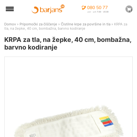
Domov
»
Pripomočki za čiščenje
»
Čistilne krpe za površine in tla
» KRPA za
tla, na žepke, 40 cm, bombažna, barvno kodiranje
KRPA za tla, na žepke, 40 cm, bombažna,
barvno kodiranje