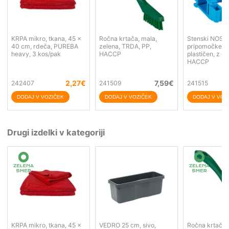
KRPA mikro, tkana, 45 x
Ročna krtača, mala,
Stenski NOSI
40 cm, rdeča, PUREBA
zelena, TRDA, PP,
pripomočke, 
heavy, 3 kos/pak
HACCP
plastičen, z g
HACCP
2,27
€
7,59
€
242407
241509
241515
Drugi izdelki v kategoriji
KRPA mikro, tkana, 45 x
VEDRO 25 cm, sivo,
Ročna krtača,