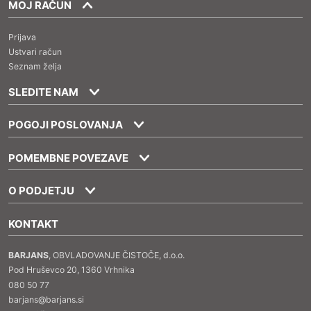
MOJ RAČUN
Prijava
Ustvari račun
Seznam želja
SLEDITE NAM
POGOJI POSLOVANJA
POMEMBNE POVEZAVE
O PODJETJU
KONTAKT
BARJANS
, OBVLADOVANJE ČISTOČE, d.o.o.
Pod Hruševco 20, 1360 Vrhnika
080 50 77
barjans@barjans.si