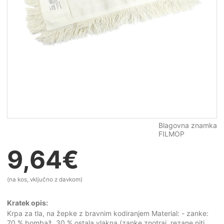
Blagovna znamka
FILMOP
9,64
€
(na kos, vključno z davkom)
Kratek opis:
Krpa za tla, na žepke z bravnim kodiranjem Material: - zanke:
70 % bombaž, 30 % ostala vlakna (zanke znotraj, rezane niti