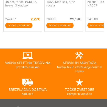
40 cm, rdeča, PUREBA
TASKI Mop Box, brez
zelena, TRDA,
heavy, 3 kos/pak
ročaja
HACCP
2,27
€
22,19
€
242407
280986
241509
VARNA SPLETNA TRGOVINA
SERVIS IN MONTAŽA
Brezskrben nakup
Nastavitev in vzdrževanje dozirnih
naprav
BREZPLAČNA DOSTAVA
TOČKE ZVESTOBE
nad 80 €
zbirajte in unovčite