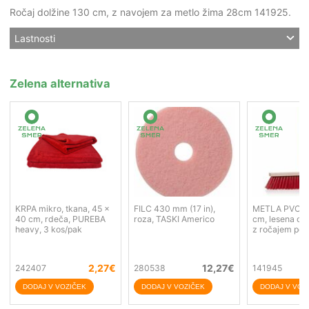
Ročaj dolžine 130 cm, z navojem za metlo žima 28cm 141925.
Lastnosti
Zelena alternativa
KRPA mikro, tkana, 45 x
FILC 430 mm (17 in),
METLA PVC, za
40 cm, rdeča, PUREBA
roza, TASKI Americo
cm, lesena osn
heavy, 3 kos/pak
z ročajem pos
2,27
€
12,27
€
242407
280538
141945