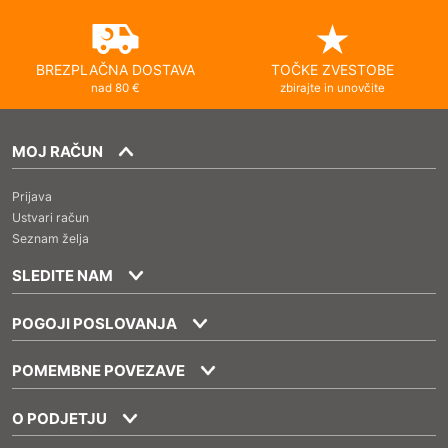
BREZPLAČNA DOSTAVA
TOČKE ZVESTOBE
nad 80 €
zbirajte in unovčite
MOJ RAČUN
Prijava
Ustvari račun
Seznam želja
SLEDITE NAM
POGOJI POSLOVANJA
POMEMBNE POVEZAVE
O PODJETJU