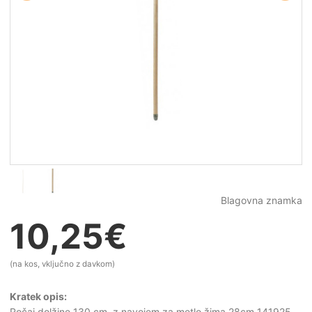
Blagovna znamka
10,25
€
(na kos, vključno z davkom)
Kratek opis:
Ročaj dolžine 130 cm, z navojem za metlo žima 28cm 141925.