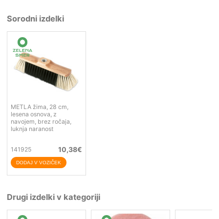
Sorodni izdelki
METLA žima, 28 cm,
lesena osnova, z
navojem, brez ročaja,
luknja naranost
10,38
€
141925
Drugi izdelki v kategoriji