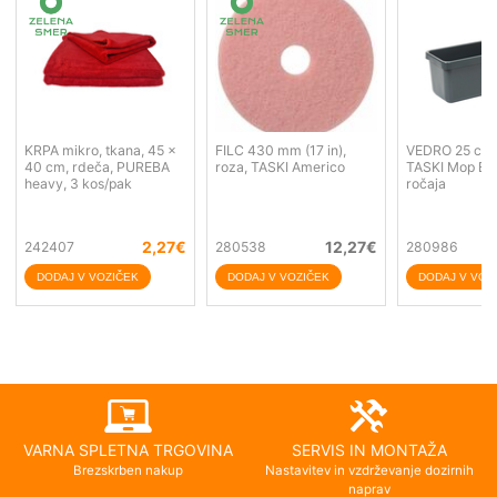
KRPA mikro, tkana, 45 x
FILC 430 mm (17 in),
VEDRO 25 cm, 
40 cm, rdeča, PUREBA
roza, TASKI Americo
TASKI Mop Bo
heavy, 3 kos/pak
ročaja
2,27
€
12,27
€
242407
280538
280986
VARNA SPLETNA TRGOVINA
SERVIS IN MONTAŽA
Brezskrben nakup
Nastavitev in vzdrževanje dozirnih
naprav