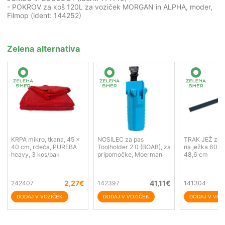
- POKROV za koš 120L za voziček MORGAN in ALPHA, moder,
Filmop (ident: 144252)
Zelena alternativa
KRPA mikro, tkana, 45 x
NOSILEC za pas
TRAK JEŽ za n
40 cm, rdeča, PUREBA
Toolholder 2.0 (BOAB), za
na ježka 60 c
heavy, 3 kos/pak
pripomočke, Moerman
48,6 cm
2,27
€
41,11
€
242407
142397
141304