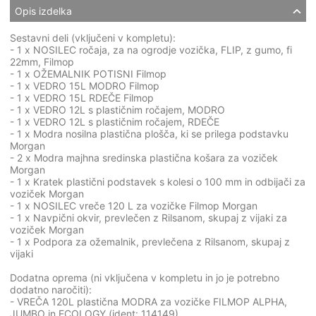
Opis izdelka
Sestavni deli (vključeni v kompletu):
- 1 x NOSILEC ročaja, za na ogrodje vozička, FLIP, z gumo, fi
22mm, Filmop
- 1 x OŽEMALNIK POTISNI Filmop
- 1 x VEDRO 15L MODRO Filmop
- 1 x VEDRO 15L RDEČE Filmop
- 1 x VEDRO 12L s plastičnim ročajem, MODRO
- 1 x VEDRO 12L s plastičnim ročajem, RDEČE
- 1 x Modra nosilna plastična plošča, ki se prilega podstavku
Morgan
- 2 x Modra majhna sredinska plastična košara za voziček
Morgan
- 1 x Kratek plastični podstavek s kolesi o 100 mm in odbijači za
voziček Morgan
- 1 x NOSILEC vreče 120 L za vozičke Filmop Morgan
- 1 x Navpični okvir, prevlečen z Rilsanom, skupaj z vijaki za
voziček Morgan
- 1 x Podpora za ožemalnik, prevlečena z Rilsanom, skupaj z
vijaki
Dodatna oprema (ni vključena v kompletu in jo je potrebno
dodatno naročiti):
- VREČA 120L plastična MODRA za vozičke FILMOP ALPHA,
JUMBO in ECOLOGY (ident: 114149)