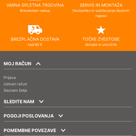
VARNA SPLETNA TRGOVINA
SERVIS IN MONTAŽA
Brezskrben nakup
Nastavitev in vzdrževanje dozirnih
naprav
BREZPLAČNA DOSTAVA
TOČKE ZVESTOBE
nad 80 €
zbirajte in unovčite
MOJ RAČUN
Prijava
Ustvari račun
Seznam želja
SLEDITE NAM
POGOJI POSLOVANJA
POMEMBNE POVEZAVE