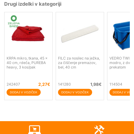
Drugi izdelki v kategoriji
KRPA mikro, tkana, 45 x
FILC za nosilec na ježka,
VEDRO TWIN, 2
40 cm, rdeča, PUREBA
za čiščenje premazov,
modro, z dvemi
heavy, 3 kos/pak
bel, 40 cm
prekatom
2,27
€
1,98
€
242407
141280
114504