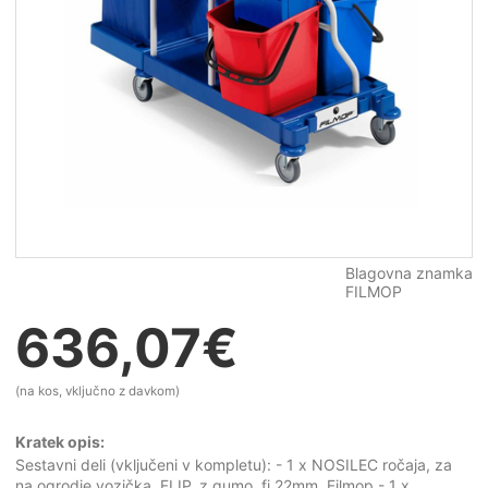
Blagovna znamka
FILMOP
636,07
€
(na kos, vključno z davkom)
Kratek opis:
Sestavni deli (vključeni v kompletu): - 1 x NOSILEC ročaja, za
na ogrodje vozička, FLIP, z gumo, fi 22mm, Filmop - 1 x