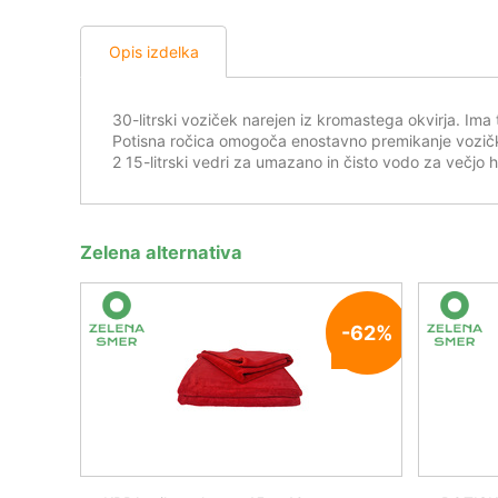
Opis izdelka
30-litrski voziček narejen iz kromastega okvirja. Ima
Potisna ročica omogoča enostavno premikanje vozičk
2 15-litrski vedri za umazano in čisto vodo za večjo h
Zelena alternativa
-62%