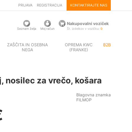
PRIJAVA
REGISTRACIJA
KONTAKTIRAJTE NAS
Nakupovalni voziček
Seznam želja
Moj račun
Št. izdelkov v vozičku:
0
ZAŠČITA IN OSEBNA
OPREMA KWC
B2B
NEGA
(FRANKE)
 nosilec za vrečo, košara
Blagovna znamka
FILMOP
€