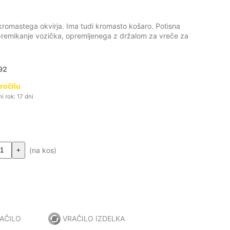
z kromastega okvirja. Ima tudi kromasto košaro. Potisna
remikanje vozička, opremljenega z držalom za vreče za
92
ročilu
 rok: 17 dni
(na kos)
+
AČILO
VRAČILO IZDELKA