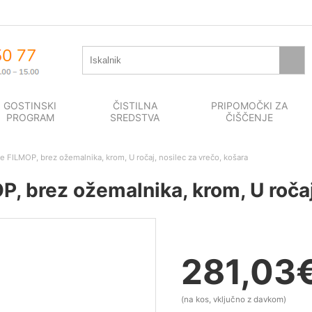
GOSTINSKI
ČISTILNA
PRIPOMOČKI ZA
PROGRAM
SREDSTVA
ČIŠČENJE
 FILMOP, brez ožemalnika, krom, U ročaj, nosilec za vrečo, košara
 brez ožemalnika, krom, U ročaj,
281,03
(na kos, vključno z davkom)