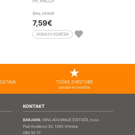
PP, HACCP
Šifra: 241509
7,59
€
OSTAVA
TOČKE ZVESTOBE
zbirajte in unovčite
KONTAKT
BARJANS
, OBVLADOVANJE ČISTOČE, d.o.o.
Pod Hruševco 20, 1360 Vrhnika
080 50 77