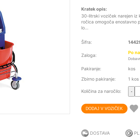
Kratek opis:
30-litrski voziček narejen i
ročica omogoča enostavno p
lo...
Šifra:
1442
Po na
Zaloga:
Dobavni
Pakiranje:
kos
Zbirno pakiranje:
1 kos
Količina za naročilo:
-
DOSTAVA
PL