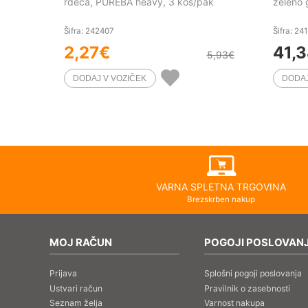
rdeča, PUREBA heavy, 3 kos/pak
zeleno 
Šifra: 242407
Šifra: 24
2,27
€
41,
5,93
€
VARNA SPLETNA TRGOVINA
Brezskrben nakup
MOJ RAČUN
POGOJI POSLOVAN
Prijava
Splošni pogoji poslovanja
Ustvari račun
Pravilnik o zasebnosti
Seznam želja
Varnost nakupa