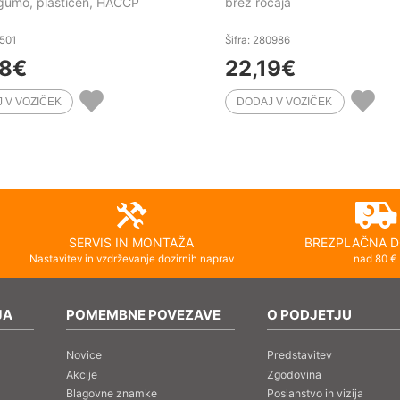
gumo, plastičen, HACCP
brez ročaja
1501
Šifra: 280986
38
€
22,19
€
SERVIS IN MONTAŽA
BREZPLAČNA D
Nastavitev in vzdrževanje dozirnih naprav
nad 80 €
JA
POMEMBNE POVEZAVE
O PODJETJU
Novice
Predstavitev
Akcije
Zgodovina
Blagovne znamke
Poslanstvo in vizija