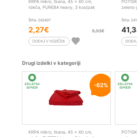
KRPA mikro, tkana, 45 x 40 cm,
POTISKA
rdeča, PUREBA heavy, 3 kos/pak
zeleno 
Šifra: 242407
Šifra: 24
2,27
€
41,
5,93
€
Drugi izdelki v kategoriji
-62%
KRPA mikro, tkana, 45 x 40 cm,
POTISKA