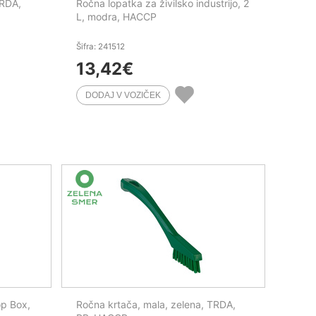
TRDA,
Ročna lopatka za živilsko industrijo, 2
L, modra, HACCP
Šifra: 241512
13,42
€
p Box,
Ročna krtača, mala, zelena, TRDA,