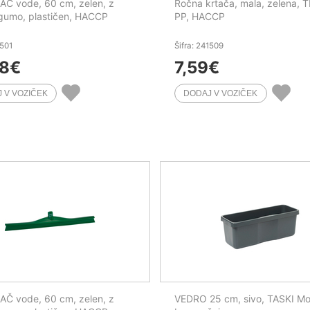
Č vode, 60 cm, zelen, z
Ročna krtača, mala, zelena, 
gumo, plastičen, HACCP
PP, HACCP
1501
Šifra: 241509
38
€
7,59
€
Č vode, 60 cm, zelen, z
VEDRO 25 cm, sivo, TASKI Mo