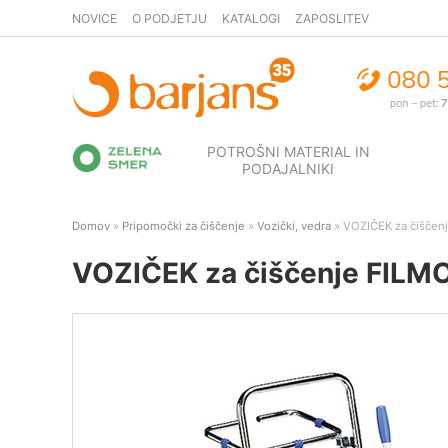
NOVICE
O PODJETJU
KATALOGI
ZAPOSLITEV
POTROŠNI MATERIAL IN
PODAJALNIKI
Domov
»
Pripomočki za čiščenje
»
Vozički, vedra
» VOZIČEK za čiščenje
VOZIČEK za čiščenje FILMOP,