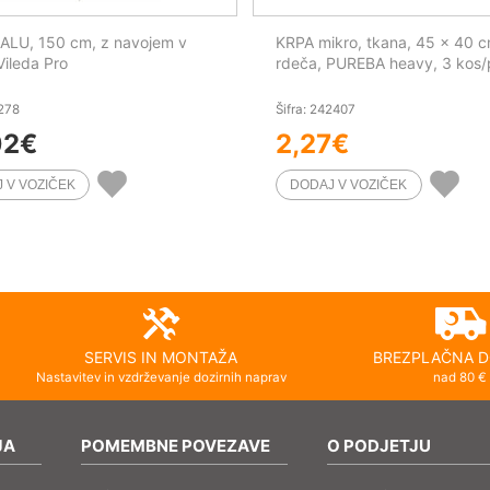
ALU, 150 cm, z navojem v
KRPA mikro, tkana, 45 x 40 c
Vileda Pro
rdeča, PUREBA heavy, 3 kos
1278
Šifra: 242407
02
€
2,27
€
SERVIS IN MONTAŽA
BREZPLAČNA D
Nastavitev in vzdrževanje dozirnih naprav
nad 80 €
JA
POMEMBNE POVEZAVE
O PODJETJU