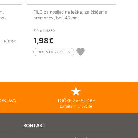
m,
FILC za nosilec na ježka, za čiščenje
/pak
premazov, bel, 40 cm
Šifra: 141280
1,98
€
5,93
€
OSTAVA
TOČKE ZVESTOBE
zbirajte in unovčite
KONTAKT