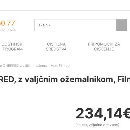
GOSTINSKI
ČISTILNA
PRIPOMOČKI ZA
PROGRAM
SREDSTVA
ČIŠČENJE
je ONEFRED, z valjčnim ožemalnikom, Filmop
ED, z valjčnim ožemalnikom, Fi
234,14
(na kos, vključno z davkom)