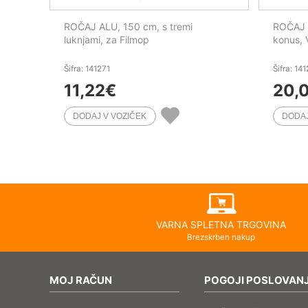
ROČAJ ALU, 150 cm, s tremi
ROČAJ 
luknjami, za Filmop
konus, 
Šifra: 141271
Šifra: 14
11,22
€
20,
VARNA SPLETNA TRGOVINA
Brezskrben nakup
MOJ RAČUN
POGOJI POSLOVAN