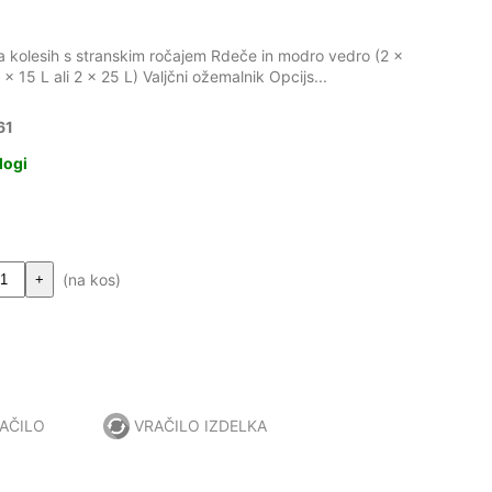
na kolesih s stranskim ročajem Rdeče in modro vedro (2 x
x 15 L ali 2 x 25 L) Valjčni ožemalnik Opcijs...
61
logi
(na kos)
+
AČILO
VRAČILO IZDELKA