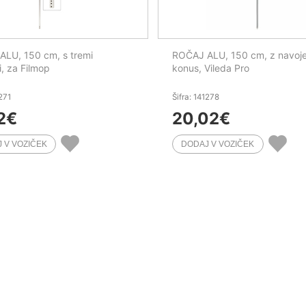
LU, 150 cm, s tremi
ROČAJ ALU, 150 cm, z navoj
i, za Filmop
konus, Vileda Pro
1271
Šifra: 141278
2
€
20,02
€