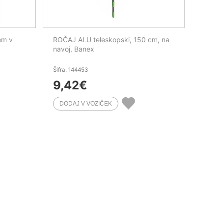
em v
ROČAJ ALU teleskopski, 150 cm, na
navoj, Banex
Šifra: 144453
9,42
€