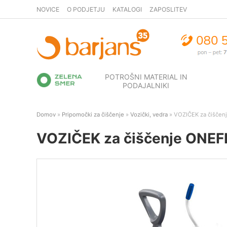
NOVICE
O PODJETJU
KATALOGI
ZAPOSLITEV
POTROŠNI MATERIAL IN
PODAJALNIKI
Domov
»
Pripomočki za čiščenje
»
Vozički, vedra
» VOZIČEK za čiščen
VOZIČEK za čiščenje ONEFR