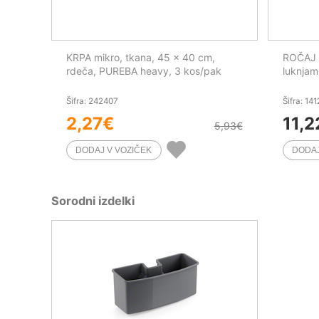
KRPA mikro, tkana, 45 x 40 cm,
ROČAJ A
rdeča, PUREBA heavy, 3 kos/pak
luknjam
Šifra: 242407
Šifra: 14
2,27
€
11,2
5,93
€
Sorodni izdelki