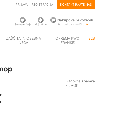
PRIJAVA
REGISTRACIJA
KONTAKTIRAJTE NAS
Nakupovalni voziček
Seznam želja
Moj račun
Št. izdelkov v vozičku:
0
ZAŠČITA IN OSEBNA
OPREMA KWC
B2B
NEGA
(FRANKE)
lmop
Blagovna znamka
FILMOP
€