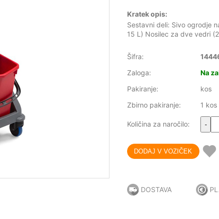
Kratek opis:
Sestavni deli: Sivo ogrodje 
15 L) Nosilec za dve vedri (2 
Šifra:
1444
Zaloga:
Na za
Pakiranje:
kos
Zbirno pakiranje:
1 kos
Količina za naročilo:
-
DOSTAVA
PL