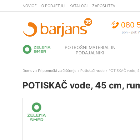
NOVICE
O PODJETJU
KATALOGI
ZAPOSLITEV
POTROŠNI MATERIAL IN
PODAJALNIKI
Domov
»
Pripomočki za čiščenje
»
Potiskači vode
» POTISKAČ vode, 45
POTISKAČ vode, 45 cm, rum