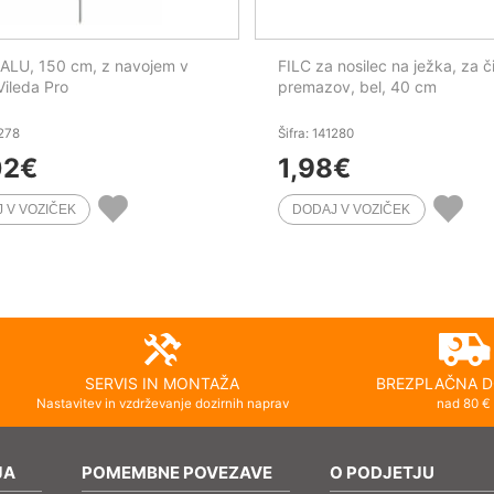
ALU, 150 cm, z navojem v
FILC za nosilec na ježka, za č
Vileda Pro
premazov, bel, 40 cm
1278
Šifra: 141280
02
€
1,98
€
SERVIS IN MONTAŽA
BREZPLAČNA D
Nastavitev in vzdrževanje dozirnih naprav
nad 80 €
JA
POMEMBNE POVEZAVE
O PODJETJU