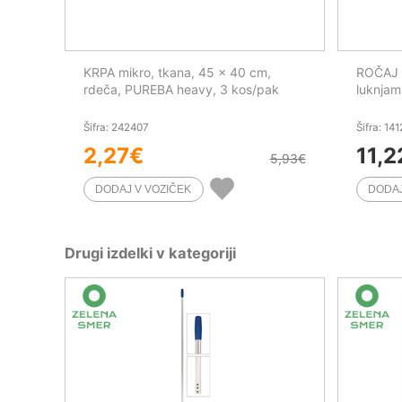
KRPA mikro, tkana, 45 x 40 cm,
ROČAJ A
rdeča, PUREBA heavy, 3 kos/pak
luknjam
Šifra: 242407
Šifra: 14
2,27
€
11,2
5,93
€
Drugi izdelki v kategoriji