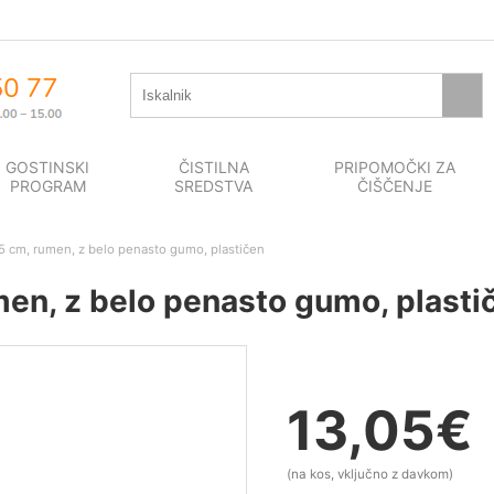
GOSTINSKI
ČISTILNA
PRIPOMOČKI ZA
PROGRAM
SREDSTVA
ČIŠČENJE
 cm, rumen, z belo penasto gumo, plastičen
en, z belo penasto gumo, plasti
13,05
€
(na kos, vključno z davkom)