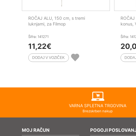
ROČAJ ALU, 150 cm, s tremi
ROČAJ 
luknjami, za Filmop
konus, 
Šifra: 141271
Šifra: 14
11,22
€
20,
VARNA SPLETNA TRGOVINA
Brezskrben nakup
MOJ RAČUN
POGOJI POSLOVAN