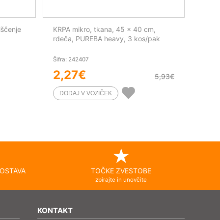
iščenje
KRPA mikro, tkana, 45 x 40 cm,
rdeča, PUREBA heavy, 3 kos/pak
Šifra: 242407
2,27
€
5,93
€
OSTAVA
TOČKE ZVESTOBE
zbirajte in unovčite
KONTAKT