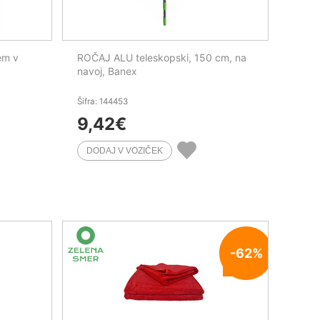
em v
ROČAJ ALU teleskopski, 150 cm, na
navoj, Banex
Šifra: 144453
9,42
€
-62%