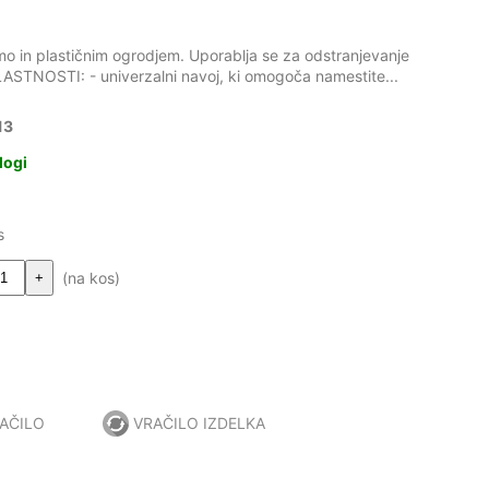
o in plastičnim ogrodjem. Uporablja se za odstranjevanje
LASTNOSTI: - univerzalni navoj, ki omogoča namestite...
13
logi
s
(na kos)
+
AČILO
VRAČILO IZDELKA