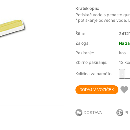
Kratek opis:
Potiskač vode s penasto gum
/ potiskanje odvečne vode. 
Šifra:
2412
Zaloga:
Na za
Pakiranje:
kos
Zbirno pakiranje:
12 ko
Količina za naročilo:
-
DOSTAVA
PL