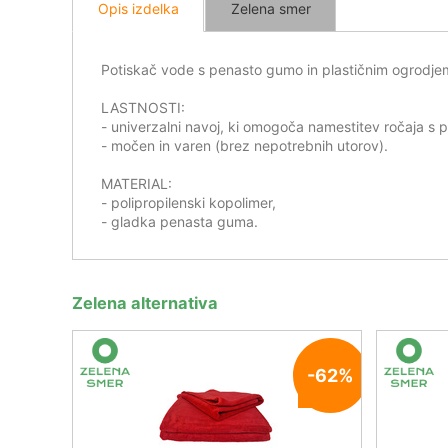
Opis izdelka
Zelena smer
Potiskač vode s penasto gumo in plastičnim ogrodjem
LASTNOSTI:
- univerzalni navoj, ki omogoča namestitev ročaja 
- močen in varen (brez nepotrebnih utorov).
MATERIAL:
- polipropilenski kopolimer,
- gladka penasta guma.
Zelena alternativa
-62%