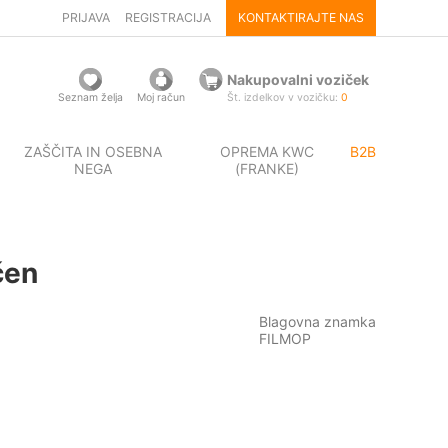
PRIJAVA
REGISTRACIJA
KONTAKTIRAJTE NAS
Nakupovalni voziček
Seznam želja
Moj račun
Št. izdelkov v vozičku:
0
ZAŠČITA IN OSEBNA
OPREMA KWC
B2B
NEGA
(FRANKE)
čen
Blagovna znamka
FILMOP