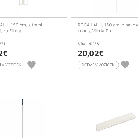
LU, 150 cm, s tremi
ROČAJ ALU, 150 cm, z navoj
i, za Filmop
konus, Vileda Pro
1271
Šifra: 141278
2
€
20,02
€