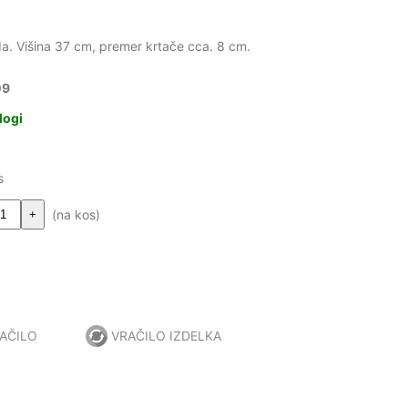
a. Višina 37 cm, premer krtače cca. 8 cm.
09
logi
s
(na kos)
+
AČILO
VRAČILO IZDELKA