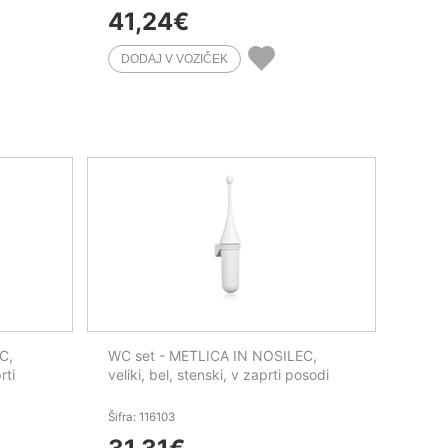
41,24
€
C,
WC set - METLICA IN NOSILEC,
rti
veliki, bel, stenski, v zaprti posodi
Šifra: 116103