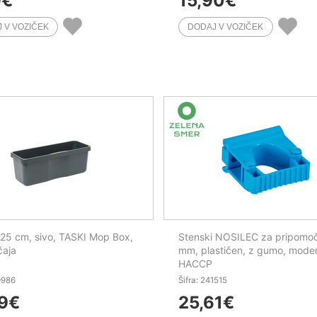
9
€
15,90
€
5 cm, sivo, TASKI Mop Box,
Stenski NOSILEC za pripomo
čaja
mm, plastičen, z gumo, moder
HACCP
0986
Šifra: 241515
9
€
25,61
€