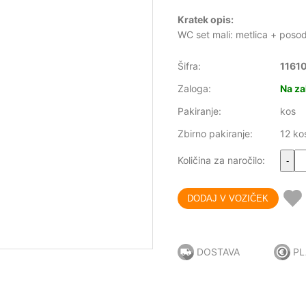
Kratek opis:
WC set mali: metlica + posod
Šifra:
1161
Zaloga:
Na za
Pakiranje:
kos
Zbirno pakiranje:
12 ko
Količina za naročilo:
-
DOSTAVA
PL