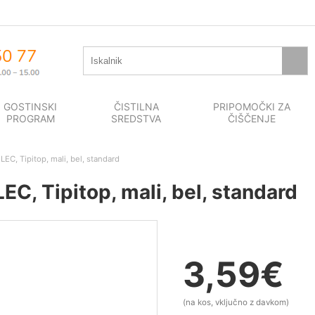
GOSTINSKI
ČISTILNA
PRIPOMOČKI ZA
PROGRAM
SREDSTVA
ČIŠČENJE
C, Tipitop, mali, bel, standard
C, Tipitop, mali, bel, standard
3,59
€
(na kos, vključno z davkom)