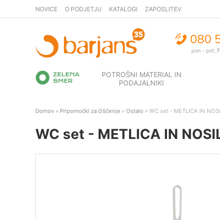
NOVICE
O PODJETJU
KATALOGI
ZAPOSLITEV
POTROŠNI MATERIAL IN
PODAJALNIKI
Domov
»
Pripomočki za čiščenje
»
Ostalo
» WC set - METLICA IN NOSILE
WC set - METLICA IN NOSILE