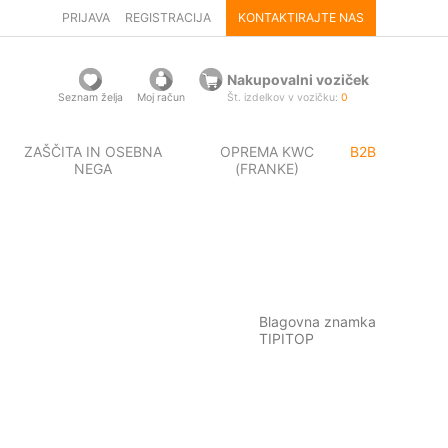
PRIJAVA
REGISTRACIJA
KONTAKTIRAJTE NAS
Nakupovalni voziček
Seznam želja
Moj račun
Št. izdelkov v vozičku:
0
ZAŠČITA IN OSEBNA
OPREMA KWC
B2B
NEGA
(FRANKE)
Blagovna znamka
TIPITOP