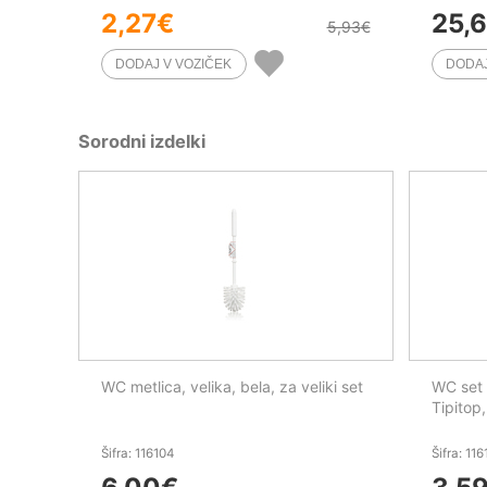
2,27
€
25,6
5,93
€
Sorodni izdelki
WC metlica, velika, bela, za veliki set
WC set
Tipitop,
Šifra: 116104
Šifra: 11