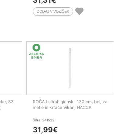
31,31
€
čke, 83
ROČAJ ultrahigienski, 130 cm, bel, za
,
metle in krtače Vikan, HACCP
Šifra: 241522
31,99
€