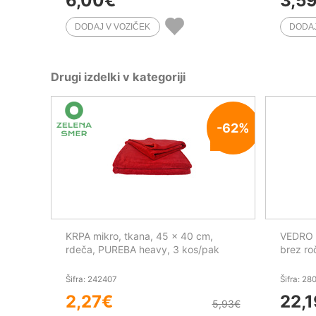
6,00
€
3,5
Drugi izdelki v kategoriji
-62%
KRPA mikro, tkana, 45 x 40 cm,
VEDRO 2
rdeča, PUREBA heavy, 3 kos/pak
brez ro
Šifra: 242407
Šifra: 28
2,27
€
22,1
5,93
€