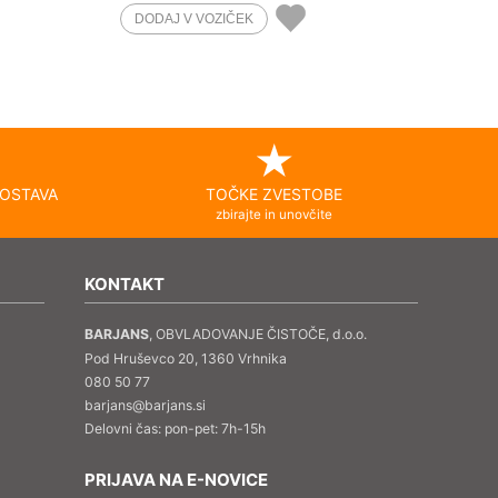
OSTAVA
TOČKE ZVESTOBE
zbirajte in unovčite
KONTAKT
BARJANS
, OBVLADOVANJE ČISTOČE, d.o.o.
Pod Hruševco 20, 1360 Vrhnika
080 50 77
barjans@barjans.si
Delovni čas: pon-pet: 7h-15h
PRIJAVA NA E-NOVICE