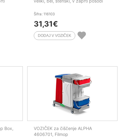
rti
veliki, bel, stenski, v zaprti posodi
Šifra: 116103
31,31
€
p Box,
VOZIČEK za čiščenje ALPHA
4606701, Filmop