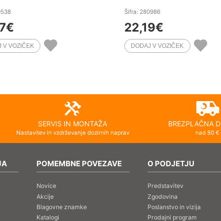
0538
Šifra: 280986
7
€
22,19
€
SERVIS IN MONTAŽA
BREZPLAČNA D
Nastavitev in vzdrževanje dozirnih naprav
nad 80 €
JA
POMEMBNE POVEZAVE
O PODJETJU
Novice
Predstavitev
Akcije
Zgodovina
Blagovne znamke
Poslanstvo in vizija
Katalogi
Prodajni program