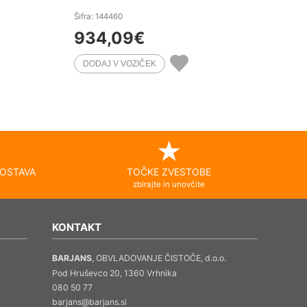
Šifra: 144460
934,09
€
OSTAVA
TOČKE ZVESTOBE
zbirajte in unovčite
KONTAKT
BARJANS
, OBVLADOVANJE ČISTOČE, d.o.o.
Pod Hruševco 20, 1360 Vrhnika
080 50 77
barjans@barjans.si