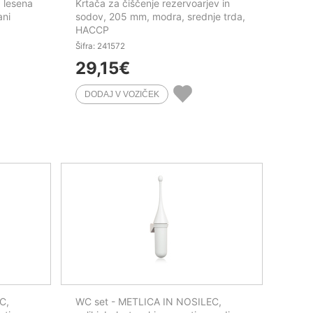
 lesena
Krtača za čiščenje rezervoarjev in
ani
sodov, 205 mm, modra, srednje trda,
HACCP
Šifra: 241572
29,15
€
C,
WC set - METLICA IN NOSILEC,