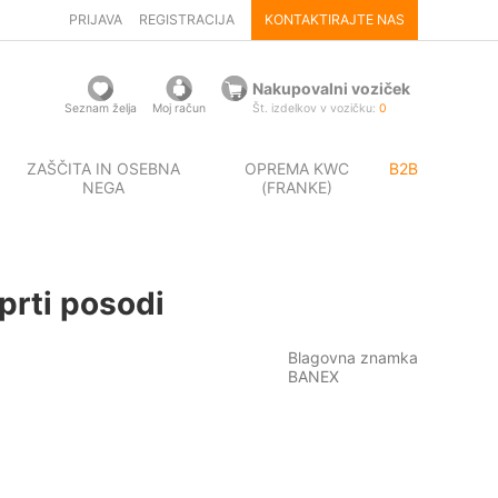
PRIJAVA
REGISTRACIJA
KONTAKTIRAJTE NAS
Nakupovalni voziček
Seznam želja
Moj račun
Št. izdelkov v vozičku:
0
ZAŠČITA IN OSEBNA
OPREMA KWC
B2B
NEGA
(FRANKE)
prti posodi
Blagovna znamka
BANEX