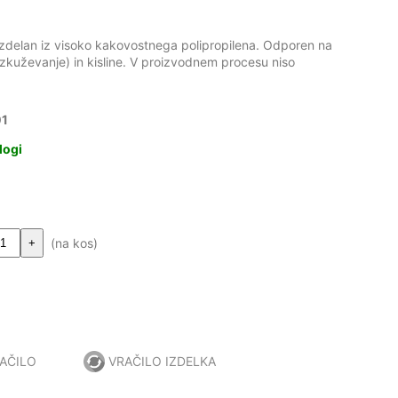
izdelan iz visoko kakovostnega polipropilena. Odporen na
zkuževanje) in kisline. V proizvodnem procesu niso
01
logi
(na kos)
+
AČILO
VRAČILO IZDELKA