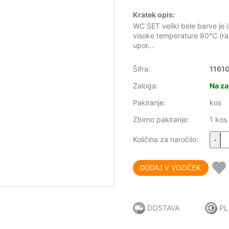
Kratek opis:
WC SET veliki bele barve je 
visoke temperature 80°C (ra
upor...
Šifra:
1161
Zaloga:
Na za
Pakiranje:
kos
Zbirno pakiranje:
1 kos
Količina za naročilo:
-
DOSTAVA
PL