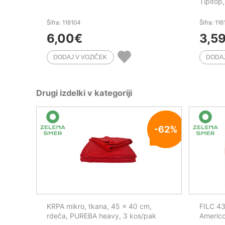
Tipitop,
Šifra: 116104
Šifra: 11
6,00
€
3,5
Drugi izdelki v kategoriji
-62%
KRPA mikro, tkana, 45 x 40 cm,
FILC 43
rdeča, PUREBA heavy, 3 kos/pak
Americ