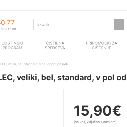
GOSTINSKI
ČISTILNA
PRIPOMOČKI ZA
PROGRAM
SREDSTVA
ČIŠČENJE
C, veliki, bel, standard, v pol odprti posodi
, veliki, bel, standard, v pol od
15,90
€
(na kos, vključno z davkom)