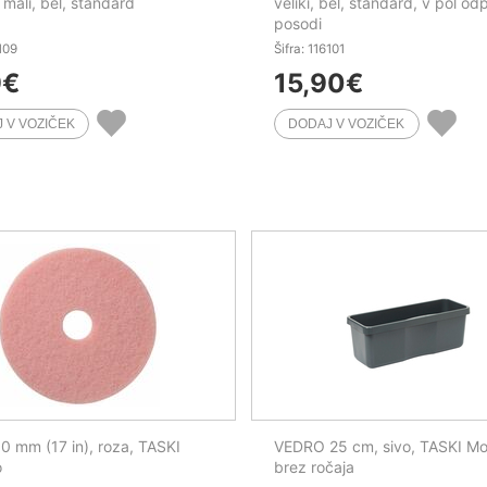
 mali, bel, standard
veliki, bel, standard, v pol odp
posodi
6109
Šifra: 116101
9
€
15,90
€
0 mm (17 in), roza, TASKI
VEDRO 25 cm, sivo, TASKI Mo
o
brez ročaja