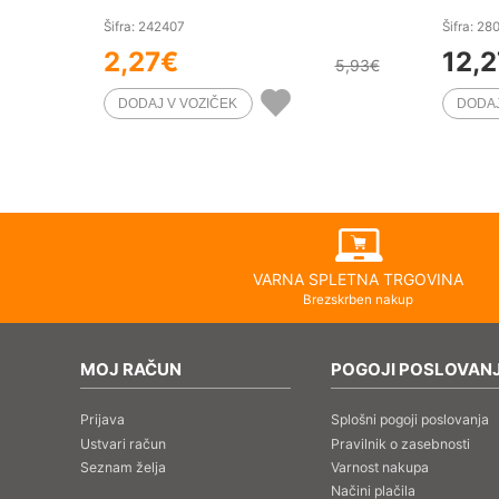
Šifra: 242407
Šifra: 28
2,27
€
12,2
5,93
€
VARNA SPLETNA TRGOVINA
Brezskrben nakup
MOJ RAČUN
POGOJI POSLOVAN
Prijava
Splošni pogoji poslovanja
Ustvari račun
Pravilnik o zasebnosti
Seznam želja
Varnost nakupa
Načini plačila