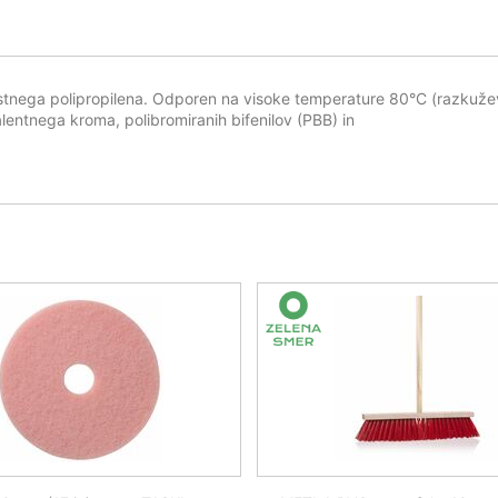
ostnega polipropilena. Odporen na visoke temperature 80°C (razkužev
alentnega kroma, polibromiranih bifenilov (PBB) in