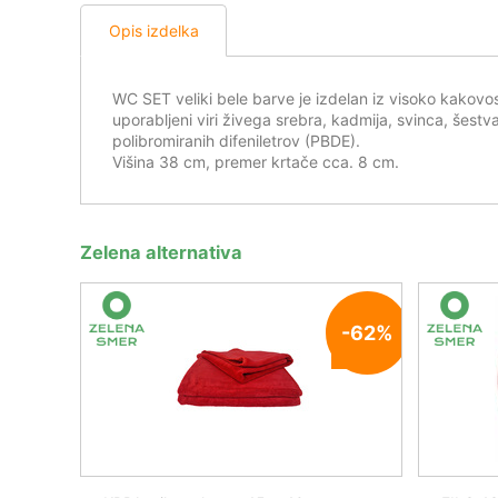
Opis izdelka
WC SET veliki bele barve je izdelan iz visoko kakov
uporabljeni viri živega srebra, kadmija, svinca, šestv
polibromiranih difeniletrov (PBDE).
Višina 38 cm, premer krtače cca. 8 cm.
Zelena alternativa
-62%