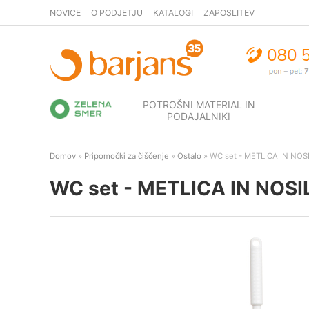
NOVICE
O PODJETJU
KATALOGI
ZAPOSLITEV
POTROŠNI MATERIAL IN
PODAJALNIKI
Domov
»
Pripomočki za čiščenje
»
Ostalo
» WC set - METLICA IN NOSILE
WC set - METLICA IN NOSILEC