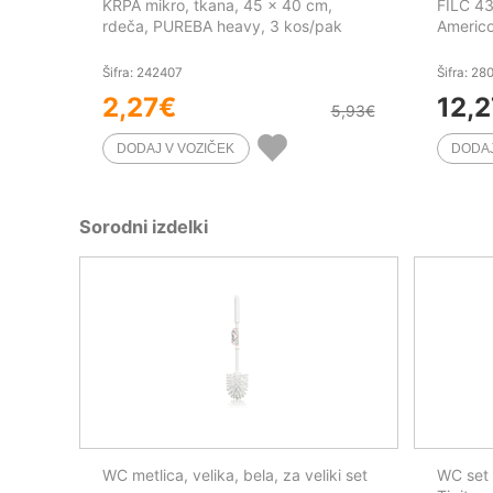
KRPA mikro, tkana, 45 x 40 cm,
FILC 43
rdeča, PUREBA heavy, 3 kos/pak
Americ
Šifra: 242407
Šifra: 28
2,27
€
12,2
5,93
€
Sorodni izdelki
WC metlica, velika, bela, za veliki set
WC set