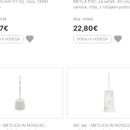
0 mm (17 in), roza, TASKI
METLA PVC, za asfalt, 40 cm,
o
osnova, trda, z ročajem postr
0538
Šifra: 141945
7
€
22,80
€
 - METLICA IN NOSILEC,
WC set - METLICA IN NOSILE