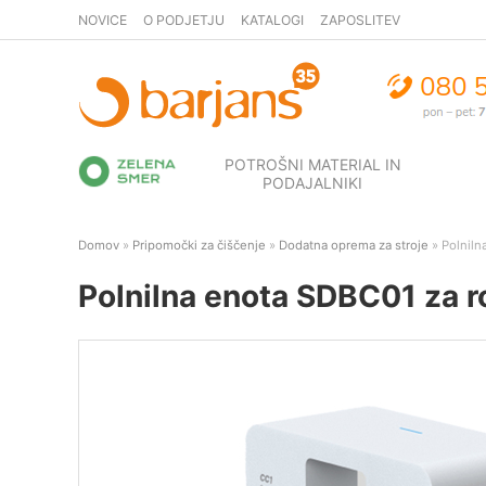
NOVICE
O PODJETJU
KATALOGI
ZAPOSLITEV
POTROŠNI MATERIAL IN
PODAJALNIKI
Domov
»
Pripomočki za čiščenje
»
Dodatna oprema za stroje
» Polniln
Polnilna enota SDBC01 za r