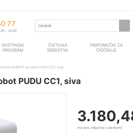
GOSTINSKI
ČISTILNA
PRIPOMOČKI ZA
PROGRAM
SREDSTVA
ČIŠČENJE
a enota SDBC01 za robot PUDU CC1, siva
obot PUDU CC1, siva
3.180,4
(na kos, vključno z davkom)