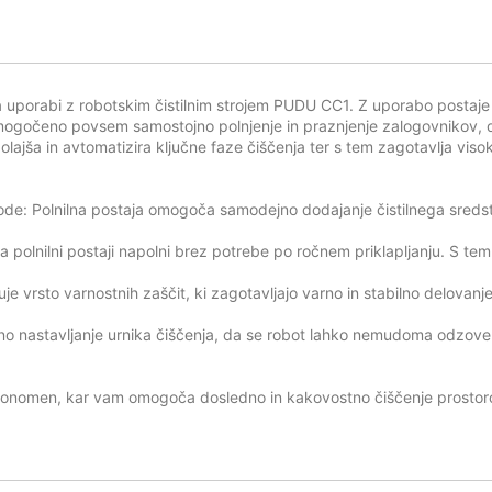
a uporabi z robotskim čistilnim strojem PUDU CC1. Z uporabo postaje
mogočeno povsem samostojno polnjenje in praznjenje zalogovnikov, dod
ajša in avtomatizira ključne faze čiščenja ter s tem zagotavlja visoko
ode: Polnilna postaja omogoča samodejno dodajanje čistilnega sreds
a polnilni postaji napolni brez potrebe po ročnem priklapljanju. S te
je vrsto varnostnih zaščit, ki zagotavljajo varno in stabilno delovanj
lno nastavljanje urnika čiščenja, da se robot lahko nemudoma odzove 
vtonomen, kar vam omogoča dosledno in kakovostno čiščenje prostorov