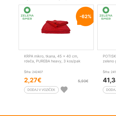
-62%
KRPA mikro, tkana, 45 x 40 cm,
POTISKA
rdeča, PUREBA heavy, 3 kos/pak
zeleno 
Šifra: 242407
Šifra: 24
2,27
€
41,
5,93
€