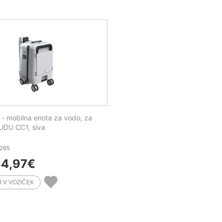
c - mobilna enota za vodo, za
UDU CC1, siva
6265
64,97
€