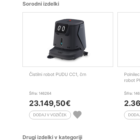
Sorodni izdelki
Čistilni robot PUDU CC1, črn
Polnile
robot P
Šifra: 146264
Šifra: 14
23.149,50
€
2.3
Drugi izdelki v kategoriji