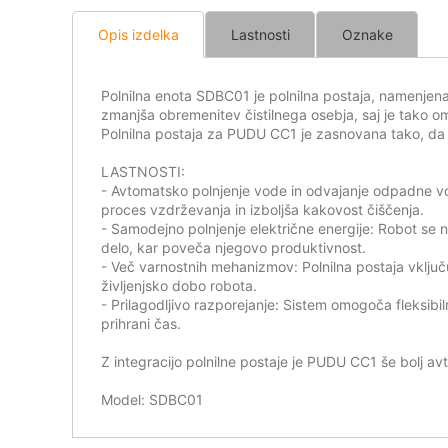
Opis izdelka
Lastnosti
Oznake
Polnilna enota SDBC01 je polnilna postaja, namenjen
zmanjša obremenitev čistilnega osebja, saj je tako o
Polnilna postaja za PUDU CC1 je zasnovana tako, da ol
LASTNOSTI:
- Avtomatsko polnjenje vode in odvajanje odpadne v
proces vzdrževanja in izboljša kakovost čiščenja.
- Samodejno polnjenje električne energije: Robot se n
delo, kar poveča njegovo produktivnost.
- Več varnostnih mehanizmov: Polnilna postaja vključu
življenjsko dobo robota.
- Prilagodljivo razporejanje: Sistem omogoča fleksibi
prihrani čas.
Z integracijo polnilne postaje je PUDU CC1 še bolj a
Model: SDBC01