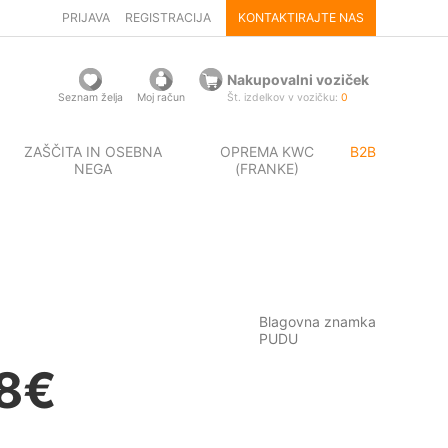
PRIJAVA
REGISTRACIJA
KONTAKTIRAJTE NAS
Nakupovalni voziček
Seznam želja
Moj račun
Št. izdelkov v vozičku:
0
ZAŠČITA IN OSEBNA
OPREMA KWC
B2B
NEGA
(FRANKE)
Blagovna znamka
PUDU
8
€