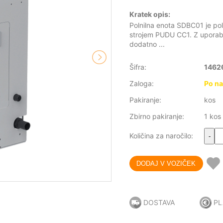
Kratek opis:
Polnilna enota SDBC01 je pol
strojem PUDU CC1. Z uporabo
dodatno ...
Šifra:
1462
Zaloga:
Po na
Pakiranje:
kos
Zbirno pakiranje:
1 kos
Količina za naročilo:
-
DOSTAVA
PL