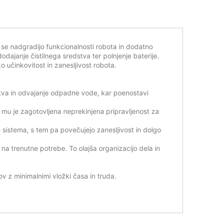
 se nadgradijo funkcionalnosti robota in dodatno
ajanje čistilnega sredstva ter polnjenje baterije.
 učinkovitost in zanesljivost robota.
tva in odvajanje odpadne vode, kar poenostavi
m mu je zagotovljena neprekinjena pripravljenost za
e sistema, s tem pa povečujejo zanesljivost in dolgo
na trenutne potrebe. To olajša organizacijo dela in
 z minimalnimi vložki časa in truda.