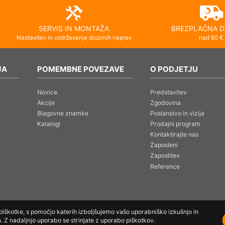
SERVIS IN MONTAŽA
BREZPLAČNA D
Nastavitev in vzdrževanje dozirnih naprav
nad 80 €
JA
POMEMBNE POVEZAVE
O PODJETJU
Novice
Predstavitev
Akcije
Zgodovina
Blagovne znamke
Poslanstvo in vizija
Katalogi
Prodajni program
Kontaktirajte nas
Zaposleni
Zaposlitev
Reference
 piškotke, s pomočjo katerih izboljšujemo vašo uporabniško izkušnjo in
 Z nadaljnjo uporabo se strinjate z uporabo piškotkov.