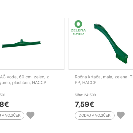
Č vode, 60 cm, zelen, z
Ročna krtača, mala, zelena, 
gumo, plastičen, HACCP
PP, HACCP
1501
Šifra: 241509
38
€
7,59
€