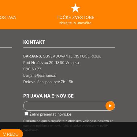
OSTAVA
TOČKE ZVESTOBE
zbirajte in unovčite
KONTAKT
BARJANS
, OBVLADOVANJE ČISTOČE, d.o.o.
Pod Hruševco 20, 1360 Vrhnika
080 50 77
barjans@barjans.si
Delovni čas: pon-pet: 7h-15h
PRIJAVA NA E-NOVICE
Želim prejemati novičke
S klikom na gumb soglašate z obdelavo vašega e-naslova za
namene pošiljanja e-novic. Več si lahko preberete v
politiki
zasebnosti
V REDU