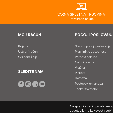
VARNA SPLETNA TRGOVINA
Brezskrben nakup
MOJ RAČUN
POGOJI POSLOVAN
Prijava
Splošni pogoji poslovanja
Ustvari račun
Pravilnik o zasebnosti
Seznam želja
Varnost nakupa
Načini plačila
Vračila
SLEDITE NAM
Piškotki
Dostava
Postopek e-nakupa
Točke zvestobe
Na spletni strani uporabljamo
zagotavljamo kakovost vsebin.