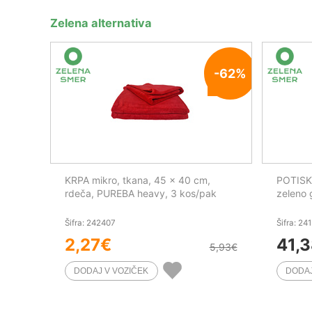
Zelena alternativa
-62%
KRPA mikro, tkana, 45 x 40 cm,
POTISKA
rdeča, PUREBA heavy, 3 kos/pak
zeleno 
Šifra: 242407
Šifra: 24
2,27
€
41,
5,93
€