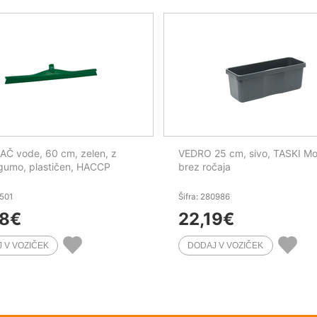
Č vode, 60 cm, zelen, z
VEDRO 25 cm, sivo, TASKI Mo
gumo, plastičen, HACCP
brez ročaja
1501
Šifra: 280986
38
€
22,19
€