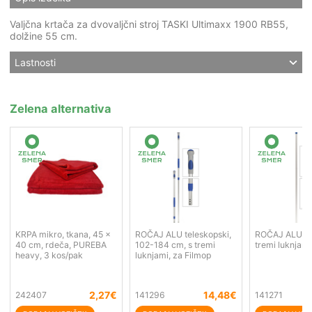
Valjčna krtača za dvovaljčni stroj TASKI Ultimaxx 1900 RB55,
dolžine 55 cm.
Lastnosti
Zelena alternativa
KRPA mikro, tkana, 45 x
ROČAJ ALU teleskopski,
ROČAJ ALU, 1
40 cm, rdeča, PUREBA
102-184 cm, s tremi
tremi luknjami
heavy, 3 kos/pak
luknjami, za Filmop
2,27
€
14,48
€
242407
141296
141271