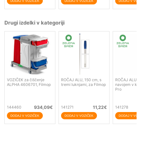
Drugi izdelki v kategoriji
VOZIČEK za čiščenje
ROČAJ ALU, 150 cm, s
ROČAJ ALU, 1
ALPHA 4606701, Filmop
tremi luknjami, za Filmop
navojem v kon
Pro
934,09
€
11,22
€
144460
141271
141278