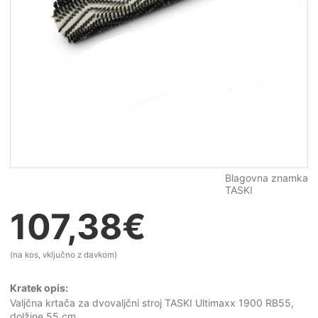
Blagovna znamka
TASKI
107,38
€
(na kos, vključno z davkom)
Kratek opis:
Valjčna krtača za dvovaljčni stroj TASKI Ultimaxx 1900 RB55,
dolžine 55 cm.