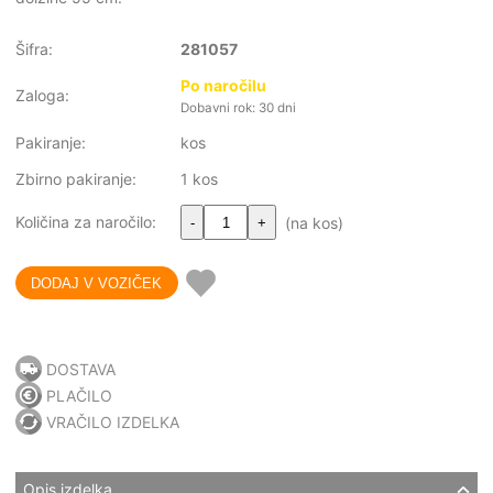
Šifra:
281057
Po naročilu
Zaloga:
Dobavni rok: 30 dni
Pakiranje:
kos
Zbirno pakiranje:
1 kos
Količina za naročilo:
(na kos)
-
+
DOSTAVA
PLAČILO
VRAČILO IZDELKA
Opis izdelka