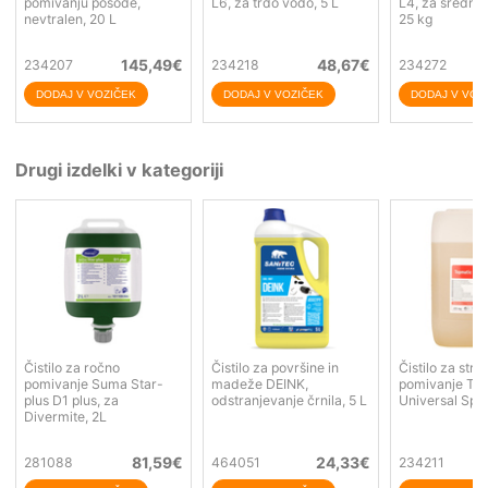
pomivanju posode,
L6, za trdo vodo, 5 L
L4, za srednje
nevtralen, 20 L
25 kg
145,49
€
48,67
€
234207
234218
234272
Drugi izdelki v kategoriji
Čistilo za ročno
Čistilo za površine in
Čistilo za stro
pomivanje Suma Star-
madeže DEINK,
pomivanje To
plus D1 plus, za
odstranjevanje črnila, 5 L
Universal Spec
Divermite, 2L
81,59
€
24,33
€
281088
464051
234211