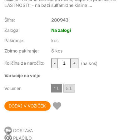
LASTNOSTI: - na bazi sulfamidne kisline ...
Šifra:
280943
Zaloga:
Na zalogi
Pakiranje:
kos
Zbirno pakiranje:
6 kos
Količina za naročilo:
(na kos)
-
+
Variacije na voljo
Volumen
1 L
5 L
DOSTAVA
PLAČILO