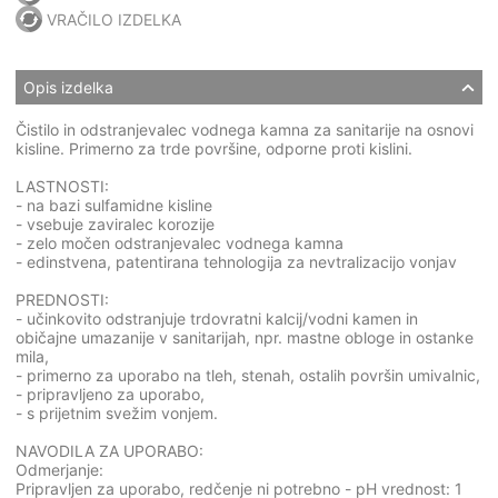
VRAČILO IZDELKA
Opis izdelka
Čistilo in odstranjevalec vodnega kamna za sanitarije na osnovi
kisline. Primerno za trde površine, odporne proti kislini.
LASTNOSTI:
- na bazi sulfamidne kisline
- vsebuje zaviralec korozije
- zelo močen odstranjevalec vodnega kamna
- edinstvena, patentirana tehnologija za nevtralizacijo vonjav
PREDNOSTI:
- učinkovito odstranjuje trdovratni kalcij/vodni kamen in
običajne umazanije v sanitarijah, npr. mastne obloge in ostanke
mila,
- primerno za uporabo na tleh, stenah, ostalih površin umivalnic,
- pripravljeno za uporabo,
- s prijetnim svežim vonjem.
NAVODILA ZA UPORABO:
Odmerjanje:
Pripravljen za uporabo, redčenje ni potrebno - pH vrednost: 1