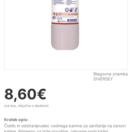
Blagovna znamka
DIVERSEY
8,60
€
(na kos, vključno z davkom)
Kratek opis:
Čistilo in odstranjevalec vodnega kamna za sanitarije na osnovi
kisline. Primerno za trde površine, odporne proti kislini.