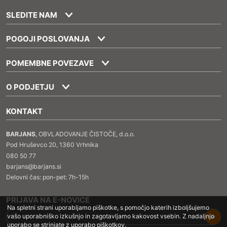
SLEDITE NAM
POGOJI POSLOVANJA
POMEMBNE POVEZAVE
O PODJETJU
KONTAKT
BARJANS
, OBVLADOVANJE ČISTOČE, d.o.o.
Pod Hruševco 20, 1360 Vrhnika
080 50 77
barjans@barjans.si
Delovni čas: pon-pet: 7h-15h
PRIJAVA NA E-NOVICE
Na spletni strani uporabljamo piškotke, s pomočjo katerih izboljšujemo
vašo uporabniško izkušnjo in zagotavljamo kakovost vsebin. Z nadaljnjo
uporabo se strinjate z uporabo piškotkov.