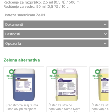
Redčenje za razpršilko: 2,5 ml (0,5 %) / 500 ml
Redčenje za vedro: 50 ml (0,5 %) / 10 L
Ustreza smernicam ZeJN.
Dokumenti
Lastnosti
Opozorila
Zelena alternativa
Sredstvo za sijaj Suma
Čistilo za strojno
Čistilo za stro
Rinse A5, pri strojnem
pomivanje Suma Nova
pomivanje Su