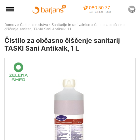
Domov
»
Čistilna sredstva
»
Sanitarije in umivalnice
» Čistilo za občasno
čiščenje sanitarij TASKI Sani Antikalk, 1 L
Čistilo za občasno čiščenje sanitarij
TASKI Sani Antikalk, 1 L