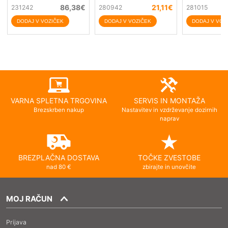
86,38
€
21,11
€
231242
280942
281015
VARNA SPLETNA TRGOVINA
SERVIS IN MONTAŽA
Brezskrben nakup
Nastavitev in vzdrževanje dozirnih
naprav
BREZPLAČNA DOSTAVA
TOČKE ZVESTOBE
nad 80 €
zbirajte in unovčite
MOJ RAČUN
Prijava