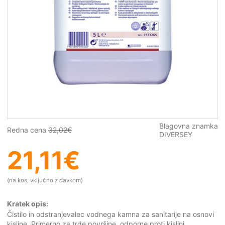
Blagovna znamka
Redna cena
32,02
€
DIVERSEY
21,11
€
(na kos, vključno z davkom)
Kratek opis:
Čistilo in odstranjevalec vodnega kamna za sanitarije na osnovi
kisline. Primerno za trde površine, odporne proti kislini.