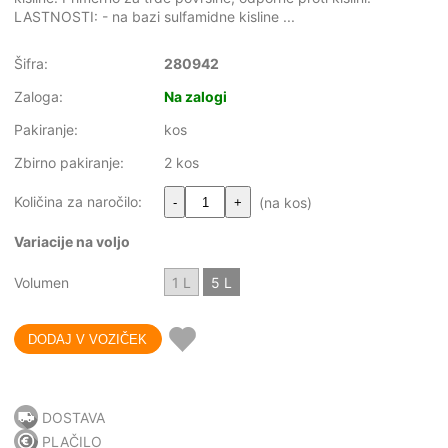
LASTNOSTI: - na bazi sulfamidne kisline ...
Šifra:
280942
Zaloga:
Na zalogi
Pakiranje:
kos
Zbirno pakiranje:
2 kos
Količina za naročilo:
(na kos)
-
+
Variacije na voljo
Volumen
1 L
5 L
DOSTAVA
PLAČILO