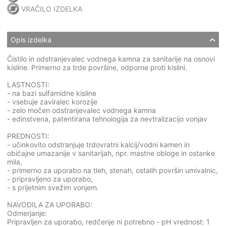
VRAČILO IZDELKA
Opis izdelka
Čistilo in odstranjevalec vodnega kamna za sanitarije na osnovi
kisline. Primerno za trde površine, odporne proti kislini.
LASTNOSTI:
- na bazi sulfamidne kisline
- vsebuje zaviralec korozije
- zelo močen odstranjevalec vodnega kamna
- edinstvena, patentirana tehnologija za nevtralizacijo vonjav
PREDNOSTI:
- učinkovito odstranjuje trdovratni kalcij/vodni kamen in
običajne umazanije v sanitarijah, npr. mastne obloge in ostanke
mila,
- primerno za uporabo na tleh, stenah, ostalih površin umivalnic,
- pripravljeno za uporabo,
- s prijetnim svežim vonjem.
NAVODILA ZA UPORABO:
Odmerjanje:
Pripravljen za uporabo, redčenje ni potrebno - pH vrednost: 1