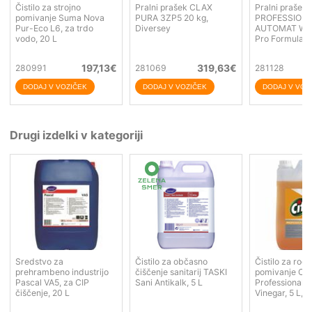
Čistilo za strojno
Pralni prašek CLAX
Pralni prašek
pomivanje Suma Nova
PURA 3ZP5 20 kg,
PROFESSION
Pur-Eco L6, za trdo
Diversey
AUTOMAT WHIT
vodo, 20 L
Pro Formula
197,13
€
319,63
€
280991
281069
281128
Drugi izdelki v kategoriji
Sredstvo za
Čistilo za občasno
Čistilo za roč
prehrambeno industrijo
čiščenje sanitarij TASKI
pomivanje Cif
Pascal VA5, za CIP
Sani Antikalk, 5 L
Professional
čiščenje, 20 L
Vinegar, 5 L, 