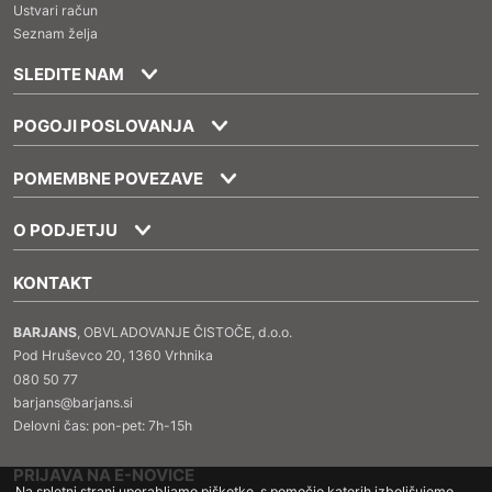
Ustvari račun
Seznam želja
SLEDITE NAM
POGOJI POSLOVANJA
POMEMBNE POVEZAVE
O PODJETJU
KONTAKT
BARJANS
, OBVLADOVANJE ČISTOČE, d.o.o.
Pod Hruševco 20, 1360 Vrhnika
080 50 77
barjans@barjans.si
Delovni čas: pon-pet: 7h-15h
PRIJAVA NA E-NOVICE
Na spletni strani uporabljamo piškotke, s pomočjo katerih izboljšujemo