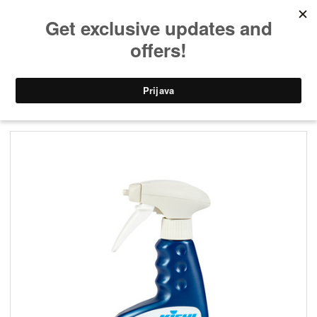
Domov
»
Čistilna sredstva
»
Ostalo
» Sredstvo za odstranjevanje rje RuginOff,
500 ml, Kiehl
Sredstvo za odstranjevanje rje RuginOff,
500 ml, Kiehl