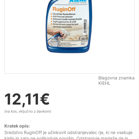
Blagovna znamka
KIEHL
12,11
€
(na kos, vključno z davkom)
Kratek opis:
Sredstvo RuginOff je učinkovit odstranjevalec rje, ki ne vsebuje
kislin in zato ne poškoduje površin. Odstranjuje madeže rje in