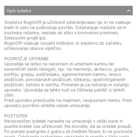
Opis izdelka
Sredstvo RuginOff je učinkovit odstranjevalec rje, ki ne vsebuje
kislin in zato ne poškoduje površin. Odstranjuje madeže rje in
kovinske ostanke, nastale ob stiku s kovinskimi predmeti,
železovimi gnojili ipd.
RuginOff vsebuje vizualni indikator, ki sredstvo ob začetku
učinkovanja obarva vijolično.
PODROČJE UPORABE
Uporablja se lahko na naravnem in umetnem kamnu ter
keramičnih talnih oblogah, npr. na marmorju, skrilavcu, granitu,
porfirju, gnajsu, peščenjaku, aglomeriranem kamnu, teraco
ploščicah, porcelanskih ploščicah, klinkerju, opečnih/glinenih
ploščicah, betonu in estrihu. Primeren je za notranjo in zunanjo
uporabo. Uporablja se lahko tudi za čiščenje platišč iz lahkih
zlitin.
Pred uporabo preizkusite na majhnem, neopaznem mestu. Pred
uporabo površino očistite ostale umazanije.
POSTOPEK:
Nerazredčen izdelek nanesite na umazanijo v obliki pene in
pustite kratek čas učinkovati. Ne dovolite, da se izdelek posuši.
Po potrebi podrgnite z gobico ali čistilnim filcem, ki ne povzroča
prask. Odstranite raztopljeno umazanijo in sperite s čisto vodo.