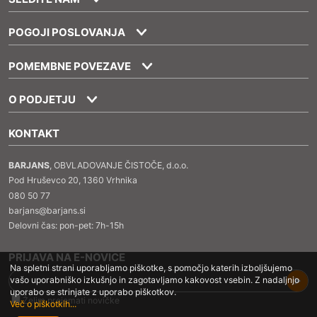
POGOJI POSLOVANJA
POMEMBNE POVEZAVE
O PODJETJU
KONTAKT
BARJANS
, OBVLADOVANJE ČISTOČE, d.o.o.
Pod Hruševco 20, 1360 Vrhnika
080 50 77
barjans@barjans.si
Delovni čas: pon-pet: 7h-15h
PRIJAVA NA E-NOVICE
Na spletni strani uporabljamo piškotke, s pomočjo katerih izboljšujemo
vašo uporabniško izkušnjo in zagotavljamo kakovost vsebin. Z nadaljnjo
uporabo se strinjate z uporabo piškotkov.
Želim prejemati novičke
Več o piškotkih...