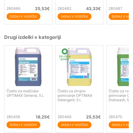
25,53
€
43,33
€
280466
280482
280487
Drugi izdelki v kategoriji
Čistilo za maščobe
Čistilo za strojno
Čistilo za roč
OPTIMAX General, 5 L
pomivanje OPTIMAX
pomivanje O
Detergent, 5 L
Dishwash, 5 L
18,25
€
25,53
€
280459
280466
280470