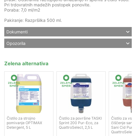
Pri trdovratnih madežih postopek ponovite.
Poraba: 7,0 ml/m2
Pakiranje: Razpršilka 500 ml.
Dokumenti
Opozorila
Zelena alternativa
Čistilo za strojno
Čistilo za površine TASKI
Čistilo za vs
pomivanje OPTIMAX
Sprint 200 Pur-Eco, za
čiščenje sanit
Detergent, 5 L
QuattroSelect, 2,5 L
Sani Cid Pur-
QuattroSelect,