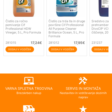
Čistilo za ročno
Čistilo za trda tla in druge
Sredstvo za
pomivanje Cif
površine Cif Professional
prehrambeno i
Professional HDW
All Purpose Cleaner
DivoCIP VC94,
Vinegar, 5 L, Pro Formula
Brilliance Ocean, 5 L, Pro
čiščenje, 20 L
Formula
17,24
€
17,95
€
281015
281012
231237
VARNA SPLETNA TRGOVINA
SERVIS IN MONTAŽA
Brezskrben nakup
Nastavitev in vzdrževanje dozirnih
naprav