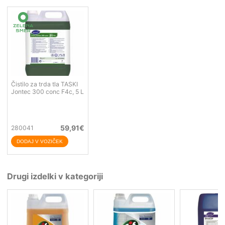
Čistilo za trda tla TASKI
Jontec 300 conc F4c, 5 L
59,91
€
280041
Drugi izdelki v kategoriji