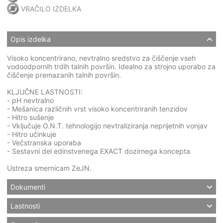
VRAČILO IZDELKA
Opis izdelka
Visoko koncentrirano, nevtralno sredstvo za čiščenje vseh
vodoodpornih trdih talnih površin. Idealno za strojno uporabo za
čiščenje premazanih talnih površin.
KLJUČNE LASTNOSTI:
- pH nevtralno
- Mešanica različnih vrst visoko koncentriranih tenzidov
- Hitro sušenje
- Vključuje O.N.T. tehnologijo nevtraliziranja neprijetnih vonjav
- Hitro učinkuje
- Večstranska uporaba
- Sestavni del edinstvenega EXACT dozirnega koncepta
Ustreza smernicam ZeJN.
Dokumenti
Lastnosti