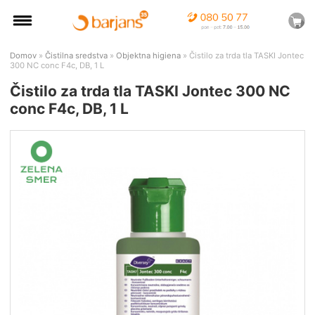
Domov
»
Čistilna sredstva
»
Objektna higiena
» Čistilo za trda tla TASKI Jontec
300 NC conc F4c, DB, 1 L
Čistilo za trda tla TASKI Jontec 300 NC
conc F4c, DB, 1 L