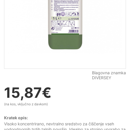
Blagovna znamka
DIVERSEY
15,87
€
(na kos, vključno z davkom)
Kratek opis:
Visoko koncentrirano, nevtralno sredstvo za čiščenje vseh
vodoodpornih trdih talnih površin. Idealno za strojno uporabo za