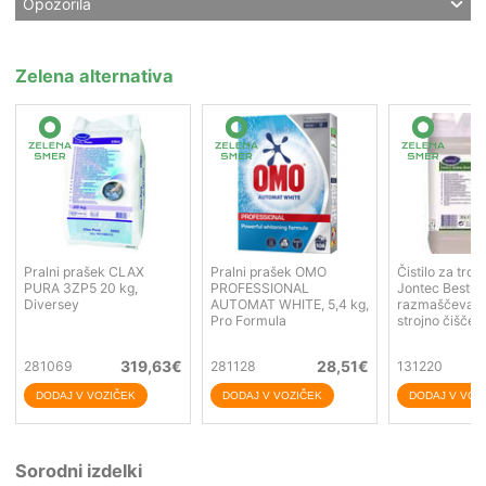
Opozorila
Zelena alternativa
Pralni prašek CLAX
Pralni prašek OMO
Čistilo za trda
PURA 3ZP5 20 kg,
PROFESSIONAL
Jontec Best F
Diversey
AUTOMAT WHITE, 5,4 kg,
razmaščevalno
Pro Formula
strojno čiščenj
319,63
€
28,51
€
281069
281128
131220
Sorodni izdelki