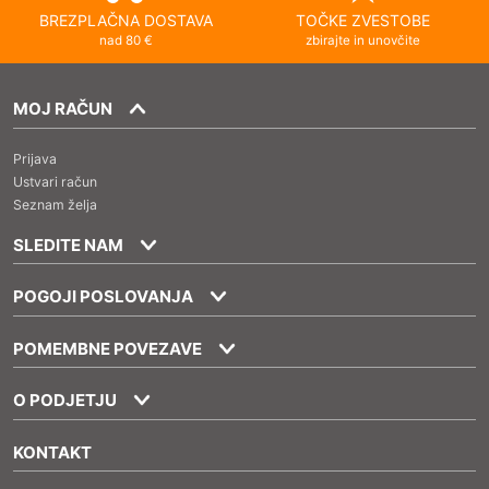
BREZPLAČNA DOSTAVA
TOČKE ZVESTOBE
nad 80 €
zbirajte in unovčite
MOJ RAČUN
Prijava
Ustvari račun
Seznam želja
SLEDITE NAM
POGOJI POSLOVANJA
POMEMBNE POVEZAVE
O PODJETJU
KONTAKT