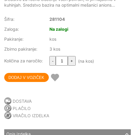
kuhinjah. Sredstvo bazira na optimalni mešanici anions...
Šifra:
281104
Zaloga:
Na zalogi
Pakiranje:
kos
Zbirno pakiranje:
3 kos
Količina za naročilo:
(na kos)
-
+
DOSTAVA
PLAČILO
VRAČILO IZDELKA
Opis izdelka