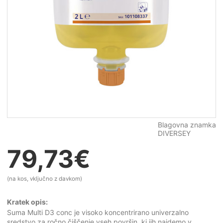
Blagovna znamka
DIVERSEY
79,73
€
(na kos, vključno z davkom)
Kratek opis:
Suma Multi D3 conc je visoko koncentrirano univerzalno
sredstvo za ročno čiščenje vseh površin, ki jih najdemo v