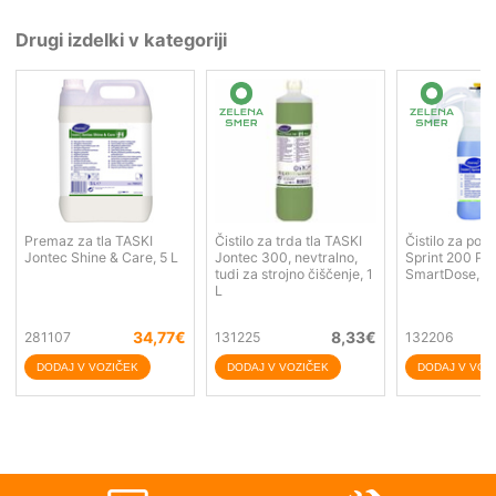
Drugi izdelki v kategoriji
Premaz za tla TASKI
Čistilo za trda tla TASKI
Čistilo za pov
Jontec Shine & Care, 5 L
Jontec 300, nevtralno,
Sprint 200 Pu
tudi za strojno čiščenje, 1
SmartDose, 1,
L
34,77
€
8,33
€
281107
131225
132206