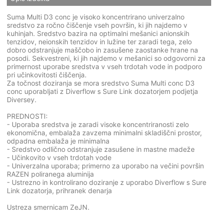
Suma Multi D3 conc je visoko koncentrirano univerzalno
sredstvo za ročno čiščenje vseh površin, ki jih najdemo v
kuhinjah. Sredstvo bazira na optimalni mešanici anionskih
tenzidov, neionskih tenzidov in lužine ter zaradi tega, zelo
dobro odstranjuje maščobo in zasušene zaostanke hrane na
posodi. Sekvestreni, ki jih najdemo v mešanici so odgovorni za
primernost uporabe sredstva v vseh trdotah vode in podporo
pri učinkovitosti čiščenja.
Za točnost doziranja se mora sredstvo Suma Multi conc D3
conc uporabljati z Diverflow s Sure Link dozatorjem podjetja
Diversey.
PREDNOSTI:
- Uporaba sredstva je zaradi visoke koncentriranosti zelo
ekonomična, embalaža zavzema minimalni skladiščni prostor,
odpadna embalaža je minimalna
- Sredstvo odlično odstranjuje zasušene in mastne madeže
- Učinkovito v vseh trdotah vode
- Univerzalna uporaba; primerno za uporabo na večini površin
RAZEN poliranega aluminija
- Ustrezno in kontrolirano doziranje z uporabo Diverflow s Sure
Link dozatorja, prihranek denarja
Ustreza smernicam ZeJN.