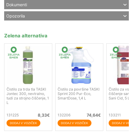
Dokumenti
Opozorila
Zelena alternativa
Čistilo za trda tla TASKI
Čistilo za površine TASKI
Čistilo za vs
Jontec 300, nevtralno,
Sprint 200 Pur-Eco,
čiščenje sanit
tudi za strojno čiščenje, 1
SmartDose, 1,4 L
Sani Cid, 5 L
L
8,33
€
74,64
€
131225
132206
133211