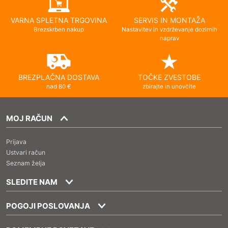
VARNA SPLETNA TRGOVINA
SERVIS IN MONTAŽA
Brezskrben nakup
Nastavitev in vzdrževanje dozirnih
naprav
BREZPLAČNA DOSTAVA
TOČKE ZVESTOBE
nad 80 €
zbirajte in unovčite
MOJ RAČUN
Prijava
Ustvari račun
Seznam želja
SLEDITE NAM
POGOJI POSLOVANJA