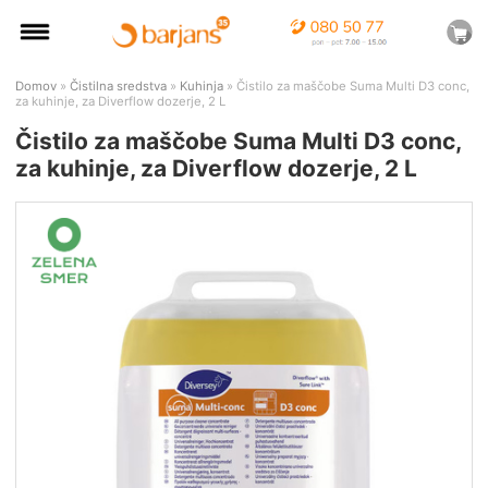
Domov
»
Čistilna sredstva
»
Kuhinja
» Čistilo za maščobe Suma Multi D3 conc,
za kuhinje, za Diverflow dozerje, 2 L
Čistilo za maščobe Suma Multi D3 conc,
za kuhinje, za Diverflow dozerje, 2 L