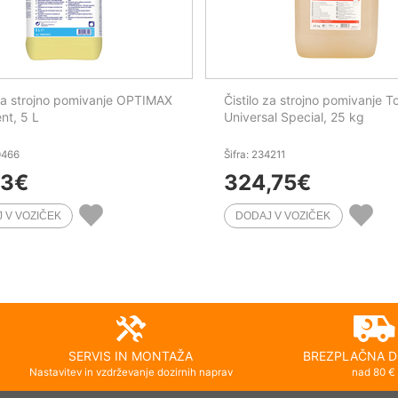
 za strojno pomivanje OPTIMAX
Čistilo za strojno pomivanje 
nt, 5 L
Universal Special, 25 kg
0466
Šifra: 234211
53
€
324,75
€
SERVIS IN MONTAŽA
BREZPLAČNA D
Nastavitev in vzdrževanje dozirnih naprav
nad 80 €