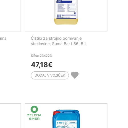
Suma
Čistilo za strojno pomivanje
steklovine, Suma Bar L66, 5 L
Šifra: 234223
47,18
€