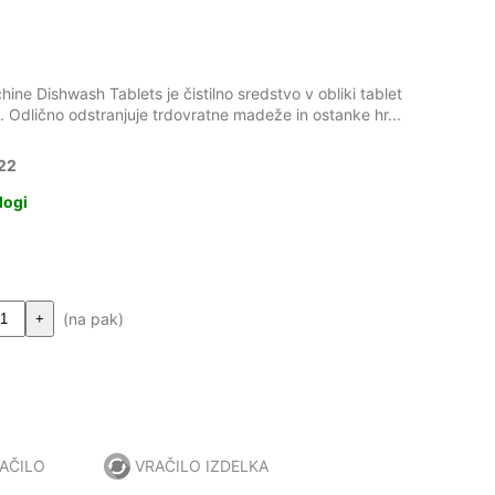
ine Dishwash Tablets je čistilno sredstvo v obliki tablet
 Odlično odstranjuje trdovratne madeže in ostanke hr...
22
logi
(na pak)
+
AČILO
VRAČILO IZDELKA