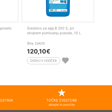
Topmatic
Sredstvo za sijaj B 200 S, pri
strojnem pomivanju posode, 10 L
Šifra: 234215
120,10
€
OSTAVA
TOČKE ZVESTOBE
zbirajte in unovčite