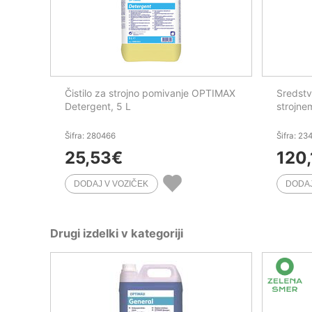
Čistilo za strojno pomivanje OPTIMAX
Sredstvo
Detergent, 5 L
strojne
Šifra: 280466
Šifra: 23
25,53
€
120,
Drugi izdelki v kategoriji