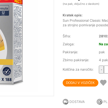
(na pak, vključno z davkom)
Kratek opis:
Sun Professional Classic Mach
za strojno pomivanje posode.
Šifra:
2810
Zaloga:
Na za
Pakiranje:
pak
Zbirno pakiranje:
4 pak
Količina za naročilo:
-
DOSTAVA
PL