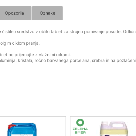
Opozorila
Oznake
 čistilno sredstvo v obliki tablet za strojno pomivanje posode. Odlič
dolgim ciklom pranja.
let ne prijemajte z vlažnimi rokami.
luminija, kristala, ročno barvanega porcelana, srebra in na pozlačeni