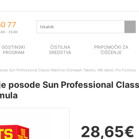
GOSTINSKI
ČISTILNA
PRIPOMOČKI ZA
PROGRAM
SREDSTVA
ČIŠČENJE
sode Sun Professional Classic Machine Dishwash Tablets, 188 tablet, Pro Formula
nje posode Sun Professional Cla
rmula
28,65
€