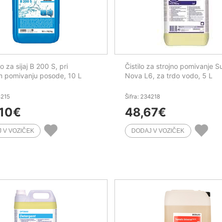
 za sijaj B 200 S, pri
Čistilo za strojno pomivanje 
m pomivanju posode, 10 L
Nova L6, za trdo vodo, 5 L
4215
Šifra: 234218
10
€
48,67
€