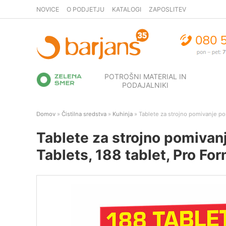
NOVICE
O PODJETJU
KATALOGI
ZAPOSLITEV
POTROŠNI MATERIAL IN
PODAJALNIKI
Domov
»
Čistilna sredstva
»
Kuhinja
» Tablete za strojno pomivanje po
Tablete za strojno pomiva
Tablets, 188 tablet, Pro Fo