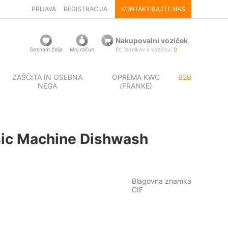
PRIJAVA
REGISTRACIJA
KONTAKTIRAJTE NAS
Nakupovalni voziček
Seznam želja
Moj račun
Št. izdelkov v vozičku:
0
ZAŠČITA IN OSEBNA
OPREMA KWC
B2B
NEGA
(FRANKE)
ssic Machine Dishwash
Blagovna znamka
CIF