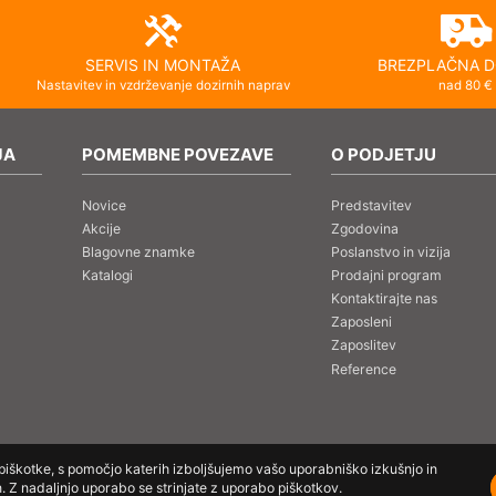
SERVIS IN MONTAŽA
BREZPLAČNA D
Nastavitev in vzdrževanje dozirnih naprav
nad 80 €
JA
POMEMBNE POVEZAVE
O PODJETJU
Novice
Predstavitev
Akcije
Zgodovina
Blagovne znamke
Poslanstvo in vizija
Katalogi
Prodajni program
Kontaktirajte nas
Zaposleni
Zaposlitev
Reference
 piškotke, s pomočjo katerih izboljšujemo vašo uporabniško izkušnjo in
 Z nadaljnjo uporabo se strinjate z uporabo piškotkov.