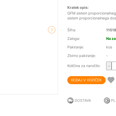
Kratek opis:
QFM sistem proporcionalnega 
sistem proporcionalnega dozir
Šifra:
1151
Zaloga:
Na za
Pakiranje:
kos
Zbirno pakiranje:
-
Količina za naročilo:
-
DOSTAVA
PL