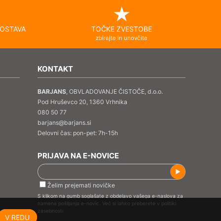
OSTAVA
TOČKE ZVESTOBE
zbirajte in unovčite
KONTAKT
BARJANS
, OBVLADOVANJE ČISTOČE, d.o.o.
Pod Hruševco 20, 1360 Vrhnika
080 50 77
barjans@barjans.si
Delovni čas: pon-pet: 7h-15h
PRIJAVA NA E-NOVICE
Želim prejemati novičke
S klikom na gumb soglašate z obdelavo vašega e-naslova za
namene pošiljanja e-novic. Več si lahko preberete v
politiki
zasebnosti
V REDU