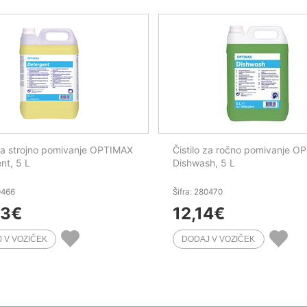
 za strojno pomivanje OPTIMAX
Čistilo za ročno pomivanje O
nt, 5 L
Dishwash, 5 L
0466
Šifra: 280470
53
€
12,14
€