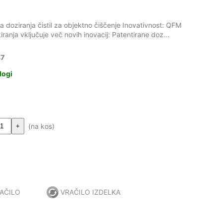
doziranja čistil za objektno čiščenje Inovativnost: QFM
anja vključuje več novih inovacij: Patentirane doz...
87
logi
(na kos)
+
AČILO
VRAČILO IZDELKA