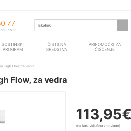
GOSTINSKI
ČISTILNA
PRIPOMOČKI ZA
PROGRAM
SREDSTVA
ČIŠČENJE
p High Flow, za vedra
h Flow, za vedra
113,95
(na kos, vključno z davkom)