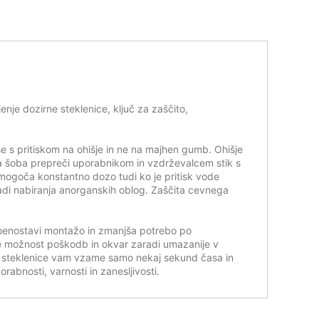
nje dozirne steklenice, ključ za zaščito,
 s pritiskom na ohišje in ne na majhen gumb. Ohišje
rna šoba prepreči uporabnikom in vzdrževalcem stik s
omogoča konstantno dozo tudi ko je pritisk vode
adi nabiranja anorganskih oblog. Zaščita cevnega
poenostavi montažo in zmanjša potrebo po
je možnost poškodb in okvar zaradi umazanije v
e steklenice vam vzame samo nekaj sekund časa in
abnosti, varnosti in zanesljivosti.