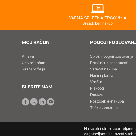
VARNA SPLETNA TRGOVINA
Brezskrben nakup
MOJ RAČUN
POGOJI POSLOVAN
Prijava
Splošni pogoji poslovanja
Ustvari račun
Pravilnik o zasebnosti
Seznam želja
Varnost nakupa
Načini plačila
Vračila
SLEDITE NAM
Piškotki
Dostava
Postopek e-nakupa
Točke zvestobe
Na spletni strani uporabljamo
zagotavljamo kakovost vsebin.