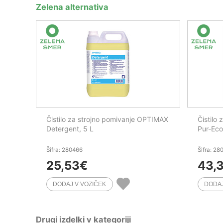
Zelena alternativa
Čistilo za strojno pomivanje OPTIMAX
Čistilo
Detergent, 5 L
Pur-Eco
Šifra: 280466
Šifra: 28
25,53
€
43,
Drugi izdelki v kategoriji