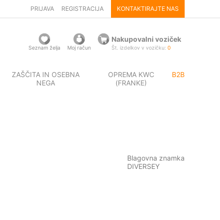
PRIJAVA
REGISTRACIJA
KONTAKTIRAJTE NAS
Nakupovalni voziček
Seznam želja
Moj račun
Št. izdelkov v vozičku:
0
ZAŠČITA IN OSEBNA
OPREMA KWC
B2B
NEGA
(FRANKE)
Blagovna znamka
DIVERSEY
€