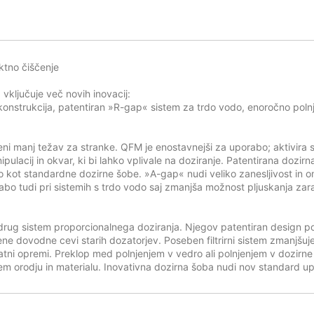
ktno čiščenje
vključuje več novih inovacij:
onstrukcija, patentiran »R-gap« sistem za trdo vodo, enoročno polnje
 manj težav za stranke. QFM je enostavnejši za uporabo; aktivira se
pulacij in okvar, ki bi lahko vplivale na doziranje. Patentirana dozi
jo kot standardne dozirne šobe. »A-gap« nudi veliko zanesljivost in 
o tudi pri sistemih s trdo vodo saj zmanjša možnost pljuskanja zar
 drug sistem proporcionalnega doziranja. Njegov patentiran design 
 dovodne cevi starih dozatorjev. Poseben filtrirni sistem zmanjšu
i opremi. Preklop med polnjenjem v vedro ali polnjenjem v dozirn
 orodju in materialu. Inovativna dozirna šoba nudi nov standard upor