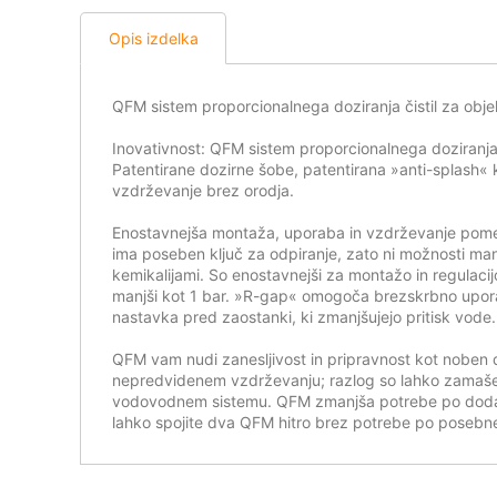
Opis izdelka
QFM sistem proporcionalnega doziranja čistil za obje
Inovativnost: QFM sistem proporcionalnega doziranja 
Patentirane dozirne šobe, patentirana »anti-splash« k
vzdrževanje brez orodja.
Enostavnejša montaža, uporaba in vzdrževanje pomeni
ima poseben ključ za odpiranje, zato ni možnosti mani
kemikalijami. So enostavnejši za montažo in regulaci
manjši kot 1 bar. »R-gap« omogoča brezskrbno uporab
nastavka pred zaostanki, ki zmanjšujejo pritisk vode.
QFM vam nudi zanesljivost in pripravnost kot noben
nepredvidenem vzdrževanju; razlog so lahko zamašene
vodovodnem sistemu. QFM zmanjša potrebe po dodatn
lahko spojite dva QFM hitro brez potrebe po posebnem