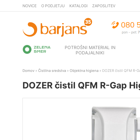
NOVICE
O PODJETJU
KATALOGI
ZAPOSLITEV
POTROŠNI MATERIAL IN
PODAJALNIKI
Domov
»
Čistilna sredstva
»
Objektna higiena
» DOZER čistil QFM R-Ga
DOZER čistil QFM R-Gap Hig