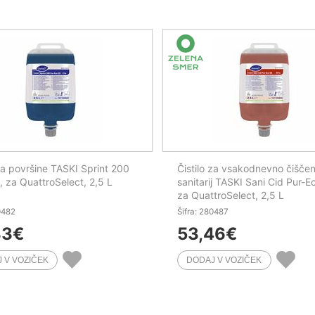
 za površine TASKI Sprint 200
Čistilo za vsakodnevno čiščen
, za QuattroSelect, 2,5 L
sanitarij TASKI Sani Cid Pur-E
za QuattroSelect, 2,5 L
0482
Šifra: 280487
33
€
53,46
€