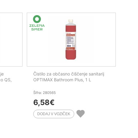
je
Čistilo za občasno čiščenje sanitarij
co QS,
OPTIMAX Bathroom Plus, 1 L
Šifra: 280565
6,58
€