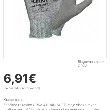
Blagovna znamka
ORCA
6,91
€
(na par, vključno z davkom)
Kratek opis:
Zaščitne rokavice ORKA 41-04N SOFT imajo visoko raven
protiurezne zaščite, visoko odpornost na mehansko obrabo,