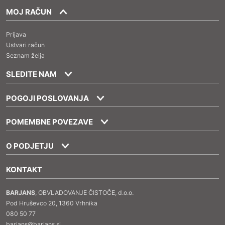
MOJ RAČUN
Prijava
Ustvari račun
Seznam želja
SLEDITE NAM
POGOJI POSLOVANJA
POMEMBNE POVEZAVE
O PODJETJU
KONTAKT
BARJANS
, OBVLADOVANJE ČISTOČE, d.o.o.
Pod Hruševco 20, 1360 Vrhnika
080 50 77
barjans@barjans.si