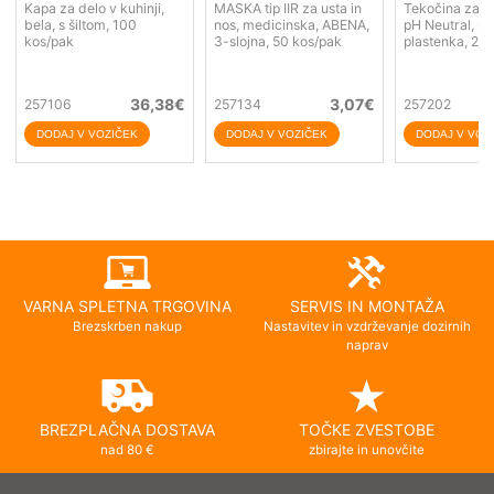
Kapa za delo v kuhinji,
MASKA tip IIR za usta in
Tekočina za iz
bela, s šiltom, 100
nos, medicinska, ABENA,
pH Neutral, m
kos/pak
3-slojna, 50 kos/pak
plastenka, 20
36,38
€
3,07
€
257106
257134
257202
VARNA SPLETNA TRGOVINA
SERVIS IN MONTAŽA
Brezskrben nakup
Nastavitev in vzdrževanje dozirnih
naprav
BREZPLAČNA DOSTAVA
TOČKE ZVESTOBE
nad 80 €
zbirajte in unovčite