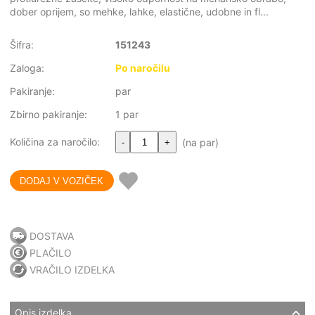
dober oprijem, so mehke, lahke, elastične, udobne in fl...
Šifra:
151243
Zaloga:
Po naročilu
Pakiranje:
par
Zbirno pakiranje:
1 par
Količina za naročilo:
(na par)
-
+
DOSTAVA
PLAČILO
VRAČILO IZDELKA
Opis izdelka