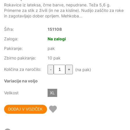
Rokavice iz lateksa, črne barve, nepudrane. Teža 5,6 g.
Primerne za stik z živili (in ne za kisline). Nudijo zaščito za roke
in zagotavljajo dober oprijem. Mehkoba...
Šifra:
151108
Zaloga:
Na zalogi
Pakiranje:
pak
Zbirno pakiranje:
10 pak
Količina za naročilo:
(na pak)
-
+
Variacije na voljo
Velikost
XL