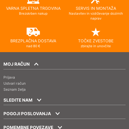
VARNA SPLETNA TRGOVINA
SERVIS IN MONTAŽA
Brezskrben nakup
Nastavitev in vzdrževanje dozirnih
naprav
BREZPLAČNA DOSTAVA
TOČKE ZVESTOBE
nad 80 €
zbirajte in unovčite
MOJ RAČUN
Prijava
Ustvari račun
Seznam želja
SLEDITE NAM
POGOJI POSLOVANJA
POMEMBNE POVEZAVE