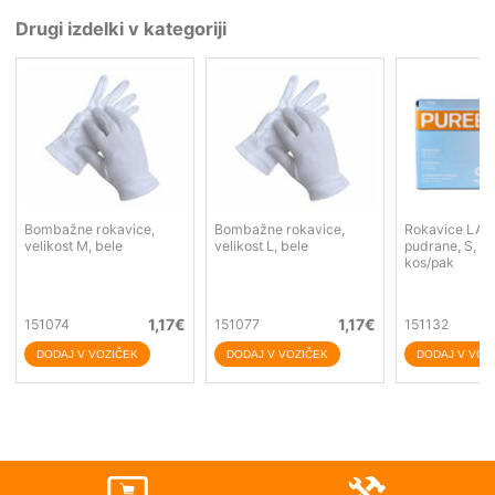
Drugi izdelki v kategoriji
Bombažne rokavice,
Bombažne rokavice,
Rokavice LAT
velikost M, bele
velikost L, bele
pudrane, S, P
kos/pak
1,17
€
1,17
€
151074
151077
151132