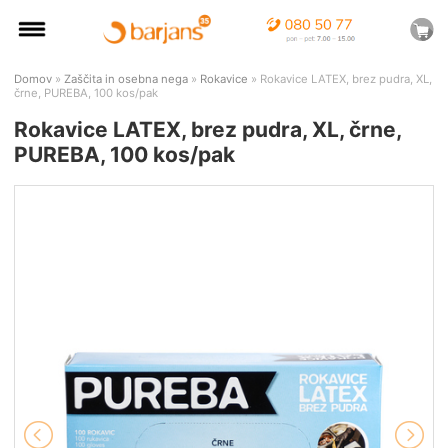
Domov
»
Zaščita in osebna nega
»
Rokavice
» Rokavice LATEX, brez pudra, XL,
črne, PUREBA, 100 kos/pak
Rokavice LATEX, brez pudra, XL, črne,
PUREBA, 100 kos/pak