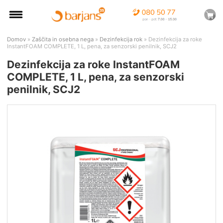
Domov
»
Zaščita in osebna nega
»
Dezinfekcija rok
» Dezinfekcija za roke
InstantFOAM COMPLETE, 1 L, pena, za senzorski penilnik, SCJ2
Dezinfekcija za roke InstantFOAM
COMPLETE, 1 L, pena, za senzorski
penilnik, SCJ2