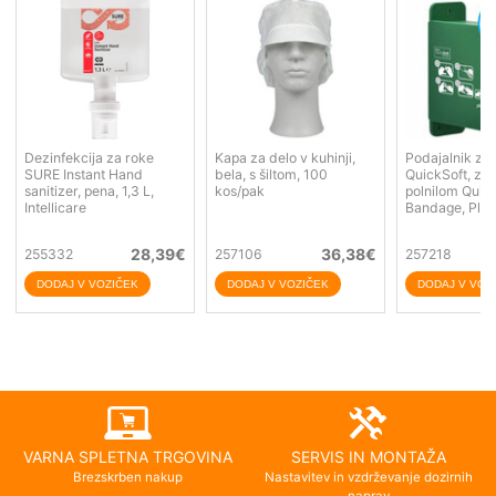
Dezinfekcija za roke
Kapa za delo v kuhinji,
Podajalnik za 
SURE Instant Hand
bela, s šiltom, 100
QuickSoft, zel
sanitizer, pena, 1,3 L,
kos/pak
polnilom Quic
Intellicare
Bandage, Plu
28,39
€
36,38
€
255332
257106
257218
VARNA SPLETNA TRGOVINA
SERVIS IN MONTAŽA
Brezskrben nakup
Nastavitev in vzdrževanje dozirnih
naprav