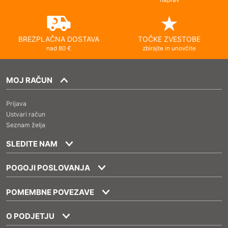
BREZPLAČNA DOSTAVA
TOČKE ZVESTOBE
nad 80 €
zbirajte in unovčite
MOJ RAČUN
Prijava
Ustvari račun
Seznam želja
SLEDITE NAM
POGOJI POSLOVANJA
POMEMBNE POVEZAVE
O PODJETJU