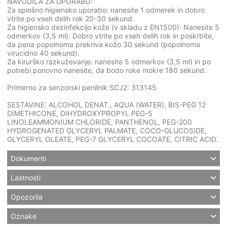
NAVODILA ZA UPORABO:
Za splošno higiensko uporabo: nanesite 1 odmerek in dobro
vtrite po vseh delih rok 20-30 sekund.
Za higiensko dezinfekcijo kože (v skladu z EN1500): Nanesite 5
odmerkov (3,5 ml). Dobro vtrite po vseh delih rok in poskrbite,
da pena popolnoma prekriva kožo 30 sekund (popolnoma
virucidno 40 sekund).
Za kirurško razkuževanje: nanesite 5 odmerkov (3,5 ml) in po
potrebi ponovno nanesite, da bodo roke mokre 180 sekund.
Primerno za senzorski penilnik SCJ2: 313145
SESTAVINE: ALCOHOL DENAT., AQUA (WATER), BIS-PEG 12
DIMETHICONE, DIHYDROXYPROPYL PEG-5
LINOLEAMMONIUM CHLORIDE, PANTHENOL, PEG-200
HYDROGENATED GLYCERYL PALMATE, COCO-GLUCOSIDE,
GLYCERYL OLEATE, PEG-7 GLYCERYL COCOATE, CITRIC ACID.
Dokumenti
Lastnosti
Opozorila
Oznake