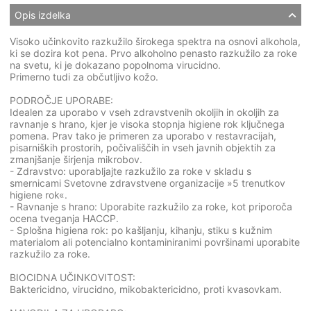
Opis izdelka
Visoko učinkovito razkužilo širokega spektra na osnovi alkohola,
ki se dozira kot pena. Prvo alkoholno penasto razkužilo za roke
na svetu, ki je dokazano popolnoma virucidno.
Primerno tudi za občutljivo kožo.
PODROČJE UPORABE:
Idealen za uporabo v vseh zdravstvenih okoljih in okoljih za
ravnanje s hrano, kjer je visoka stopnja higiene rok ključnega
pomena. Prav tako je primeren za uporabo v restavracijah,
pisarniških prostorih, počivališčih in vseh javnih objektih za
zmanjšanje širjenja mikrobov.
- Zdravstvo: uporabljajte razkužilo za roke v skladu s
smernicami Svetovne zdravstvene organizacije »5 trenutkov
higiene rok«.
- Ravnanje s hrano: Uporabite razkužilo za roke, kot priporoča
ocena tveganja HACCP.
- Splošna higiena rok: po kašljanju, kihanju, stiku s kužnim
materialom ali potencialno kontaminiranimi površinami uporabite
razkužilo za roke.
BIOCIDNA UČINKOVITOST:
Baktericidno, virucidno, mikobaktericidno, proti kvasovkam.