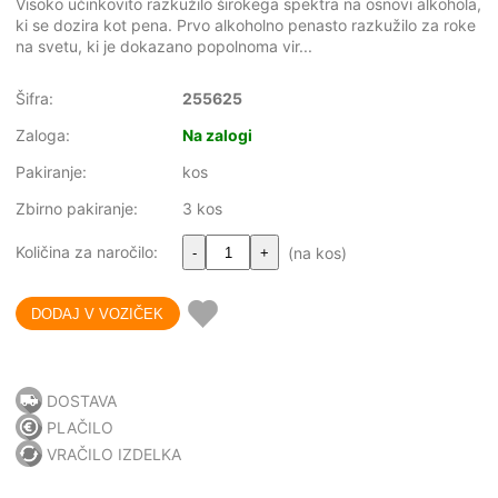
Visoko učinkovito razkužilo širokega spektra na osnovi alkohola,
ki se dozira kot pena. Prvo alkoholno penasto razkužilo za roke
na svetu, ki je dokazano popolnoma vir...
Šifra:
255625
Zaloga:
Na zalogi
Pakiranje:
kos
Zbirno pakiranje:
3 kos
Količina za naročilo:
(na kos)
-
+
DOSTAVA
PLAČILO
VRAČILO IZDELKA