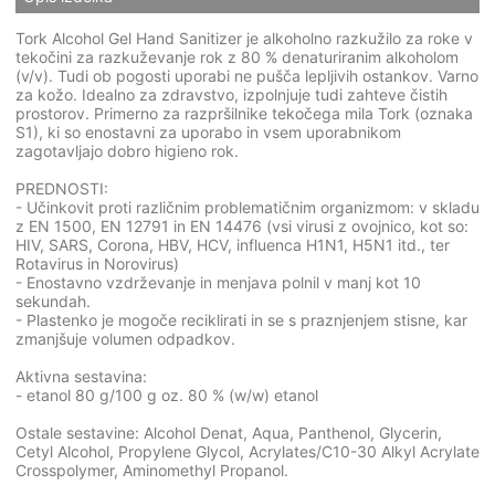
Tork Alcohol Gel Hand Sanitizer je alkoholno razkužilo za roke v
tekočini za razkuževanje rok z 80 % denaturiranim alkoholom
(v/v). Tudi ob pogosti uporabi ne pušča lepljivih ostankov. Varno
za kožo. Idealno za zdravstvo, izpolnjuje tudi zahteve čistih
prostorov. Primerno za razpršilnike tekočega mila Tork (oznaka
S1), ki so enostavni za uporabo in vsem uporabnikom
zagotavljajo dobro higieno rok.
PREDNOSTI:
- Učinkovit proti različnim problematičnim organizmom: v skladu
z EN 1500, EN 12791 in EN 14476 (vsi virusi z ovojnico, kot so:
HIV, SARS, Corona, HBV, HCV, influenca H1N1, H5N1 itd., ter
Rotavirus in Norovirus)
- Enostavno vzdrževanje in menjava polnil v manj kot 10
sekundah.
- Plastenko je mogoče reciklirati in se s praznjenjem stisne, kar
zmanjšuje volumen odpadkov.
Aktivna sestavina:
- etanol 80 g/100 g oz. 80 % (w/w) etanol
Ostale sestavine: Alcohol Denat, Aqua, Panthenol, Glycerin,
Cetyl Alcohol, Propylene Glycol, Acrylates/C10-30 Alkyl Acrylate
Crosspolymer, Aminomethyl Propanol.