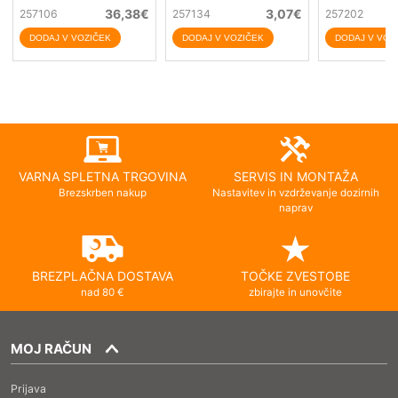
36,38
€
3,07
€
257106
257134
257202
VARNA SPLETNA TRGOVINA
SERVIS IN MONTAŽA
Brezskrben nakup
Nastavitev in vzdrževanje dozirnih
naprav
BREZPLAČNA DOSTAVA
TOČKE ZVESTOBE
nad 80 €
zbirajte in unovčite
MOJ RAČUN
Prijava