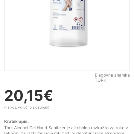
Blagovna znamka
TORK
20,15
€
(na kos, vključno z davkom)
Kratek opis:
Tork Alcohol Gel Hand Sanitizer je alkoholno razkužilo za roke v
tekočini za razkuževanje rok z 80 % denaturiranim alkoholom