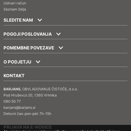
Ustvari račun
Seznam želja
SLEDITE NAM
POGOJI POSLOVANJA
POMEMBNE POVEZAVE
O PODJETJU
KONTAKT
BARJANS
, OBVLADOVANJE ČISTOČE, d.o.o.
Pod Hruševco 20, 1360 Vrhnika
080 50 77
barjans@barjans.si
Delovni čas: pon-pet: 7h-15h
PRIJAVA NA E-NOVICE