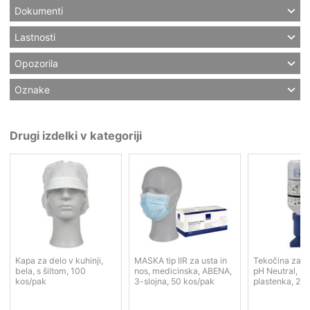
Dokumenti
Lastnosti
Opozorila
Oznake
Drugi izdelki v kategoriji
Kapa za delo v kuhinji,
MASKA tip IIR za usta in
Tekočina za iz
bela, s šiltom, 100
nos, medicinska, ABENA,
pH Neutral, m
kos/pak
3-slojna, 50 kos/pak
plastenka, 20