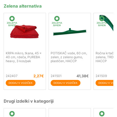
Zelena alternativa
KRPA mikro, tkana, 45 x
POTISKAČ vode, 60 cm,
Ročna krtača,
40 cm, rdeča, PUREBA
zelen, z zeleno gumo,
zelena, TRDA,
heavy, 3 kos/pak
plastičen, HACCP
HACCP
2,27
€
41,38
€
242407
241501
241509
Drugi izdelki v kategoriji