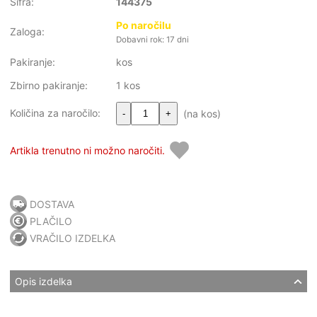
Šifra:
144375
Po naročilu
Zaloga:
Dobavni rok: 17 dni
Pakiranje:
kos
Zbirno pakiranje:
1 kos
Količina za naročilo:
(na kos)
-
+
Artikla trenutno ni možno naročiti.
DOSTAVA
PLAČILO
VRAČILO IZDELKA
Opis izdelka