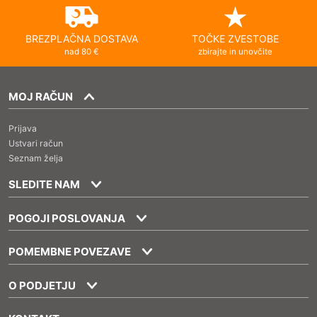
BREZPLAČNA DOSTAVA
TOČKE ZVESTOBE
nad 80 €
zbirajte in unovčite
MOJ RAČUN
Prijava
Ustvari račun
Seznam želja
SLEDITE NAM
POGOJI POSLOVANJA
POMEMBNE POVEZAVE
O PODJETJU