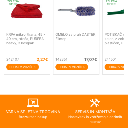
KRPA mikro, tkana, 45 x
OMELO za prah DASTER,
POTISKAČ vod
40 cm, rdeča, PUREBA
Filmop
zelen, z zelen
heavy, 3 kos/pak
plastičen, HA
2,27
€
17,07
€
242407
142351
241501
VARNA SPLETNA TRGOVINA
SERVIS IN MONTAŽA
Brezskrben nakup
Nastavitev in vzdrževanje dozirnih
naprav