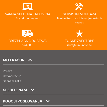
VARNA SPLETNA TRGOVINA
SERVIS IN MONTAŽA
Brezskrben nakup
Nastavitev in vzdrževanje dozirnih
naprav
BREZPLAČNA DOSTAVA
TOČKE ZVESTOBE
nad 80 €
zbirajte in unovčite
MOJ RAČUN
Prijava
Ustvari račun
Seznam želja
SLEDITE NAM
POGOJI POSLOVANJA