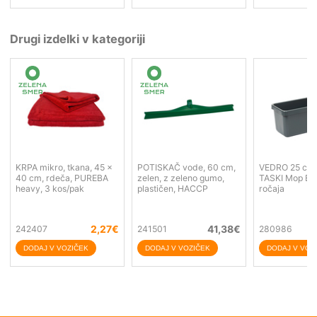
Drugi izdelki v kategoriji
KRPA mikro, tkana, 45 x
POTISKAČ vode, 60 cm,
VEDRO 25 cm, 
40 cm, rdeča, PUREBA
zelen, z zeleno gumo,
TASKI Mop Bo
heavy, 3 kos/pak
plastičen, HACCP
ročaja
2,27
€
41,38
€
242407
241501
280986