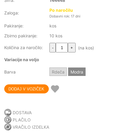
Šifra:
144448
Po naročilu
Zaloga:
Dobavni rok: 17 dni
Pakiranje:
kos
Zbirno pakiranje:
10 kos
Količina za naročilo:
(na kos)
-
+
Variacije na voljo
Barva
Rdeča
Modra
DOSTAVA
PLAČILO
VRAČILO IZDELKA