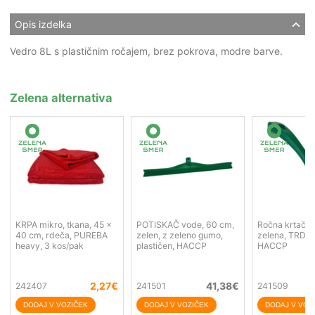
Opis izdelka
Vedro 8L s plastičnim ročajem, brez pokrova, modre barve.
Zelena alternativa
KRPA mikro, tkana, 45 x
POTISKAČ vode, 60 cm,
Ročna krtača,
40 cm, rdeča, PUREBA
zelen, z zeleno gumo,
zelena, TRDA,
heavy, 3 kos/pak
plastičen, HACCP
HACCP
2,27
€
41,38
€
242407
241501
241509