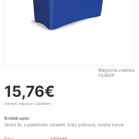
Blagovna znamka
FILMOP
15,76
€
(na kos, vključno z davkom)
Kratek opis:
Vedro 8L s plastičnim ročajem, brez pokrova, modre barve.