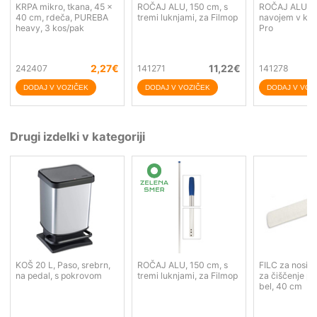
KRPA mikro, tkana, 45 x
ROČAJ ALU, 150 cm, s
ROČAJ ALU, 1
40 cm, rdeča, PUREBA
tremi luknjami, za Filmop
navojem v kon
heavy, 3 kos/pak
Pro
2,27
€
11,22
€
242407
141271
141278
Drugi izdelki v kategoriji
KOŠ 20 L, Paso, srebrn,
ROČAJ ALU, 150 cm, s
FILC za nosile
na pedal, s pokrovom
tremi luknjami, za Filmop
za čiščenje p
bel, 40 cm