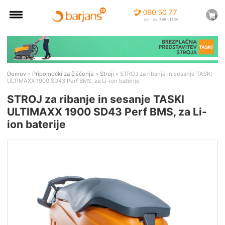
Domov
»
Pripomočki za čiščenje
»
Stroji
» STROJ za ribanje in sesanje TASKI
ULTIMAXX 1900 SD43 Perf BMS, za Li-ion baterije
STROJ za ribanje in sesanje TASKI
ULTIMAXX 1900 SD43 Perf BMS, za Li-
ion baterije