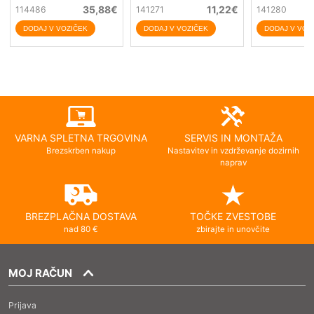
35,88
€
11,22
€
114486
141271
141280
VARNA SPLETNA TRGOVINA
SERVIS IN MONTAŽA
Brezskrben nakup
Nastavitev in vzdrževanje dozirnih
naprav
BREZPLAČNA DOSTAVA
TOČKE ZVESTOBE
nad 80 €
zbirajte in unovčite
MOJ RAČUN
Prijava