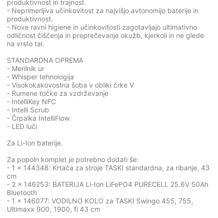
produktivnost in trajnost.
- Neprimerljiva učinkovitost za najvišjo avtonomijo baterije in
produktivnost.
- Nove ravni higiene in učinkovitosti zagotavljajo ultimativno
odličnost čiščenja in preprečevanje okužb, kjerkoli in ne glede
na vrsto tal.
STANDARDNA OPREMA
- Merilnik ur
- Whisper tehnologija
- Visokokakovostna šoba v obliki črke V
- Rumene točke za vzdrževanje
- IntelliKey NFC
- Intelli Scrub
- Črpalka IntelliFlow
- LED luči
Za Li-Ion baterije.
Za popoln komplet je potrebno dodati še:
- 1 x 144348: Krtača za stroje TASKI standardna, za ribanje, 43
cm
- 2 x 146253: BATERIJA Li-Ion LiFePO4 PURECELL 25.6V 50Ah
Bluetooth
- 1 x 146077: VODILNO KOLO za TASKI Swingo 455, 755,
Ultimaxx 900, 1900, fi 43 cm