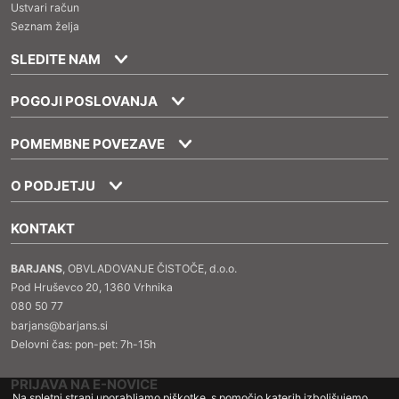
Ustvari račun
Seznam želja
SLEDITE NAM
POGOJI POSLOVANJA
POMEMBNE POVEZAVE
O PODJETJU
KONTAKT
BARJANS
, OBVLADOVANJE ČISTOČE, d.o.o.
Pod Hruševco 20, 1360 Vrhnika
080 50 77
barjans@barjans.si
Delovni čas: pon-pet: 7h-15h
PRIJAVA NA E-NOVICE
Na spletni strani uporabljamo piškotke, s pomočjo katerih izboljšujemo