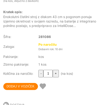
(na kos, vključno z davkom)
Kratek opis:
Enokolutni čistilni stroj z diskom 43 cm s pogonom ponuja
izjemno okretnost v svojem razredu, na baterije z integrirano
polnilno postajo, s predpripravo za IntelliDose...
Šifra:
281086
Po naročilu
Zaloga:
Dobavni rok: 10 dni
Pakiranje:
kos
Zbirno pakiranje:
1 kos
Količina za naročilo:
(na kos)
-
+
DOSTAVA