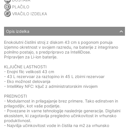
PLAČILO
VRAČILO IZDELKA
Opis izdelka
Enokolutni čistilni stroj z diskom 43 cm s pogonom ponuja
izjemno okretnost v svojem razredu, na baterije z integrirano
polnilno postajo, s predpripravo za IntelliDose.
Pripravljen za Li-ion baterije.
KLJUČNE LASTNOSTI
- Enojni filc velikosti 43 cm
- 43 L rezervoar za raztopino in 45 L zbirni rezervoar
- Eko možnost delovanja
- IntelliKey NFC: ključ z administratorskim nivojem
PREDNOSTI
- Modularnost in prilagajanje brez primere. Tako edinstven in
prilagodljiv, kot vaše podjetje.
- Povezane in varne tehnologije naslednje generacije. Digitalni
ekosistem, ki zagotavlja pregledno učinkovitost in vrhunsko
produktivnost.
- Najvišja učinkovitost vode in čistila na m2 za vrhunsko