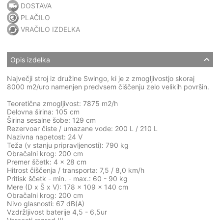
DOSTAVA
PLAČILO
VRAČILO IZDELKA
Opis izdelka
Največji stroj iz družine Swingo, ki je z zmogljivostjo skoraj
8000 m2/uro namenjen predvsem čiščenju zelo velikih površin.
Teoretična zmogljivost: 7875 m2/h
Delovna širina: 105 cm
Širina sesalne šobe: 129 cm
Rezervoar čiste / umazane vode: 200 L / 210 L
Nazivna napetost: 24 V
Teža (v stanju pripravljenosti): 790 kg
Obračalni krog: 200 cm
Premer ščetk: 4 x 28 cm
Hitrost čiščenja / transporta: 7,5 / 8,0 km/h
Pritisk ščetk - min. - max.: 60 - 90 kg
Mere (D x Š x V): 178 x 109 x 140 cm
Obračalni krog: 200 cm
Nivo glasnosti: 67 dB(A)
Vzdržljivost baterije 4,5 - 6,5ur