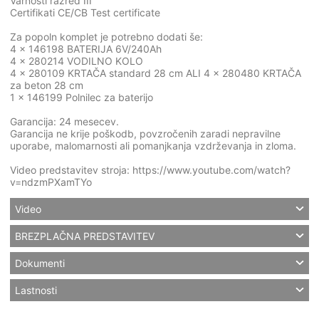
Varnosti razred III
Certifikati CE/CB Test certificate
Za popoln komplet je potrebno dodati še:
4 × 146198 BATERIJA 6V/240Ah
4 × 280214 VODILNO KOLO
4 × 280109 KRTAČA standard 28 cm ALI 4 × 280480 KRTAČA
za beton 28 cm
1 × 146199 Polnilec za baterijo
Garancija: 24 mesecev.
Garancija ne krije poškodb, povzročenih zaradi nepravilne
uporabe, malomarnosti ali pomanjkanja vzdrževanja in zloma.
Video predstavitev stroja: https://www.youtube.com/watch?
v=ndzmPXamTYo
Video
BREZPLAČNA PREDSTAVITEV
Dokumenti
Lastnosti