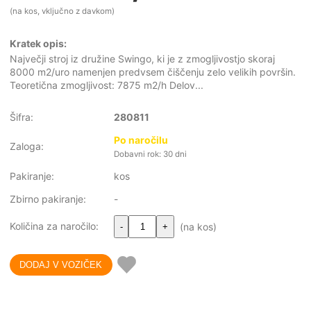
(na kos, vključno z davkom)
Kratek opis:
Največji stroj iz družine Swingo, ki je z zmogljivostjo skoraj
8000 m2/uro namenjen predvsem čiščenju zelo velikih površin.
Teoretična zmogljivost: 7875 m2/h Delov...
Šifra:
280811
Po naročilu
Zaloga:
Dobavni rok: 30 dni
Pakiranje:
kos
Zbirno pakiranje:
-
Količina za naročilo:
(na kos)
-
+