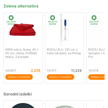
Zelena alternativa
KRPA mikro, tkana, 45 x
ROČAJ ALU, 150 cm, s
ROČAJ ALU, 1
40 cm, rdeča, PUREBA
tremi luknjami, za Filmop
navojem v kon
heavy, 3 kos/pak
Pro
2,27
€
11,22
€
242407
141271
141278
Sorodni izdelki