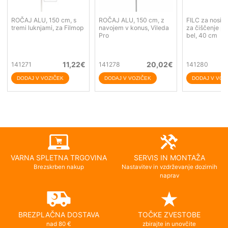
ROČAJ ALU, 150 cm, s
ROČAJ ALU, 150 cm, z
FILC za nosile
tremi luknjami, za Filmop
navojem v konus, Vileda
za čiščenje p
Pro
bel, 40 cm
11,22
€
20,02
€
141271
141278
141280
VARNA SPLETNA TRGOVINA
SERVIS IN MONTAŽA
Brezskrben nakup
Nastavitev in vzdrževanje dozirnih
naprav
BREZPLAČNA DOSTAVA
TOČKE ZVESTOBE
nad 80 €
zbirajte in unovčite