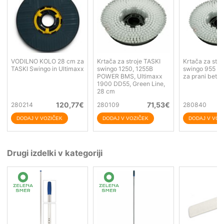
VODILNO KOLO 28 cm za
Krtača za stroje TASKI
Krtača za stro
TASKI Swingo in Ultimaxx
swingo 1250, 1255B
swingo 955 B 
POWER BMS, Ultimaxx
za prani beto
1900 DD55, Green Line,
28 cm
120,77
€
71,53
€
280214
280109
280840
Drugi izdelki v kategoriji