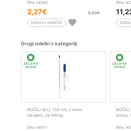
Šifra: 242407
Šifra: 14
2,27
€
11,2
5,93
€
Drugi izdelki v kategoriji
ROČAJ ALU, 150 cm, s tremi
ROČAJ 
luknjami, za Filmop
konus, 
Šifra: 141271
Šifra: 14