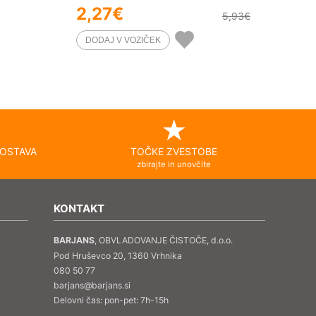
2,27
€
5,93
€
OSTAVA
TOČKE ZVESTOBE
zbirajte in unovčite
KONTAKT
BARJANS
, OBVLADOVANJE ČISTOČE, d.o.o.
Pod Hruševco 20, 1360 Vrhnika
080 50 77
barjans@barjans.si
Delovni čas: pon-pet: 7h-15h