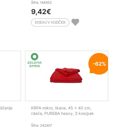
Šifra: 144453
9,42
€
-62%
iščenje
KRPA mikro, tkana, 45 x 40 cm,
rdeča, PUREBA heavy, 3 kos/pak
Šifra: 242407