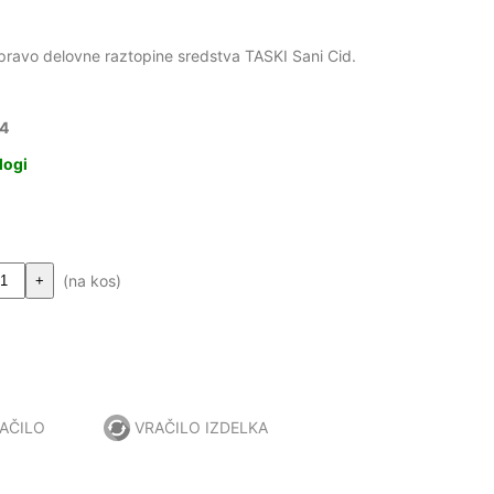
ipravo delovne raztopine sredstva TASKI Sani Cid.
74
logi
(na kos)
+
AČILO
VRAČILO IZDELKA