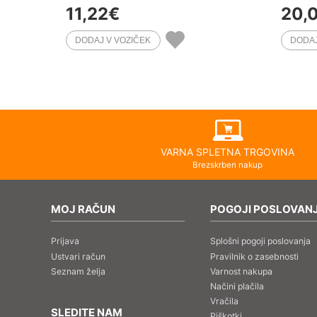
11,22
€
20,
VARNA SPLETNA TRGOVINA
Brezskrben nakup
MOJ RAČUN
POGOJI POSLOVAN
Prijava
Splošni pogoji poslovanja
Ustvari račun
Pravilnik o zasebnosti
Seznam želja
Varnost nakupa
Načini plačila
Vračila
SLEDITE NAM
Piškotki