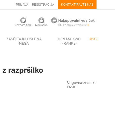
PRIJAVA
REGISTRACIJA
KONTAKTIRAJTE NAS
Nakupovalni voziček
Seznam želja
Moj račun
Št. izdelkov v vozičku:
0
ZAŠČITA IN OSEBNA
OPREMA KWC
B2B
NEGA
(FRANKE)
z razpršilko
Blagovna znamka
TASKI