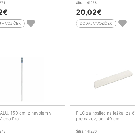
1271
Šifra: 141278
2
€
20,02
€
ALU, 150 cm, z navojem v
FILC za nosilec na ježka, za č
Vileda Pro
premazov, bel, 40 cm
1278
Šifra: 141280