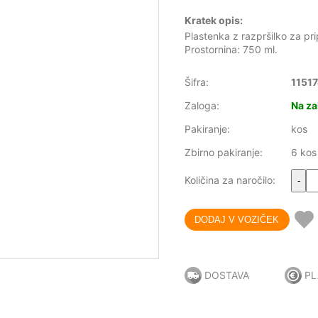
Kratek opis:
Plastenka z razpršilko za pr
Prostornina: 750 ml.
Šifra:
1151
Zaloga:
Na za
Pakiranje:
kos
Zbirno pakiranje:
6 kos
Količina za naročilo:
-
DOSTAVA
PL