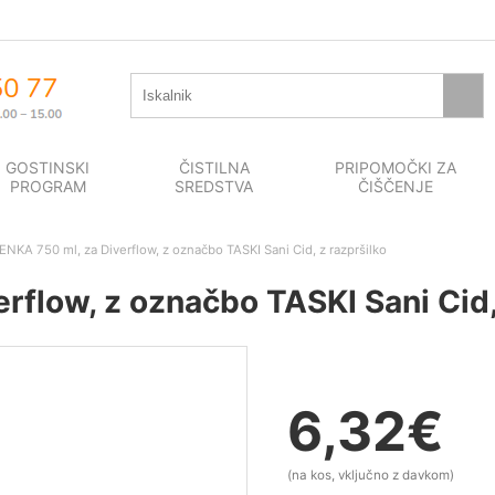
GOSTINSKI
ČISTILNA
PRIPOMOČKI ZA
PROGRAM
SREDSTVA
ČIŠČENJE
NKA 750 ml, za Diverflow, z označbo TASKI Sani Cid, z razpršilko
flow, z označbo TASKI Sani Cid, 
6,32
€
(na kos, vključno z davkom)