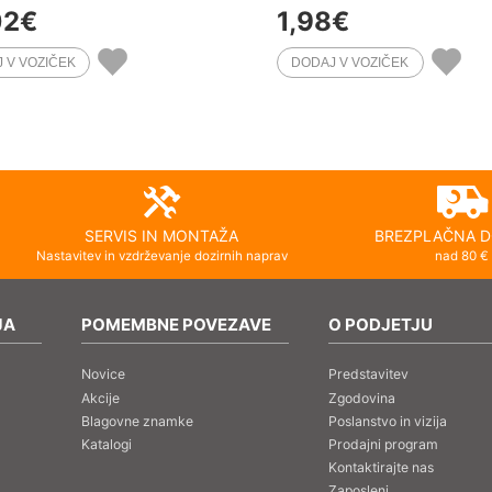
02
€
1,98
€
SERVIS IN MONTAŽA
BREZPLAČNA D
Nastavitev in vzdrževanje dozirnih naprav
nad 80 €
JA
POMEMBNE POVEZAVE
O PODJETJU
Novice
Predstavitev
Akcije
Zgodovina
Blagovne znamke
Poslanstvo in vizija
Katalogi
Prodajni program
Kontaktirajte nas
Zaposleni