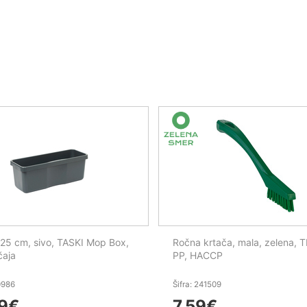
5 cm, sivo, TASKI Mop Box,
Ročna krtača, mala, zelena, 
čaja
PP, HACCP
0986
Šifra: 241509
9
€
7,59
€