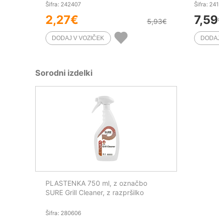
Šifra: 242407
Šifra: 24
2,27
€
7,59
5,93
€
Sorodni izdelki
PLASTENKA 750 ml, z označbo
SURE Grill Cleaner, z razpršilko
Šifra: 280606