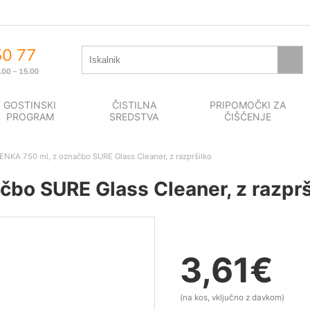
GOSTINSKI
ČISTILNA
PRIPOMOČKI ZA
PROGRAM
SREDSTVA
ČIŠČENJE
NKA 750 ml, z označbo SURE Glass Cleaner, z razpršilko
bo SURE Glass Cleaner, z razprš
3,61
€
(na kos, vključno z davkom)