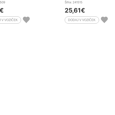
1509
Šifra: 241515
€
25,61
€