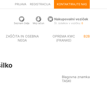
PRIJAVA
REGISTRACIJA
KONTAKTIRAJTE NAS
Nakupovalni voziček
Seznam želja
Moj račun
Št. izdelkov v vozičku:
0
ZAŠČITA IN OSEBNA
OPREMA KWC
B2B
NEGA
(FRANKE)
ilko
Blagovna znamka
TASKI