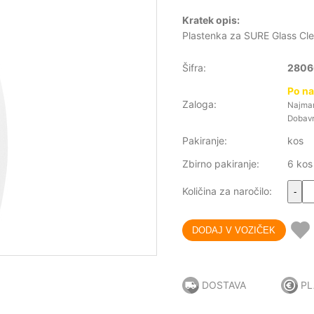
Kratek opis:
Plastenka za SURE Glass Cle
Šifra:
2806
Po na
Zaloga:
Najmanj
Dobavn
Pakiranje:
kos
Zbirno pakiranje:
6 kos
Količina za naročilo:
-
DOSTAVA
PL