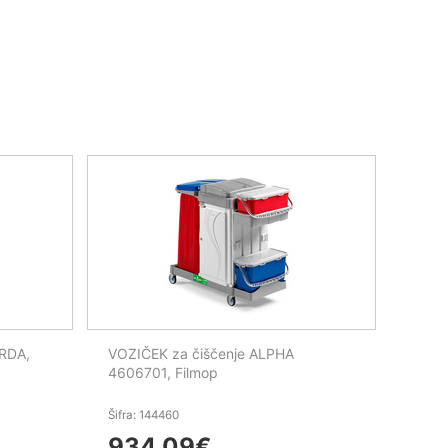
TRDA,
VOZIČEK za čiščenje ALPHA
4606701, Filmop
Šifra: 144460
934,09
€