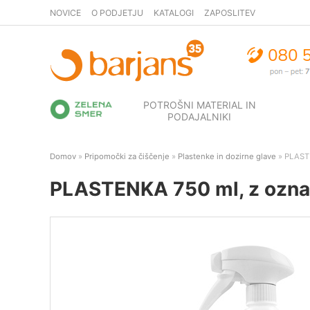
NOVICE
O PODJETJU
KATALOGI
ZAPOSLITEV
POTROŠNI MATERIAL IN
PODAJALNIKI
Domov
»
Pripomočki za čiščenje
»
Plastenke in dozirne glave
» PLASTE
PLASTENKA 750 ml, z označ