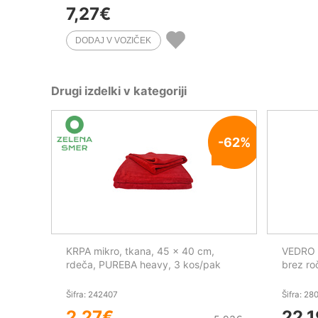
7,27
€
Drugi izdelki v kategoriji
-62%
KRPA mikro, tkana, 45 x 40 cm,
VEDRO 2
rdeča, PUREBA heavy, 3 kos/pak
brez ro
Šifra: 242407
Šifra: 28
2,27
€
22,1