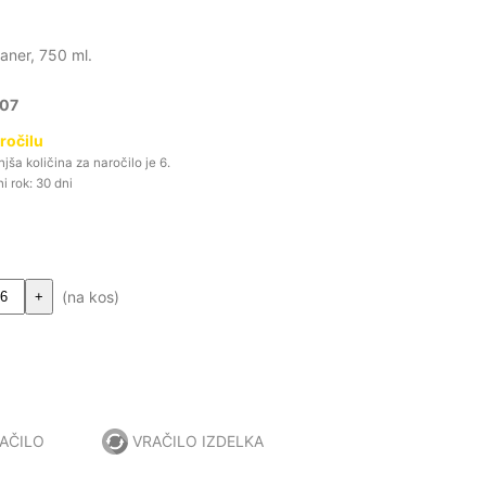
aner, 750 ml.
07
ročilu
ša količina za naročilo je 6.
i rok: 30 dni
(na kos)
+
AČILO
VRAČILO IZDELKA