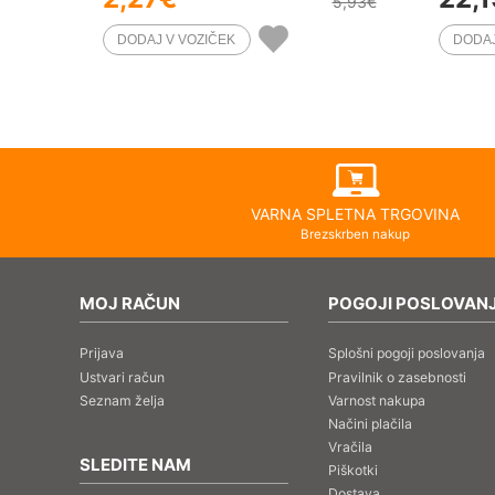
5,93
€
VARNA SPLETNA TRGOVINA
Brezskrben nakup
MOJ RAČUN
POGOJI POSLOVAN
Prijava
Splošni pogoji poslovanja
Ustvari račun
Pravilnik o zasebnosti
Seznam želja
Varnost nakupa
Načini plačila
Vračila
SLEDITE NAM
Piškotki
Dostava