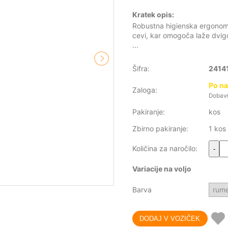
Kratek opis:
Robustna higienska ergonomsk
cevi, kar omogoča laže dvigo
...
Šifra:
2414
Po na
Zaloga:
Dobavni
Pakiranje:
kos
Zbirno pakiranje:
1 kos
Količina za naročilo:
-
Variacije na voljo
Barva
rum