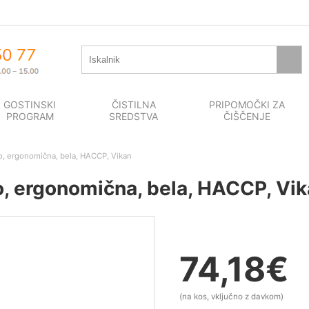
GOSTINSKI
ČISTILNA
PRIPOMOČKI ZA
PROGRAM
SREDSTVA
ČIŠČENJE
ijo, ergonomična, bela, HACCP, Vikan
jo, ergonomična, bela, HACCP, Vi
74,18
€
(na kos, vključno z davkom)