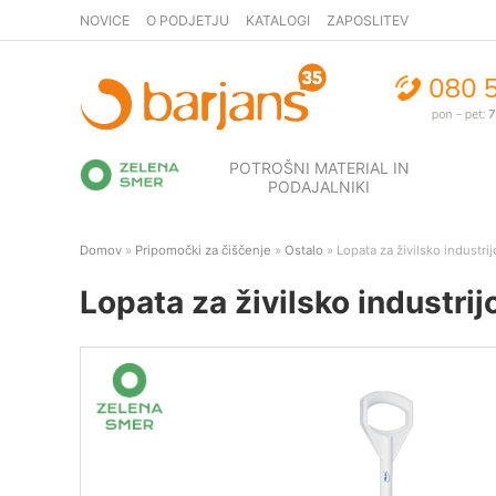
NOVICE
O PODJETJU
KATALOGI
ZAPOSLITEV
POTROŠNI MATERIAL IN
PODAJALNIKI
Domov
»
Pripomočki za čiščenje
»
Ostalo
» Lopata za živilsko industr
Lopata za živilsko industri