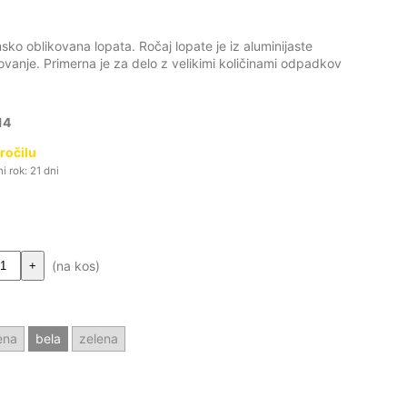
o oblikovana lopata. Ročaj lopate je iz aluminijaste
vanje. Primerna je za delo z velikimi količinami odpadkov
14
ročilu
 rok: 21 dni
(na kos)
+
ena
bela
zelena