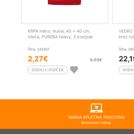
KRPA mikro, tkana, 45 x 40 cm,
VEDRO 2
rdeča, PUREBA heavy, 3 kos/pak
brez ro
Šifra: 242407
Šifra: 28
2,27
€
22,1
5,93
€
VARNA SPLETNA TRGOVINA
Brezskrben nakup