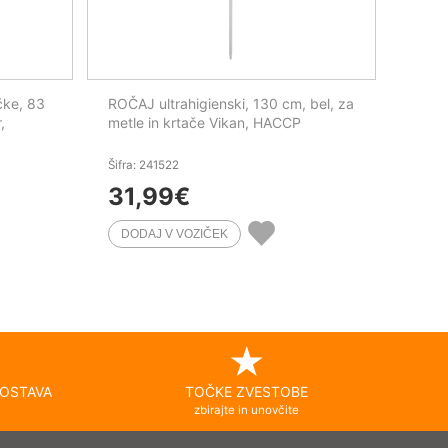
čke, 83
ROČAJ ultrahigienski, 130 cm, bel, za
,
metle in krtače Vikan, HACCP
Šifra: 241522
31,99
€
OSTAVA
TOČKE ZVESTOBE
zbirajte in unovčite