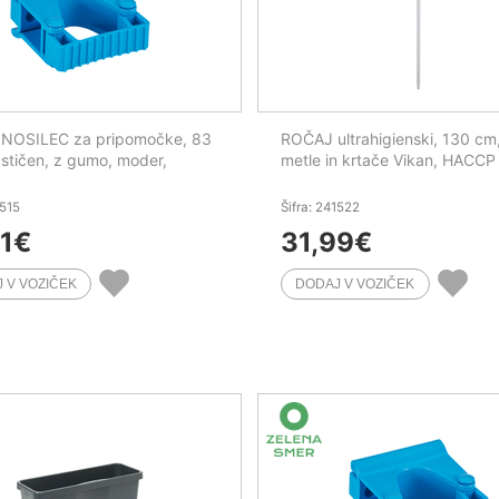
 NOSILEC za pripomočke, 83
ROČAJ ultrahigienski, 130 cm,
stičen, z gumo, moder,
metle in krtače Vikan, HACCP
1515
Šifra: 241522
1
€
31,99
€