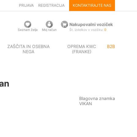
PRIJAVA
REGISTRACIJA
KONTAKTIRAJTE NAS
Nakupovalni voziček
Seznam želja
Moj račun
Št. izdelkov v vozičku:
0
ZAŠČITA IN OSEBNA
OPREMA KWC
B2B
NEGA
(FRANKE)
kan
Blagovna znamka
VIKAN