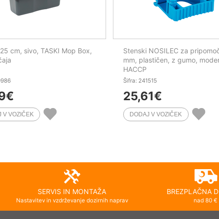
5 cm, sivo, TASKI Mop Box,
Stenski NOSILEC za pripomo
čaja
mm, plastičen, z gumo, moder
HACCP
0986
Šifra: 241515
9
€
25,61
€
SERVIS IN MONTAŽA
BREZPLAČNA D
Nastavitev in vzdrževanje dozirnih naprav
nad 80 €