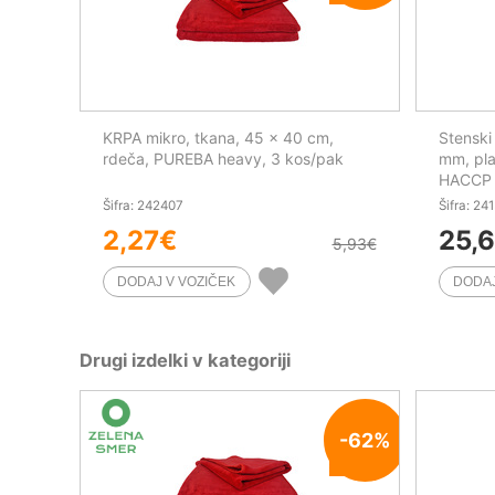
KRPA mikro, tkana, 45 x 40 cm,
Stenski
rdeča, PUREBA heavy, 3 kos/pak
mm, pla
HACCP
Šifra: 242407
Šifra: 24
2,27
€
25,6
5,93
€
Drugi izdelki v kategoriji
-62%