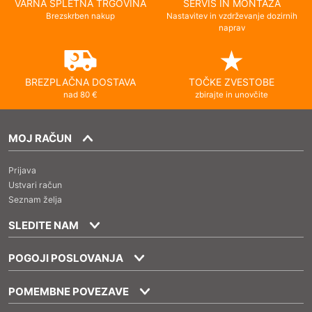
VARNA SPLETNA TRGOVINA
SERVIS IN MONTAŽA
Brezskrben nakup
Nastavitev in vzdrževanje dozirnih
naprav
BREZPLAČNA DOSTAVA
TOČKE ZVESTOBE
nad 80 €
zbirajte in unovčite
MOJ RAČUN
Prijava
Ustvari račun
Seznam želja
SLEDITE NAM
POGOJI POSLOVANJA
POMEMBNE POVEZAVE