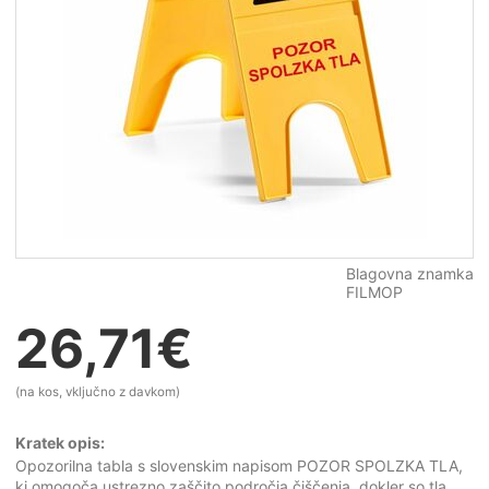
Blagovna znamka
FILMOP
26,71
€
(na kos, vključno z davkom)
Kratek opis:
Opozorilna tabla s slovenskim napisom POZOR SPOLZKA TLA,
ki omogoča ustrezno zaščito področja čiščenja, dokler so tla