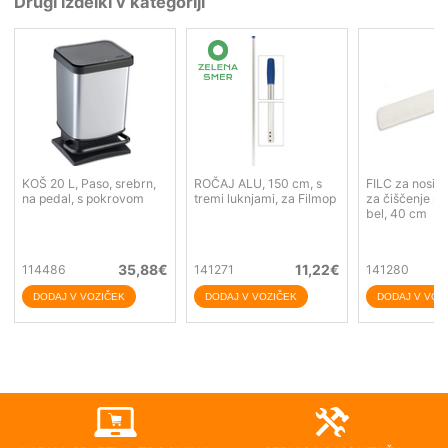
Drugi izdelki v kategoriji
KOŠ 20 L, Paso, srebrn,
ROČAJ ALU, 150 cm, s
FILC za nosile
na pedal, s pokrovom
tremi luknjami, za Filmop
za čiščenje p
bel, 40 cm
35,88
€
11,22
€
114486
141271
141280