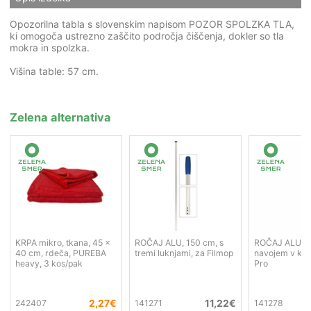
Opozorilna tabla s slovenskim napisom POZOR SPOLZKA TLA,
ki omogoča ustrezno zaščito področja čiščenja, dokler so tla
mokra in spolzka.
Višina table: 57 cm.
Zelena alternativa
KRPA mikro, tkana, 45 x
ROČAJ ALU, 150 cm, s
ROČAJ ALU, 1
40 cm, rdeča, PUREBA
tremi luknjami, za Filmop
navojem v kon
heavy, 3 kos/pak
Pro
2,27
€
11,22
€
242407
141271
141278