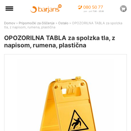
Domov
»
Pripomočki za čiščenje
»
Ostalo
» OPOZORILNA TABLA za spolzka
tla, z napisom, rumena, plastična
OPOZORILNA TABLA za spolzka tla, z
napisom, rumena, plastična