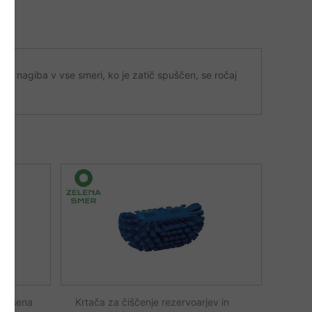
čaj nagiba v vse smeri, ko je zatič spuščen, se ročaj
 lesena
Krtača za čiščenje rezervoarjev in