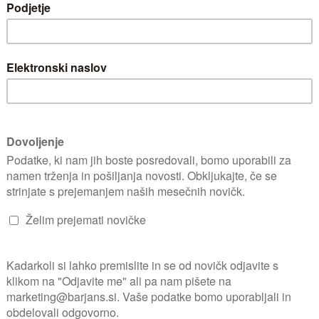
ogoča dve nastavitvi gibljivosti zgloba: ko je zatič dvignjen, se ro
0 mm (17 in), roza, TASKI
METLA PVC, za asfalt, 40 cm,