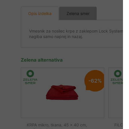
Opis izdelka
Zelena smer
Vmesnik za nosilec krpe z zaklepom Lock System, ki om
nagiba samo naprej in nazaj.
Zelena alternativa
-62%
KRPA mikro, tkana, 45 x 40 cm,
FILC 43