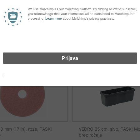
o
osnova, trda, z ročajem postr
0538
Šifra: 141945
7
€
22,80
€
0 mm (17 in), roza, TASKI
VEDRO 25 cm, sivo, TASKI Mo
o
brez ročaja