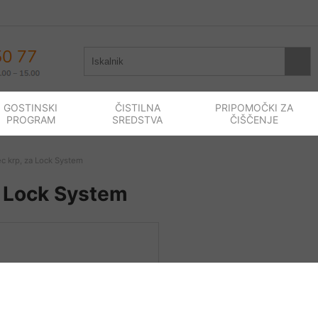
GOSTINSKI
ČISTILNA
PRIPOMOČKI ZA
PROGRAM
SREDSTVA
ČIŠČENJE
c krp, za Lock System
a Lock System
7,66
€
(na kos, vključno z davkom)