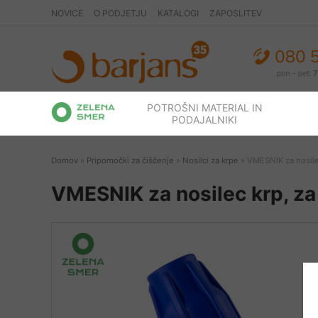
NOVICE
O PODJETJU
KATALOGI
ZAPOSLITEV
POTROŠNI MATERIAL IN
PODAJALNIKI
Domov
»
Pripomočki za čiščenje
»
Nosilci za krpe
» VMESNIK za nosile
VMESNIK za nosilec krp, z