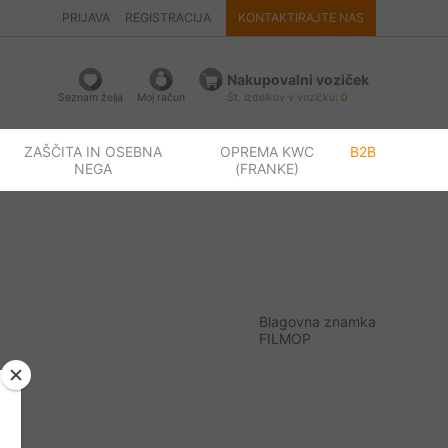
PRIJAVA
REGISTRACIJA
KONTAKTIRAJTE NAS
Nakupovalni voziček
Seznam želja
Moj račun
Št. izdelkov v vozičku:
0
ZAŠČITA IN OSEBNA
OPREMA KWC
B2B
NEGA
(FRANKE)
Blagovna znamka
FILMOP