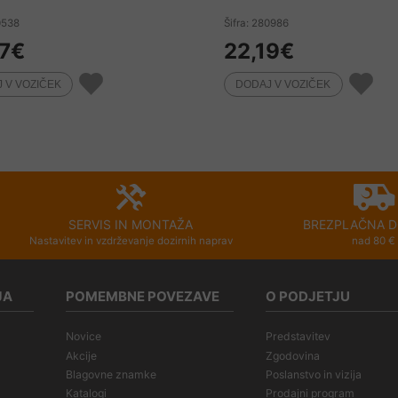
0538
Šifra: 280986
7
€
22,19
€
SERVIS IN MONTAŽA
BREZPLAČNA D
Nastavitev in vzdrževanje dozirnih naprav
nad 80 €
JA
POMEMBNE POVEZAVE
O PODJETJU
Novice
Predstavitev
Akcije
Zgodovina
Blagovne znamke
Poslanstvo in vizija
Katalogi
Prodajni program