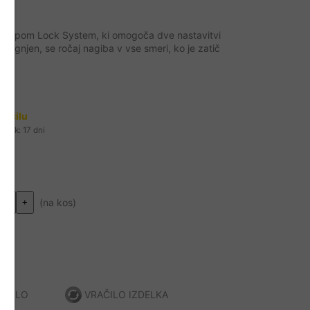
aklepom Lock System, ki omogoča dve nastavitvi
č dvignjen, se ročaj nagiba v vse smeri, ko je zatič
83
ročilu
 rok: 17 dni
s
(na kos)
+
AČILO
VRAČILO IZDELKA