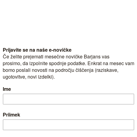
Kratek opis:
Vmesnik za nosilec krpe z z
gibljivosti zgloba: ko je zati
spuščen, s...
Šifra:
1413
Po na
Zaloga:
Dobavni
Pakiranje:
kos
Zbirno pakiranje:
10 ko
Količina za naročilo:
-
DOSTAVA
PL