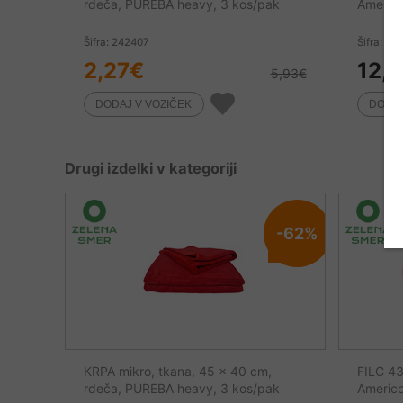
rdeča, PUREBA heavy, 3 kos/pak
Americ
Šifra: 242407
Šifra: 28
2,27
€
12,2
5,93
€
Drugi izdelki v kategoriji
-62%
KRPA mikro, tkana, 45 x 40 cm,
FILC 43
rdeča, PUREBA heavy, 3 kos/pak
Americ