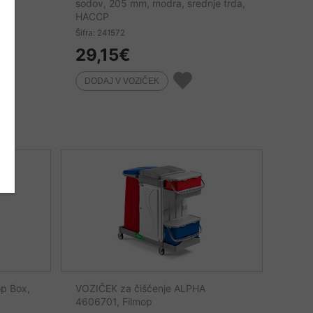
ani
sodov, 205 mm, modra, srednje trda,
HACCP
Šifra: 241572
29,15
€
p Box,
VOZIČEK za čiščenje ALPHA
4606701, Filmop