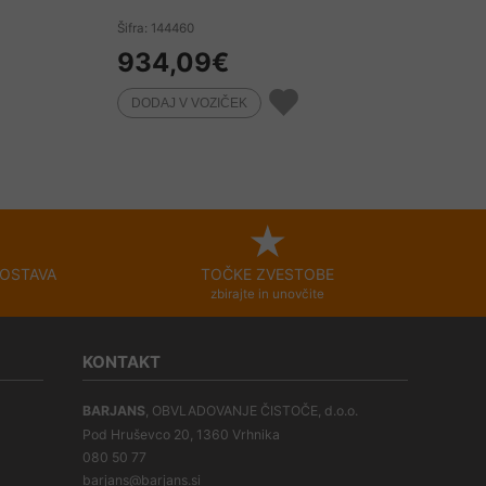
Šifra: 144460
934,09
€
OSTAVA
TOČKE ZVESTOBE
zbirajte in unovčite
KONTAKT
BARJANS
, OBVLADOVANJE ČISTOČE, d.o.o.
Pod Hruševco 20, 1360 Vrhnika
080 50 77
barjans@barjans.si