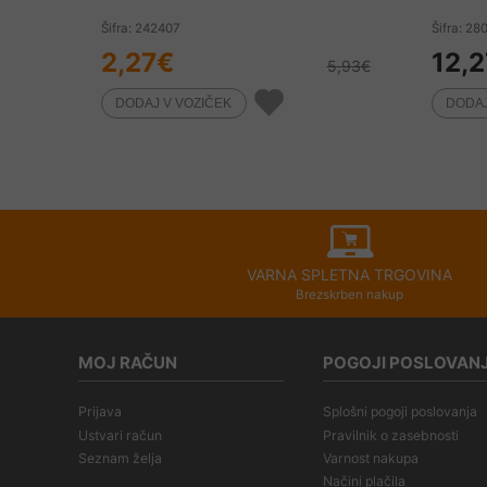
Šifra: 242407
Šifra: 28
2,27
€
12,2
5,93
€
VARNA SPLETNA TRGOVINA
Brezskrben nakup
MOJ RAČUN
POGOJI POSLOVAN
Prijava
Splošni pogoji poslovanja
Ustvari račun
Pravilnik o zasebnosti
Seznam želja
Varnost nakupa
Načini plačila