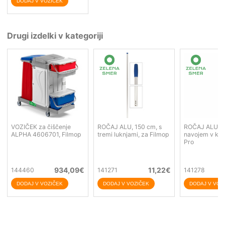
Drugi izdelki v kategoriji
VOZIČEK za čiščenje
ROČAJ ALU, 150 cm, s
ROČAJ ALU, 1
ALPHA 4606701, Filmop
tremi luknjami, za Filmop
navojem v kon
Pro
934,09
€
11,22
€
144460
141271
141278