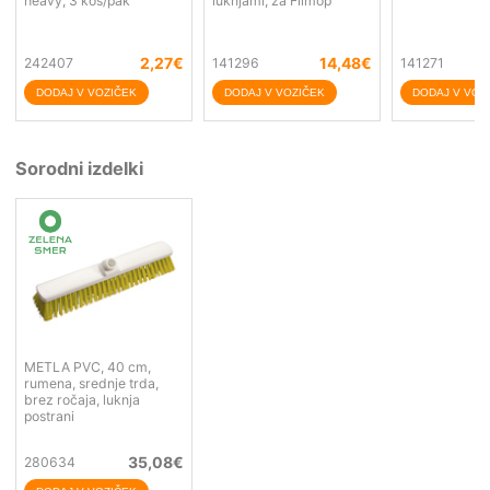
heavy, 3 kos/pak
luknjami, za Filmop
2,27
€
14,48
€
242407
141296
141271
Sorodni izdelki
METLA PVC, 40 cm,
rumena, srednje trda,
brez ročaja, luknja
postrani
35,08
€
280634