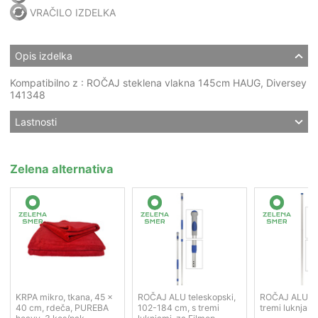
VRAČILO IZDELKA
Opis izdelka
Kompatibilno z : ROČAJ steklena vlakna 145cm HAUG, Diversey
141348
Lastnosti
Zelena alternativa
KRPA mikro, tkana, 45 x
ROČAJ ALU teleskopski,
ROČAJ ALU, 1
40 cm, rdeča, PUREBA
102-184 cm, s tremi
tremi luknjami