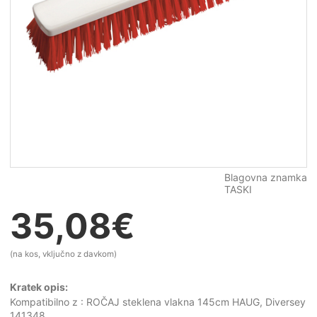
Blagovna znamka
TASKI
35,08
€
(na kos, vključno z davkom)
Kratek opis:
Kompatibilno z : ROČAJ steklena vlakna 145cm HAUG, Diversey
141348