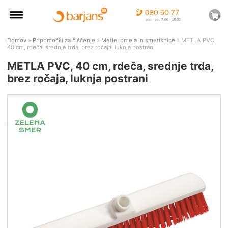
Domov
»
Pripomočki za čiščenje
»
Metle, omela in smetišnice
» METLA PVC,
40 cm, rdeča, srednje trda, brez ročaja, luknja postrani
METLA PVC, 40 cm, rdeča, srednje trda,
brez ročaja, luknja postrani