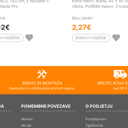
ALU, 150 cm, z navojem v
KRPA mikro, tkana, 45 x 40 c
Vileda Pro
rdeča, PUREBA heavy, 3 kos
1278
Šifra: 242407
02
€
2,27
€
SERVIS IN MONTAŽA
BREZPLAČNA D
Nastavitev in vzdrževanje dozirnih naprav
nad 80 €
JA
POMEMBNE POVEZAVE
O PODJETJU
Novice
Predstavitev
Akcije
Zgodovina