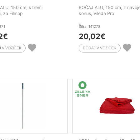
LU, 150 cm, s tremi
ROČAJ ALU, 150 cm, z navoj
i, za Filmop
konus, Vileda Pro
1271
Šifra: 141278
2
€
20,02
€