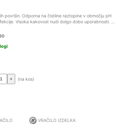
nih površin. Odporna na čistilne raztopine v območju pH
fekcije. Visoka kakovost nudi dolgo dobo uporabnosti. ...
80
logi
(na kos)
+
AČILO
VRAČILO IZDELKA