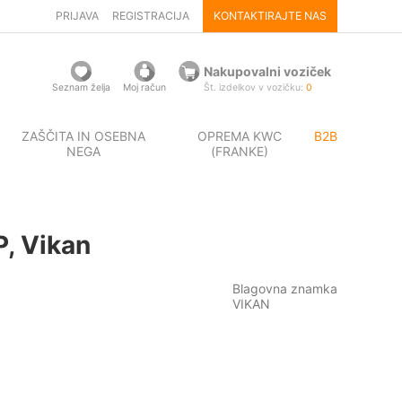
PRIJAVA
REGISTRACIJA
KONTAKTIRAJTE NAS
Nakupovalni voziček
Seznam želja
Moj račun
Št. izdelkov v vozičku:
0
ZAŠČITA IN OSEBNA
OPREMA KWC
B2B
NEGA
(FRANKE)
P, Vikan
Blagovna znamka
VIKAN