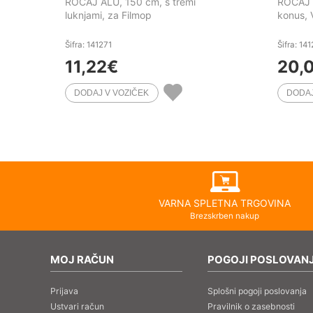
ROČAJ ALU, 150 cm, s tremi
ROČAJ 
luknjami, za Filmop
konus, 
Šifra: 141271
Šifra: 14
11,22
€
20,
VARNA SPLETNA TRGOVINA
Brezskrben nakup
MOJ RAČUN
POGOJI POSLOVAN
Prijava
Splošni pogoji poslovanja
Ustvari račun
Pravilnik o zasebnosti