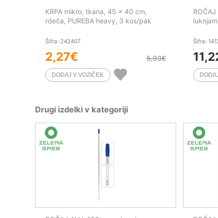
KRPA mikro, tkana, 45 x 40 cm,
ROČAJ A
rdeča, PUREBA heavy, 3 kos/pak
luknjam
Šifra: 242407
Šifra: 14
2,27
€
11,2
5,93
€
Drugi izdelki v kategoriji