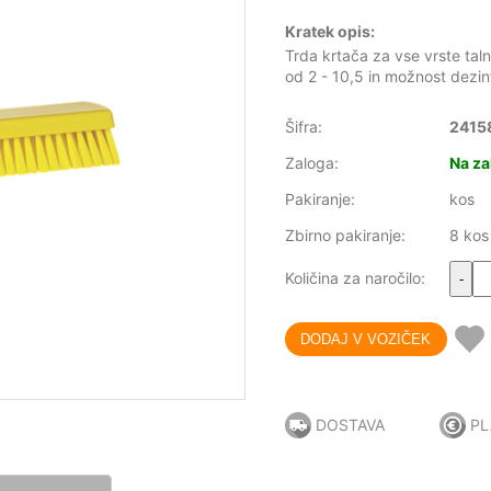
Kratek opis:
Trda krtača za vse vrste tal
od 2 - 10,5 in možnost dezin
Šifra:
2415
Zaloga:
Na za
Pakiranje:
kos
Zbirno pakiranje:
8 kos
Količina za naročilo:
-
DOSTAVA
PL