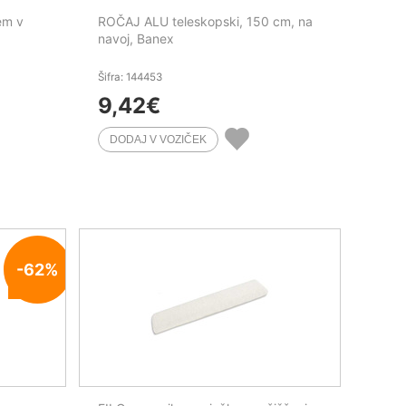
em v
ROČAJ ALU teleskopski, 150 cm, na
navoj, Banex
Šifra: 144453
9,42
€
-62%