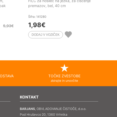
m,
FILC za nosilec na ježka, za čiščenje
/pak
premazov, bel, 40 cm
Šifra: 141280
1,98
€
5,93
€
OSTAVA
TOČKE ZVESTOBE
zbirajte in unovčite
KONTAKT
BARJANS
, OBVLADOVANJE ČISTOČE, d.o.o.
Pod Hruševco 20, 1360 Vrhnika