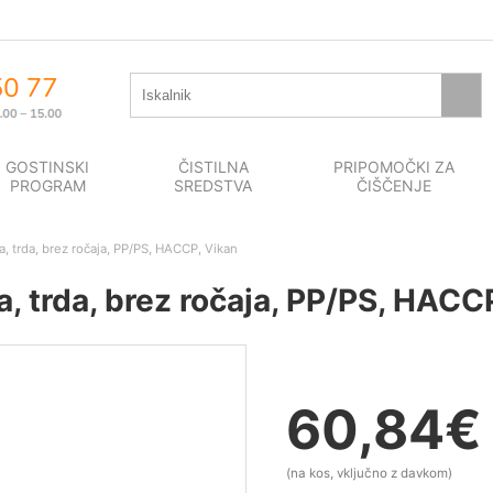
GOSTINSKI
ČISTILNA
PRIPOMOČKI ZA
PROGRAM
SREDSTVA
ČIŠČENJE
a, trda, brez ročaja, PP/PS, HACCP, Vikan
a, trda, brez ročaja, PP/PS, HACC
60,84
€
(na kos, vključno z davkom)