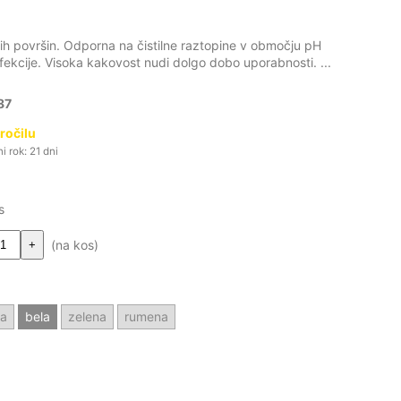
nih površin. Odporna na čistilne raztopine v območju pH
fekcije. Visoka kakovost nudi dolgo dobo uporabnosti. ...
87
ročilu
 rok: 21 dni
s
(na kos)
+
ča
bela
zelena
rumena