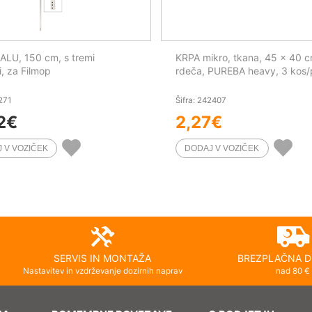
LU, 150 cm, s tremi
KRPA mikro, tkana, 45 x 40 c
i, za Filmop
rdeča, PUREBA heavy, 3 kos
1271
Šifra: 242407
2
€
2,27
€
SERVIS IN MONTAŽA
BREZPLAČNA D
Nastavitev in vzdrževanje dozirnih naprav
nad 80 €