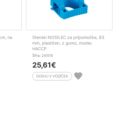
cm, na
Stenski NOSILEC za pripomočke, 83
mm, plastičen, z gumo, moder,
HACCP
Šifra: 241515
25,61
€