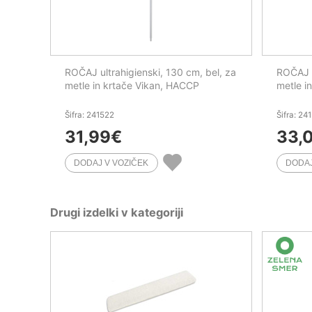
ROČAJ ultrahigienski, 130 cm, bel, za
ROČAJ u
metle in krtače Vikan, HACCP
metle i
Šifra: 241522
Šifra: 24
31,99
€
33,
Drugi izdelki v kategoriji