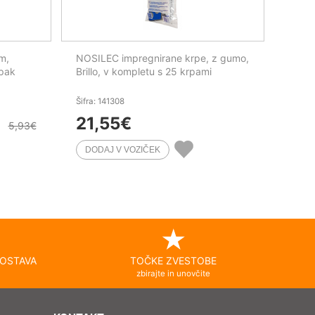
m,
NOSILEC impregnirane krpe, z gumo,
/pak
Brillo, v kompletu s 25 krpami
Šifra: 141308
21,55
€
5,93
€
OSTAVA
TOČKE ZVESTOBE
zbirajte in unovčite