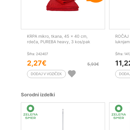
KRPA mikro, tkana, 45 x 40 cm,
ROČAJ A
rdeča, PUREBA heavy, 3 kos/pak
luknjam
Šifra: 242407
Šifra: 14
2,27
€
11,2
5,93
€
Sorodni izdelki