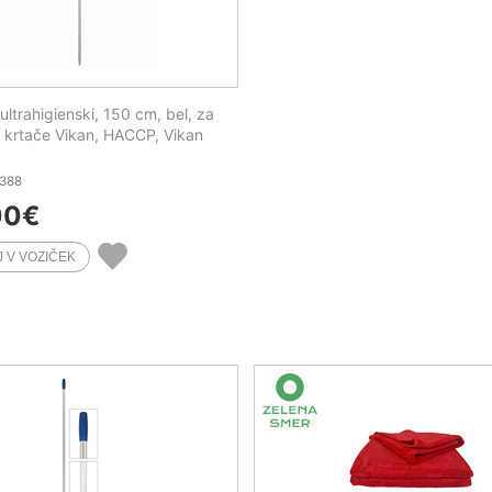
ltrahigienski, 150 cm, bel, za
n krtače Vikan, HACCP, Vikan
1388
00
€