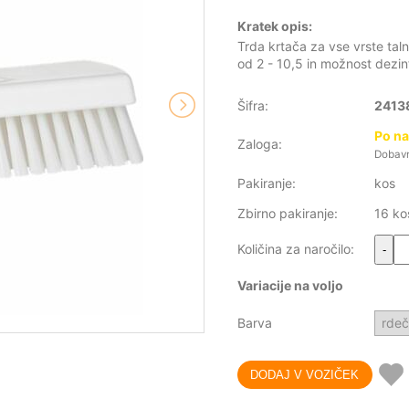
Kratek opis:
Trda krtača za vse vrste tal
od 2 - 10,5 in možnost dezin
Šifra:
2413
Po na
Zaloga:
Dobavni
Pakiranje:
kos
Zbirno pakiranje:
16 ko
Količina za naročilo:
-
Variacije na voljo
Barva
rde