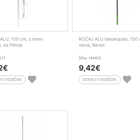
LU, 150 cm, s tremi
ROČAJ ALU teleskopski, 150 
i, za Filmop
navoj, Banex
1271
Šifra: 144453
2
€
9,42
€