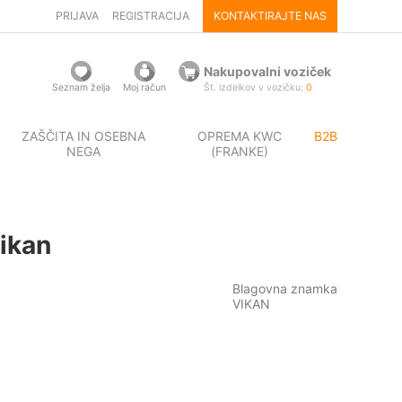
PRIJAVA
REGISTRACIJA
KONTAKTIRAJTE NAS
Nakupovalni voziček
Seznam želja
Moj račun
Št. izdelkov v vozičku:
0
ZAŠČITA IN OSEBNA
OPREMA KWC
B2B
NEGA
(FRANKE)
Vikan
Blagovna znamka
VIKAN