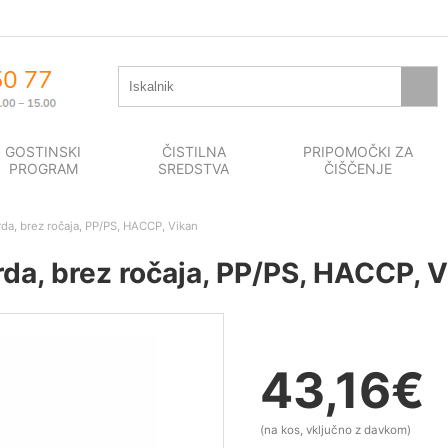
GOSTINSKI
ČISTILNA
PRIPOMOČKI ZA
PROGRAM
SREDSTVA
ČIŠČENJE
trda, brez ročaja, PP/PS, HACCP, Vikan
trda, brez ročaja, PP/PS, HACCP, 
43,16
€
(na kos, vključno z davkom)