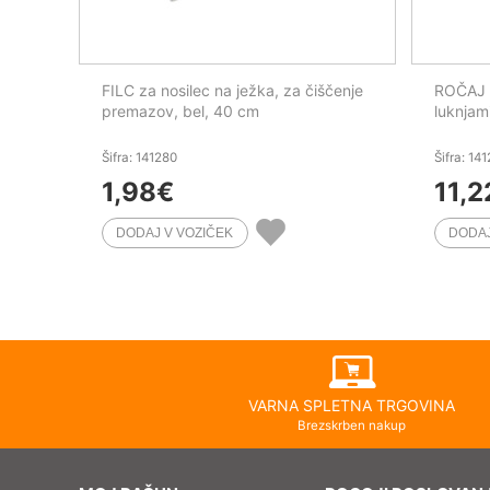
FILC za nosilec na ježka, za čiščenje
ROČAJ A
premazov, bel, 40 cm
luknjam
Šifra: 141280
Šifra: 14
1,98
€
11,2
VARNA SPLETNA TRGOVINA
Brezskrben nakup