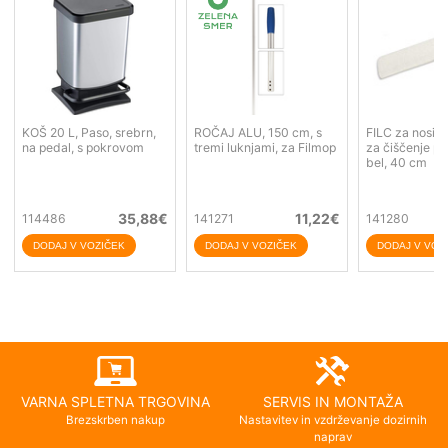
KOŠ 20 L, Paso, srebrn,
ROČAJ ALU, 150 cm, s
FILC za nosile
na pedal, s pokrovom
tremi luknjami, za Filmop
za čiščenje p
bel, 40 cm
35,88
€
11,22
€
114486
141271
141280
VARNA SPLETNA TRGOVINA
SERVIS IN MONTAŽA
Brezskrben nakup
Nastavitev in vzdrževanje dozirnih
naprav