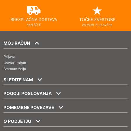
BREZPLAČNA DOSTAVA
TOČKE ZVESTOBE
nad 80 €
zbirajte in unovčite
MOJ RAČUN
Prijava
Ustvari račun
Seznam želja
SLEDITE NAM
POGOJI POSLOVANJA
POMEMBNE POVEZAVE
O PODJETJU