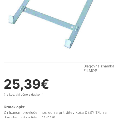
Blagovna znamka
FILMOP
25,39
€
(na kos, vključno z davkom)
Kratek opis:
Z rilsanom prevlečen nosilec za pritrditev koša DESY 17L za
damske vložke (ident 114119).