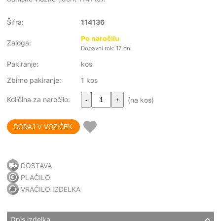
Šifra:
114136
Po naročilu
Zaloga:
Dobavni rok: 17 dni
Pakiranje:
kos
Zbirno pakiranje:
1 kos
Količina za naročilo:
(na kos)
-
+
DOSTAVA
PLAČILO
VRAČILO IZDELKA
Opis izdelka