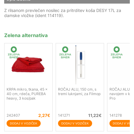
Z rilsanom prevlečen nosilec za pritrditev koša DESY 17L za
damske vložke (ident 114119).
Zelena alternativa
KRPA mikro, tkana, 45 x
ROČAJ ALU, 150 cm, s
ROČAJ ALU, 1
40 cm, rdeča, PUREBA
tremi luknjami, za Filmop
navojem v kon
heavy, 3 kos/pak
Pro
2,27
€
11,22
€
242407
141271
141278