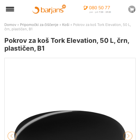
Domov
»
Pripomočki za čiščenje
»
Koši
» Pokrov za koš Tork Elevation, 50 L,
črn, plastičen, B1
Pokrov za koš Tork Elevation, 50 L, črn,
plastičen, B1