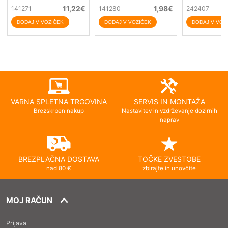
11,22
€
1,98
€
141271
141280
242407
VARNA SPLETNA TRGOVINA
SERVIS IN MONTAŽA
Brezskrben nakup
Nastavitev in vzdrževanje dozirnih
naprav
BREZPLAČNA DOSTAVA
TOČKE ZVESTOBE
nad 80 €
zbirajte in unovčite
MOJ RAČUN
Prijava