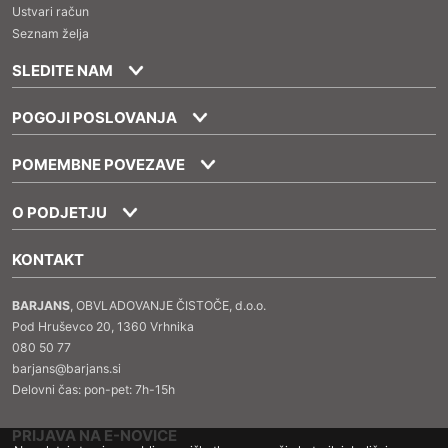
Ustvari račun
Seznam želja
SLEDITE NAM
POGOJI POSLOVANJA
POMEMBNE POVEZAVE
O PODJETJU
KONTAKT
BARJANS
, OBVLADOVANJE ČISTOČE, d.o.o.
Pod Hruševco 20, 1360 Vrhnika
080 50 77
barjans@barjans.si
Delovni čas: pon-pet: 7h-15h
PRIJAVA NA E-NOVICE