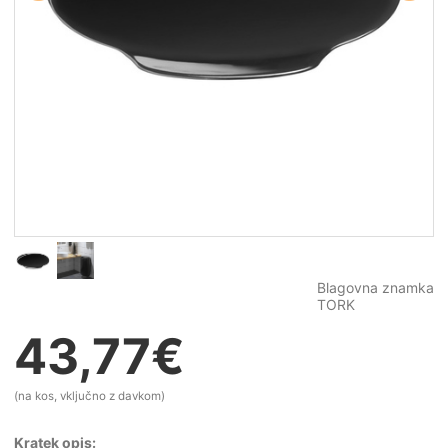
Blagovna znamka
TORK
43,77
€
(na kos, vključno z davkom)
Kratek opis: