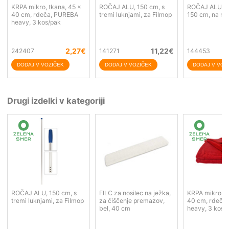
KRPA mikro, tkana, 45 x
ROČAJ ALU, 150 cm, s
ROČAJ ALU tel
40 cm, rdeča, PUREBA
tremi luknjami, za Filmop
150 cm, na na
heavy, 3 kos/pak
2,27
€
11,22
€
242407
141271
144453
Drugi izdelki v kategoriji
ROČAJ ALU, 150 cm, s
FILC za nosilec na ježka,
KRPA mikro, t
tremi luknjami, za Filmop
za čiščenje premazov,
40 cm, rdeča
bel, 40 cm
heavy, 3 kos/