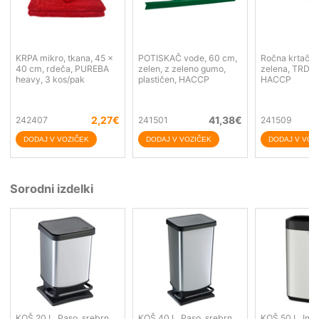
KRPA mikro, tkana, 45 x
POTISKAČ vode, 60 cm,
Ročna krtača,
40 cm, rdeča, PUREBA
zelen, z zeleno gumo,
zelena, TRDA,
heavy, 3 kos/pak
plastičen, HACCP
HACCP
2,27
€
41,38
€
242407
241501
241509
Sorodni izdelki
KOŠ 20 L, Paso, srebrn,
KOŠ 40 L, Paso, srebrn,
KOŠ 50 L, Ima