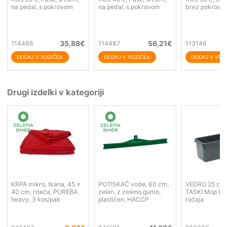
na pedal, s pokrovom
na pedal, s pokrovom
brez pokrova,
35,88
€
56,21
€
114486
114487
113146
Drugi izdelki v kategoriji
KRPA mikro, tkana, 45 x
POTISKAČ vode, 60 cm,
VEDRO 25 cm, 
40 cm, rdeča, PUREBA
zelen, z zeleno gumo,
TASKI Mop Bo
heavy, 3 kos/pak
plastičen, HACCP
ročaja