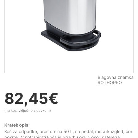
Blagovna znamka
ROTHOPRO
82,45
€
(na kos, vključno z davkom)
Kratek opis:
Koš za odpadke, prostornina 50 L, na pedal, metalik izgled, črn
pokrov. V notranjosti koša je pri vrhu okvir, okoli katerega