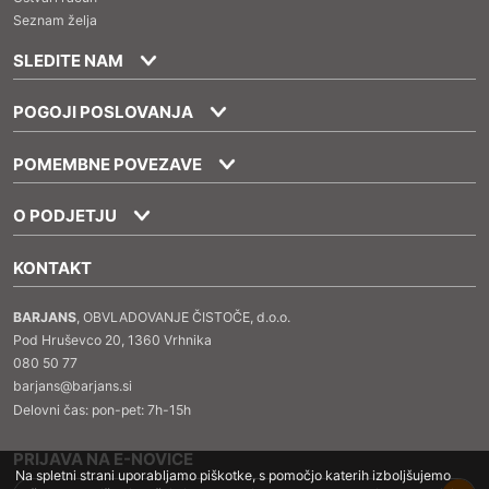
Seznam želja
SLEDITE NAM
POGOJI POSLOVANJA
POMEMBNE POVEZAVE
O PODJETJU
KONTAKT
BARJANS
, OBVLADOVANJE ČISTOČE, d.o.o.
Pod Hruševco 20, 1360 Vrhnika
080 50 77
barjans@barjans.si
Delovni čas: pon-pet: 7h-15h
PRIJAVA NA E-NOVICE
Na spletni strani uporabljamo piškotke, s pomočjo katerih izboljšujemo