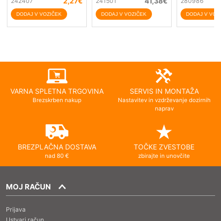
2,27
€
41,38
€
242407
241501
280986
VARNA SPLETNA TRGOVINA
SERVIS IN MONTAŽA
Brezskrben nakup
Nastavitev in vzdrževanje dozirnih
naprav
BREZPLAČNA DOSTAVA
TOČKE ZVESTOBE
nad 80 €
zbirajte in unovčite
MOJ RAČUN
Prijava
Ustvari račun