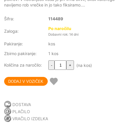
navijemo rob vrečke in jo tako fiksiramo....
Šifra:
114489
Po naročilu
Zaloga:
Dobavni rok: 14 dni
Pakiranje:
kos
Zbirno pakiranje:
1 kos
Količina za naročilo:
(na kos)
-
+
DOSTAVA
PLAČILO
VRAČILO IZDELKA