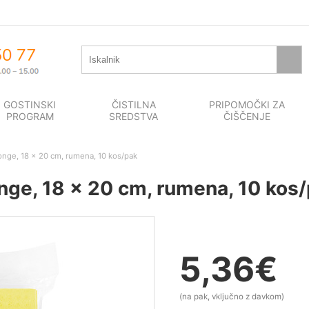
GOSTINSKI
ČISTILNA
PRIPOMOČKI ZA
PROGRAM
SREDSTVA
ČIŠČENJE
ge, 18 x 20 cm, rumena, 10 kos/pak
e, 18 x 20 cm, rumena, 10 kos
5,36
€
(na pak, vključno z davkom)