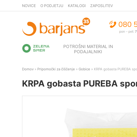
NOVICE
O PODJETJU
KATALOGI
ZAPOSLITEV
POTROŠNI MATERIAL IN
PODAJALNIKI
Domov
»
Pripomočki za čiščenje
»
Gobice
» KRPA gobasta PUREBA spon
KRPA gobasta PUREBA spong