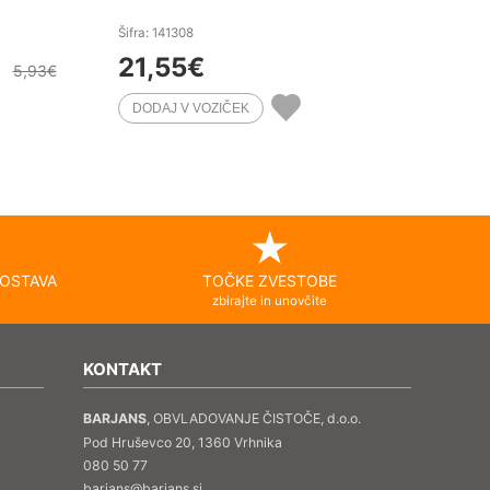
Šifra: 141308
21,55
€
5,93
€
OSTAVA
TOČKE ZVESTOBE
zbirajte in unovčite
KONTAKT
BARJANS
, OBVLADOVANJE ČISTOČE, d.o.o.
Pod Hruševco 20, 1360 Vrhnika
080 50 77
barjans@barjans.si