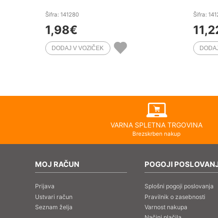
Šifra: 141280
Šifra: 14
1,98
€
11,2
VARNA SPLETNA TRGOVINA
Brezskrben nakup
MOJ RAČUN
POGOJI POSLOVAN
Prijava
Splošni pogoji poslovanja
Ustvari račun
Pravilnik o zasebnosti
Seznam želja
Varnost nakupa
Načini plačila