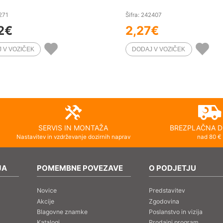
1271
Šifra: 242407
2
€
2,27
€
SERVIS IN MONTAŽA
BREZPLAČNA D
Nastavitev in vzdrževanje dozirnih naprav
nad 80 €
JA
POMEMBNE POVEZAVE
O PODJETJU
Novice
Predstavitev
Akcije
Zgodovina
Blagovne znamke
Poslanstvo in vizija
Katalogi
Prodajni program