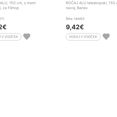
LU, 150 cm, s tremi
ROČAJ ALU teleskopski, 150 
i, za Filmop
navoj, Banex
1271
Šifra: 144453
2
€
9,42
€