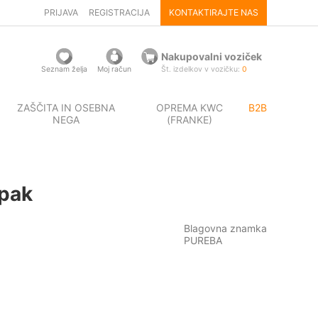
PRIJAVA
REGISTRACIJA
KONTAKTIRAJTE NAS
Nakupovalni voziček
Seznam želja
Moj račun
Št. izdelkov v vozičku:
0
ZAŠČITA IN OSEBNA
OPREMA KWC
B2B
NEGA
(FRANKE)
/pak
Blagovna znamka
PUREBA