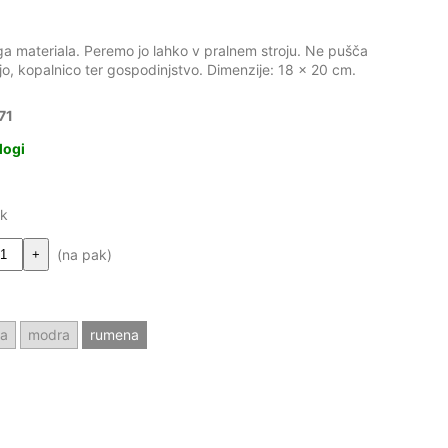
a materiala. Peremo jo lahko v pralnem stroju. Ne pušča
jo, kopalnico ter gospodinjstvo. Dimenzije: 18 x 20 cm.
71
logi
ak
(na pak)
+
ča
modra
rumena