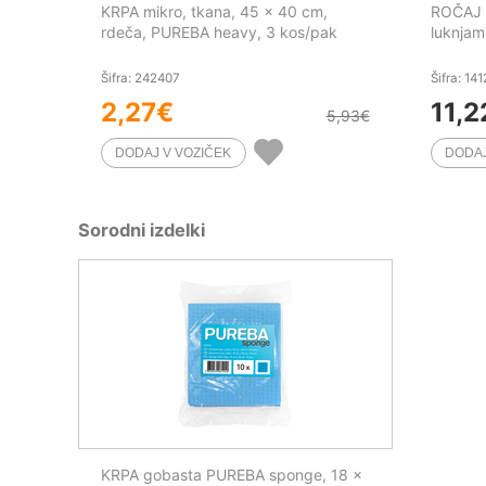
KRPA mikro, tkana, 45 x 40 cm,
ROČAJ A
rdeča, PUREBA heavy, 3 kos/pak
luknjam
Šifra: 242407
Šifra: 14
2,27
€
11,2
5,93
€
Sorodni izdelki
KRPA gobasta PUREBA sponge, 18 x