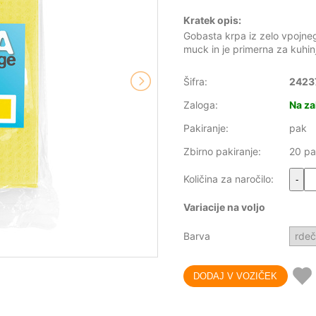
Kratek opis:
Gobasta krpa iz zelo vpojneg
muck in je primerna za kuhin
Šifra:
2423
Zaloga:
Na za
Pakiranje:
pak
Zbirno pakiranje:
20 p
Količina za naročilo:
-
Variacije na voljo
Barva
rde