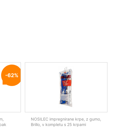
-62%
m,
NOSILEC impregnirane krpe, z gumo,
/pak
Brillo, v kompletu s 25 krpami