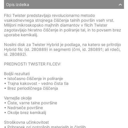
Opis izdelka
Filci Twister predstavljajo revolucionarno metodo
vsakodnevnega strojnega čiščenja talnih površin vseh vrst.
Milijoni mikroskopsko majhnih diamantov v filcih Twister
zagotavljajo hkratno čiščenje in poliranje tal, in to povsem brez
uporabe kemikalij.
Nosilni disk za Twister Hybrid je podlaga, na katero se pritrdijo
Hybrid filc (id. 280889) in segmenti (črni, id. 280891; ali rdeči,
id. 280892).
PREDNOSTI TWISTER FILCEV:
Boljši rezultati
• Istočasno čiščenje in poliranje
• Trajna kakovost - vedno čista tla
• Brez periodičnega čiščenja
Varnejše okolje
• Čiste, varne talne površine
• Nedrseče površine
• Okolje brez kemikalij
Stroškovna učinkovitost
• Prihranek pri potrošnih materialih in čistilih