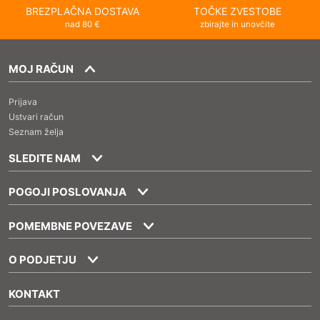
BREZPLAČNA DOSTAVA
TOČKE ZVESTOBE
nad 80 €
zbirajte in unovčite
MOJ RAČUN
Prijava
Ustvari račun
Seznam želja
SLEDITE NAM
POGOJI POSLOVANJA
POMEMBNE POVEZAVE
O PODJETJU
KONTAKT