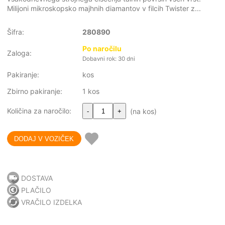
Milijoni mikroskopsko majhnih diamantov v filcih Twister z...
Šifra:
280890
Po naročilu
Zaloga:
Dobavni rok: 30 dni
Pakiranje:
kos
Zbirno pakiranje:
1 kos
Količina za naročilo:
(na kos)
-
+
DOSTAVA
PLAČILO
VRAČILO IZDELKA