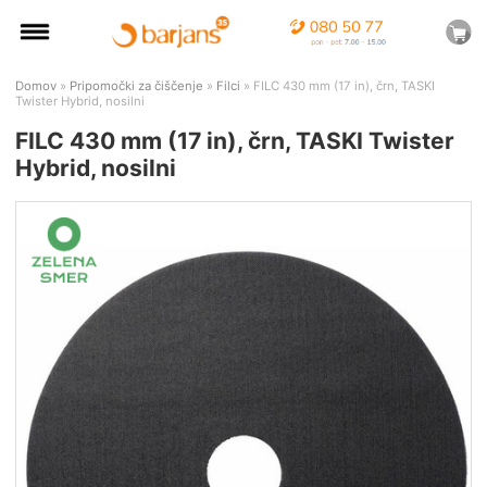
Domov
»
Pripomočki za čiščenje
»
Filci
» FILC 430 mm (17 in), črn, TASKI
Twister Hybrid, nosilni
FILC 430 mm (17 in), črn, TASKI Twister
Hybrid, nosilni