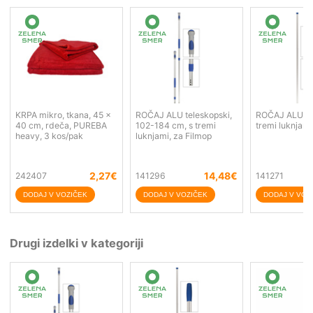
KRPA mikro, tkana, 45 x
ROČAJ ALU teleskopski,
ROČAJ ALU, 1
40 cm, rdeča, PUREBA
102-184 cm, s tremi
tremi luknjami
heavy, 3 kos/pak
luknjami, za Filmop
2,27
€
14,48
€
242407
141296
141271
Drugi izdelki v kategoriji