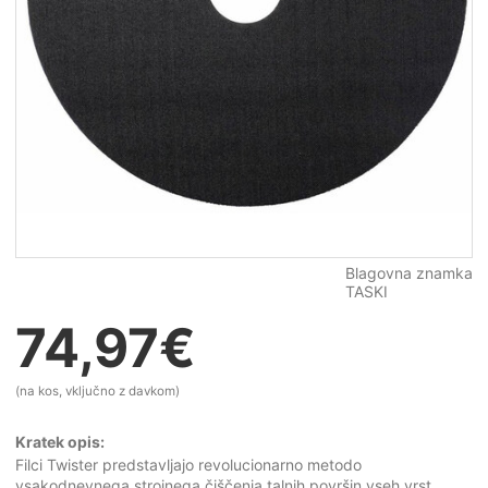
Blagovna znamka
TASKI
74,97
€
(na kos, vključno z davkom)
Kratek opis:
Filci Twister predstavljajo revolucionarno metodo
vsakodnevnega strojnega čiščenja talnih površin vseh vrst.