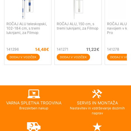
ROČAJ ALU teleskopski,
ROČAJ ALU, 150 cm, s
ROČAJ ALU, 1
102-184 cm, s tremi
tremi luknjami, za Filmop
navojem v kon
luknjami, za Filmop
Pro
14,48
€
11,22
€
141296
141271
141278
VARNA SPLETNA TRGOVINA
SERVIS IN MONTAŽA
Brezskrben nakup
Nastavitev in vzdrževanje dozirnih
naprav