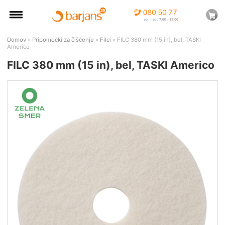
Domov
»
Pripomočki za čiščenje
»
Filci
» FILC 380 mm (15 in), bel, TASKI
Americo
FILC 380 mm (15 in), bel, TASKI Americo