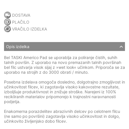
DOSTAVA
PLAČILO
VRAČILO IZDELKA
Opis izdelka
Bel TASKI Americo Pad se uporablja za poliranje čistih, suhih
talnih površin. Z uporabo na novo premazanih talnih površinah
bel filc ustvarja visok sijaj z »wet look« učinkom. Priporoča se za
uporabo na strojih z do 3000 obrati / minuto.
Posebna izdelava omogoča dosledno, dolgotrajno zmogljivost in
učinkovitost filcev, ki zagotavlja visoko kakovostne rezultate,
izboljšuje produktivnost in znižuje stroške. Narejeni iz 100%
recikliranih materialov pripomorejo k trajnostni naravnanosti
podjetja.
Enakomerna porazdelitev abrazivnih delcev po celotnem filcu
(ne samo po površini) zagotavlja visoko učinkovitost in dolgo,
učinkovito življenjsko dobo filcev.