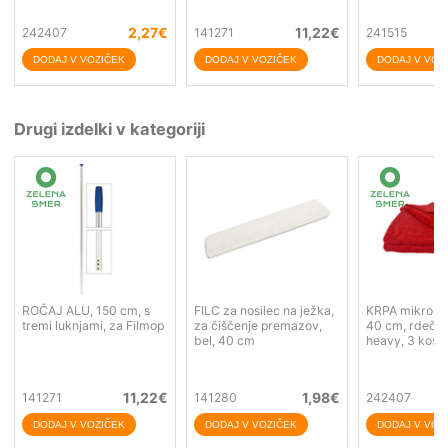
2,27
€
11,22
€
242407
141271
241515
Drugi izdelki v kategoriji
ROČAJ ALU, 150 cm, s
FILC za nosilec na ježka,
KRPA mikro, t
tremi luknjami, za Filmop
za čiščenje premazov,
40 cm, rdeča
bel, 40 cm
heavy, 3 kos/
11,22
€
1,98
€
141271
141280
242407