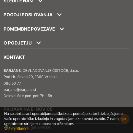
SLEDITE NAM
POGOJI POSLOVANJA
POMEMBNE POVEZAVE
O PODJETJU
KONTAKT
BARJANS
, OBVLADOVANJE ČISTOČE, d.o.o.
Pod Hruševco 20, 1360 Vrhnika
080 50 77
barjans@barjans.si
Delovni čas: pon-pet: 7h-15h
PRIJAVA NA E-NOVICE
Na spletni strani uporabljamo piškotke, s pomočjo katerih izboljšujemo
vašo uporabniško izkušnjo in zagotavljamo kakovost vsebin. Z nadaljnjo
uporabo se strinjate z uporabo piškotkov.
Želim prejemati novičke
Več o piškotkih...