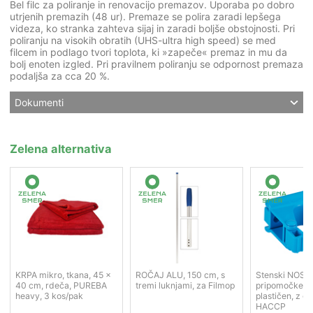
Bel filc za poliranje in renovacijo premazov. Uporaba po dobro
utrjenih premazih (48 ur). Premaze se polira zaradi lepšega
videza, ko stranka zahteva sijaj in zaradi boljše obstojnosti. Pri
poliranju na visokih obratih (UHS-ultra high speed) se med
filcem in podlago tvori toplota, ki »zapeče« premaz in mu da
bolj enoten izgled. Pri pravilnem poliranju se odpornost premaza
podaljša za cca 20 %.
Dokumenti
Zelena alternativa
KRPA mikro, tkana, 45 x
ROČAJ ALU, 150 cm, s
Stenski NOSI
40 cm, rdeča, PUREBA
tremi luknjami, za Filmop
pripomočke, 
heavy, 3 kos/pak
plastičen, z g
HACCP