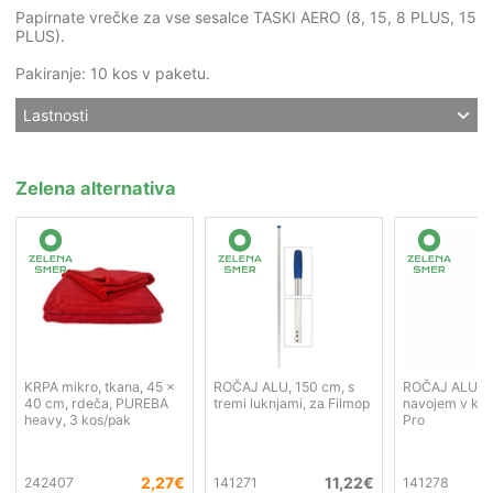
Papirnate vrečke za vse sesalce TASKI AERO (8, 15, 8 PLUS, 15
PLUS).
Pakiranje: 10 kos v paketu.
Lastnosti
Zelena alternativa
KRPA mikro, tkana, 45 x
ROČAJ ALU, 150 cm, s
ROČAJ ALU, 1
40 cm, rdeča, PUREBA
tremi luknjami, za Filmop
navojem v kon
heavy, 3 kos/pak
Pro
2,27
€
11,22
€
242407
141271
141278