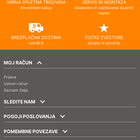
VARNA SPLETNA TRGOVINA
SERVIS IN MONTAŽA
Brezskrben nakup
Nastavitev in vzdrževanje dozirnih
naprav
BREZPLAČNA DOSTAVA
TOČKE ZVESTOBE
nad 80 €
zbirajte in unovčite
MOJ RAČUN
Prijava
Ustvari račun
Seznam želja
SLEDITE NAM
POGOJI POSLOVANJA
POMEMBNE POVEZAVE