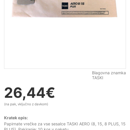
Blagovna znamka
TASKI
26,44
€
(na pak, vključno z davkom)
Kratek opis:
Papirnate vrečke za vse sesalce TASKI AERO (8, 15, 8 PLUS, 15
PLUS). Pakiranje: 10 kos v paketu.