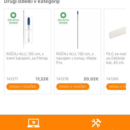
Drugi izdelki v kategoriji
ROČAJ ALU, 150 cm, s
ROČAJ ALU, 150 cm, z
FILC za nosile
tremi luknjami, za Filmop
navojem v konus, Vileda
za čiščenje p
Pro
bel, 40 cm
11,22
€
20,02
€
141271
141278
141280