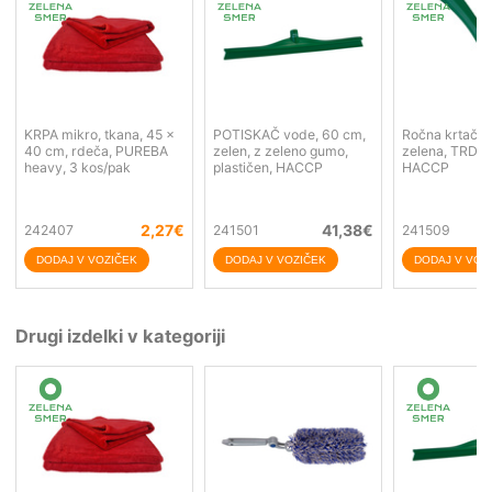
KRPA mikro, tkana, 45 x
POTISKAČ vode, 60 cm,
Ročna krtača,
40 cm, rdeča, PUREBA
zelen, z zeleno gumo,
zelena, TRDA,
heavy, 3 kos/pak
plastičen, HACCP
HACCP
2,27
€
41,38
€
242407
241501
241509
Drugi izdelki v kategoriji