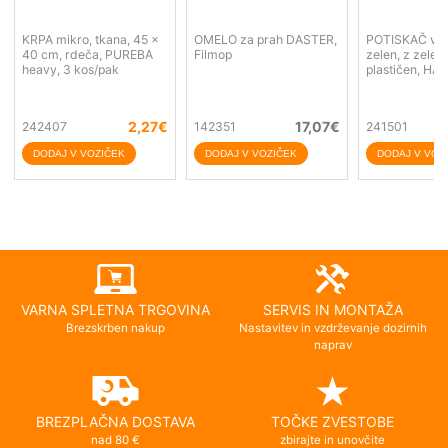
KRPA mikro, tkana, 45 x
OMELO za prah DASTER,
POTISKAČ vod
40 cm, rdeča, PUREBA
Filmop
zelen, z zelen
heavy, 3 kos/pak
plastičen, HA
2,27
€
17,07
€
242407
142351
241501
VARNA SPLETNA TRGOVINA
SERVIS IN MONTAŽA
Brezskrben nakup
Nastavitev in vzdrževanje dozirnih
naprav
BREZPLAČNA DOSTAVA
TOČKE ZVESTOBE
nad 80 €
zbirajte in unovčite