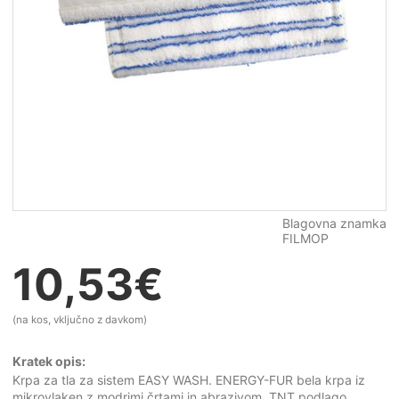
Blagovna znamka
FILMOP
10,53
€
(na kos, vključno z davkom)
Kratek opis:
Krpa za tla za sistem EASY WASH. ENERGY-FUR bela krpa iz
mikrovlaken z modrimi črtami in abrazivom, TNT podlago,