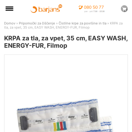
Domov
»
Pripomočki za čiščenje
»
Čistilne krpe za površine in tla
» KRPA za
tla, za vpet, 35 cm, EASY WASH, ENERGY-FUR, Filmop
KRPA za tla, za vpet, 35 cm, EASY WASH,
ENERGY-FUR, Filmop