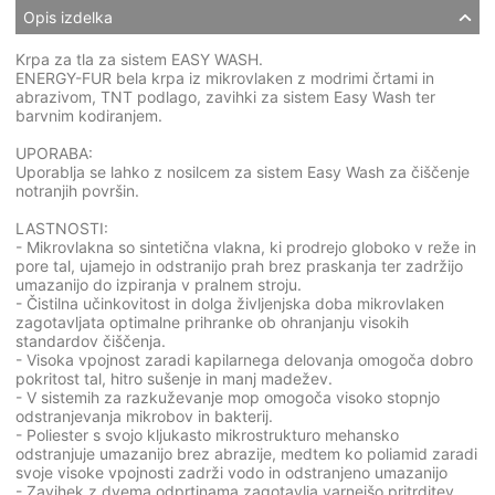
Opis izdelka
Krpa za tla za sistem EASY WASH.
ENERGY-FUR bela krpa iz mikrovlaken z modrimi črtami in
abrazivom, TNT podlago, zavihki za sistem Easy Wash ter
barvnim kodiranjem.
UPORABA:
Uporablja se lahko z nosilcem za sistem Easy Wash za čiščenje
notranjih površin.
LASTNOSTI:
- Mikrovlakna so sintetična vlakna, ki prodrejo globoko v reže in
pore tal, ujamejo in odstranijo prah brez praskanja ter zadržijo
umazanijo do izpiranja v pralnem stroju.
- Čistilna učinkovitost in dolga življenjska doba mikrovlaken
zagotavljata optimalne prihranke ob ohranjanju visokih
standardov čiščenja.
- Visoka vpojnost zaradi kapilarnega delovanja omogoča dobro
pokritost tal, hitro sušenje in manj madežev.
- V sistemih za razkuževanje mop omogoča visoko stopnjo
odstranjevanja mikrobov in bakterij.
- Poliester s svojo kljukasto mikrostrukturo mehansko
odstranjuje umazanijo brez abrazije, medtem ko poliamid zaradi
svoje visoke vpojnosti zadrži vodo in odstranjeno umazanijo
- Zavihek z dvema odprtinama zagotavlja varnejšo pritrditev