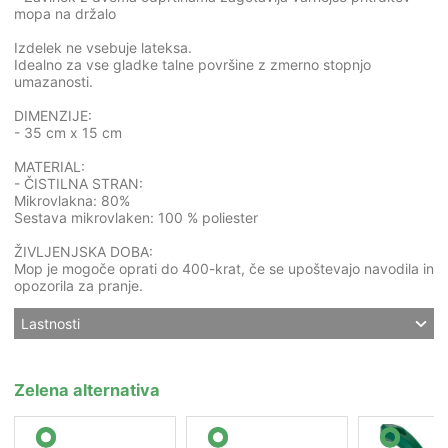
mopa na držalo
Izdelek ne vsebuje lateksa.
Idealno za vse gladke talne površine z zmerno stopnjo
umazanosti.
DIMENZIJE:
- 35 cm x 15 cm
MATERIAL:
- ČISTILNA STRAN:
Mikrovlakna: 80%
Sestava mikrovlaken: 100 % poliester
ŽIVLJENJSKA DOBA:
Mop je mogoče oprati do 400-krat, če se upoštevajo navodila in
opozorila za pranje.
Lastnosti
Zelena alternativa